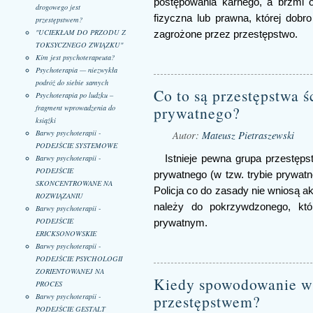
postępowania karnego, a brzmi 
drogowego jest
fizyczna lub prawna, której dobr
przestępstwem?
"UCIEKŁAM DO PRZODU Z
zagrożone przez przestępstwo.
TOKSYCZNEGO ZWIĄZKU"
Kim jest psychoterapeuta?
Psychoterapia — niezwykła
podróż do siebie samych
Co to są przestępstwa ś
Psychoterapia po ludzku –
prywatnego?
fragment wprowadzenia do
książki
Barwy psychoterapii -
Autor:
Mateusz Pietraszewski
PODEJŚCIE SYSTEMOWE
Barwy psychoterapii -
Istnieje pewna grupa przestęps
PODEJŚCIE
prywatnego (w tzw. trybie prywat
SKONCENTROWANE NA
Policja co do zasady nie wniosą a
ROZWIĄZANIU
należy do pokrzywdzonego, kt
Barwy psychoterapii -
PODEJŚCIE
prywatnym.
ERICKSONOWSKIE
Barwy psychoterapii -
PODEJŚCIE PSYCHOLOGII
ZORIENTOWANEJ NA
Kiedy spowodowanie w
PROCES
Barwy psychoterapii -
przestępstwem?
PODEJŚCIE GESTALT