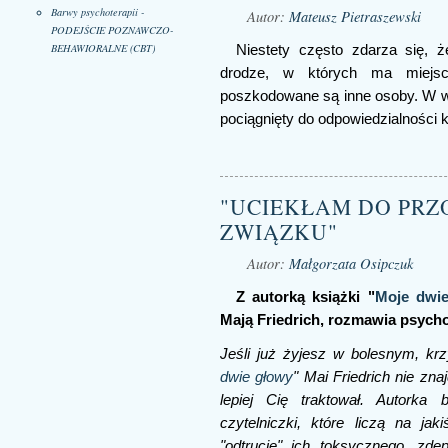
Barwy psychoterapii -
Autor:
Mateusz Pietraszewski
PODEJŚCIE POZNAWCZO-
BEHAWIORALNE (CBT)
Niestety często zdarza się, 
drodze, w których ma miejsc
poszkodowane są inne osoby. W 
pociągnięty do odpowiedzialności k
"UCIEKŁAM DO PRZ
ZWIĄZKU"
Autor:
Małgorzata Osipczuk
Z autorką książki "
Moje dwi
Mają Friedrich, rozmawia psych
Jeśli już żyjesz w bolesnym, kr
dwie głowy
" Mai Friedrich nie zna
lepiej Cię traktował. Autorka 
czytelniczki, które liczą na ja
"odtrucie" ich toksycznego, zde