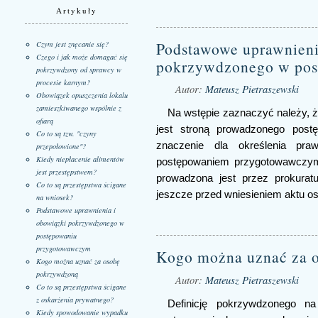
Artykuły
Podstawowe uprawnieni
Czym jest znęcanie się?
Czego i jak może domagać się
pokrzywdzonego w pos
pokrzywdzony od sprawcy w
procesie karnym?
Autor:
Mateusz Pietraszewski
Obowiązek opuszczenia lokalu
zamieszkiwanego wspólnie z
Na wstępie zaznaczyć należy,
ofiarą
jest stroną prowadzonego post
Co to są tzw. "czyny
znaczenie dla określenia pra
przepołowione"?
Kiedy niepłacenie alimentów
postępowaniem przygotowawczym 
jest przestępstwem?
prowadzona jest przez prokuratu
Co to są przestępstwa ścigane
jeszcze przed wniesieniem aktu os
na wniosek?
Podstawowe uprawnienia i
obowiązki pokrzywdzonego w
postępowaniu
przygotowawczym
Kogo można uznać za 
Kogo można uznać za osobę
pokrzywdzoną
Autor:
Mateusz Pietraszewski
Co to są przestępstwa ścigane
z oskarżenia prywatnego?
Definicję pokrzywdzonego n
Kiedy spowodowanie wypadku