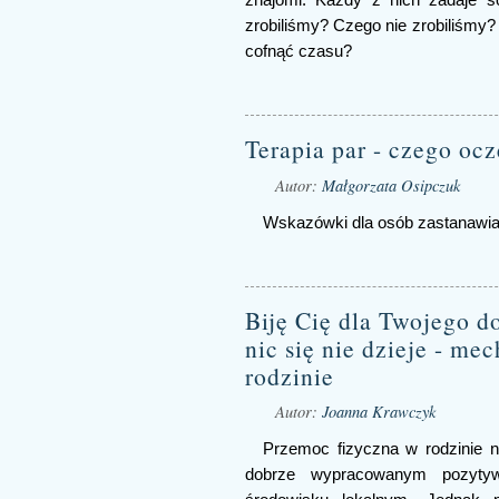
znajomi. Każdy z nich zadaje s
zrobiliśmy? Czego nie zrobiliśmy?
cofnąć czasu?
Terapia par - czego ocz
Autor:
Małgorzata Osipczuk
Wskazówki dla osób zastanawiają
Biję Cię dla Twojego do
nic się nie dzieje - m
rodzinie
Autor:
Joanna Krawczyk
Przemoc fizyczna w rodzinie ni
dobrze wypracowanym pozyty