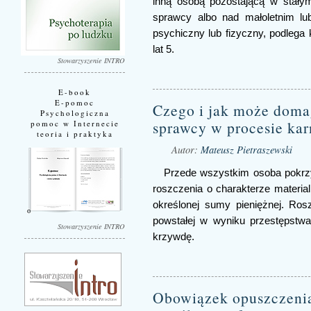
inną osobą pozostającą w stały
sprawcy albo nad małoletnim lu
psychiczny lub fizyczny, podlega
lat 5.
Stowarzyszenie INTRO
E-book
E-pomoc
Czego i jak może doma
Psychologiczna
sprawcy w procesie ka
pomoc w Internecie
teoria i praktyka
Autor:
Mateusz Pietraszewski
Przede wszystkim osoba pokr
roszczenia o charakterze materia
określonej sumy pieniężnej. Ros
powstałej w wyniku przestępstw
Stowarzyszenie INTRO
krzywdę.
Obowiązek opuszczeni