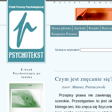
Portal Pomo
Strona główna
Artykuły
Książki
Baza in
Kampania Przemoc
Szukaj w artykułach
E-book
Psychoterapia po
ludzku
Czym jest znęcanie się
Autor:
Mateusz Pietraszewski
Przepisy prawa nie zawierają d
szerokie. Przestępstwo to jest 
którego ten, kto znęca się fizyczn