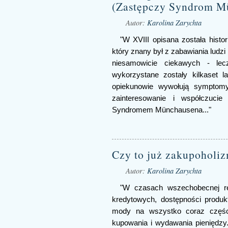
(Zastępczy Syndrom M
Autor:
Karolina Zarychta
"W XVIII opisana została hist
który znany był z zabawiania ludz
niesamowicie ciekawych - lecz
wykorzystane zostały kilkaset 
opiekunowie wywołują symptom
zainteresowanie i współczuci
Syndromem Münchausena..."
Czy to już zakupoholi
Autor:
Karolina Zarychta
"W czasach wszechobecnej re
kredytowych, dostępności produk
mody na wszystko coraz części
kupowania i wydawania pieniędzy