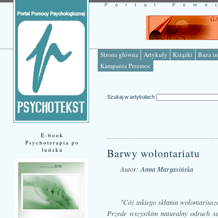
Portal Pomo
Strona główna
Artykuły
Książki
Baza in
Kampania Przemoc
Szukaj w artykułach
E-book
Psychoterapia po
ludzku
Barwy wolontariatu
Autor:
Anna Margasińska
Źródło: www.psychotekst.pl
"Cóż takiego skłania wolontariusz
Przede wszystkim naturalny odruch se