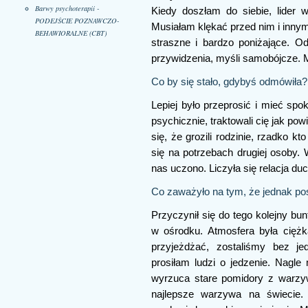
Barwy psychoterapii -
Kiedy doszłam do siebie, lider 
PODEJŚCIE POZNAWCZO-
Musiałam klękać przed nim i innymi
BEHAWIORALNE (CBT)
straszne i bardzo poniżające. O
przywidzenia, myśli samobójcze. M
Co by się stało, gdybyś odmówiła?
Lepiej było przeprosić i mieć spo
psychicznie, traktowali cię jak po
się, że grozili rodzinie, rzadko k
się na potrzebach drugiej osoby. 
nas uczono. Liczyła się relacja duc
Co zaważyło na tym, że jednak po
Przyczynił się do tego kolejny b
w ośrodku. Atmosfera była ciężk
przyjeżdżać, zostaliśmy bez je
prosiłam ludzi o jedzenie. Nagle
wyrzuca stare pomidory z warzyw
najlepsze warzywa na świecie