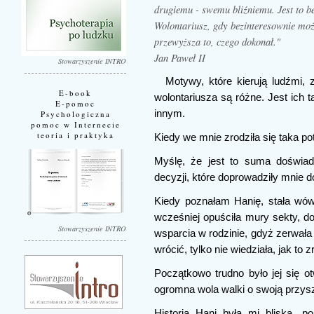
drugiemu - swemu bliźniemu. Jest to be
Wolontariusz, gdy bezinteresownie moż
przewyższa to, czego dokonał."
Jan Paweł II
Stowarzyszenie INTRO
Motywy, które kierują ludźmi,
E-book
wolontariusza są różne. Jest ich t
E-pomoc
innym.
Psychologiczna
pomoc w Internecie
teoria i praktyka
Kiedy we mnie zrodziła się taka p
Myślę, że jest to suma doświa
decyzji, które doprowadziły mnie do
Kiedy poznałam Hanię, stała wó
wcześniej opuściła mury sekty, do
Stowarzyszenie INTRO
wsparcia w rodzinie, gdyż zerwała 
wrócić, tylko nie wiedziała, jak to z
Początkowo trudno było jej się o
ogromna wola walki o swoją przyszło
Historia Hani była mi bliska, 