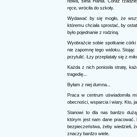
nowa, silna Hania. Coraz rzadzie
ręce, wróciła do szkoły.
Wydawać by się mogło, że wszys
któremu chciała sprostać, by osta
było pojednanie z rodziną.
Wyobraźcie sobie spotkanie córki 
nie zapomnę tego widoku. Stojąc n
przytulić. Łzy przeplatały się z m
Każda z nich poniosła stratę, każ
tragedię...
Byłam z niej dumna...
Praca w centrum uświadomiła mi,
obecności, wsparcia i wiary. Kto, j
Stanowi to dla nas bardzo dużą
którym jest nam dane pracować.
bezpieczeństwa, żeby wiedzieli, że
znaczy bardzo wiele.