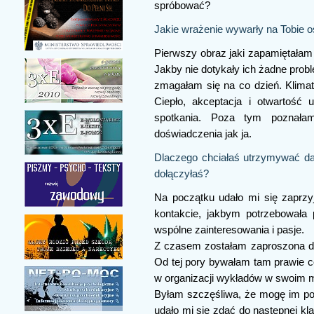
spróbować?
Jakie wrażenie wywarły na Tobie 
Pierwszy obraz jaki zapamiętałam 
Jakby nie dotykały ich żadne prob
zmagałam się na co dzień. Klimat 
Ciepło, akceptacja i otwartość 
spotkania. Poza tym poznałam
doświadczenia jak ja.
Dlaczego chciałaś utrzymywać dals
dołączyłaś?
Na początku udało mi się zaprz
kontakcie, jakbym potrzebowała
wspólne zainteresowania i pasje.
Z czasem zostałam zaproszona do 
Od tej pory bywałam tam prawie co
w organizacji wykładów w swoim m
Byłam szczęśliwa, że mogę im po
udało mi się zdać do następnej kl