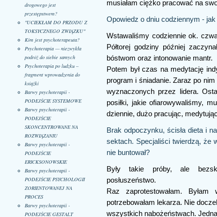
musiałam ciężko pracować na swo
drogowego jest
przestępstwem?
Opowiedz o dniu codziennym - jak
"UCIEKŁAM DO PRZODU Z
TOKSYCZNEGO ZWIĄZKU"
Wstawaliśmy codziennie ok. czwart
Kim jest psychoterapeuta?
Półtorej godziny później zaczyna
Psychoterapia — niezwykła
podróż do siebie samych
bóstwom oraz intonowanie mantr.
Psychoterapia po ludzku –
Potem był czas na medytację indy
fragment wprowadzenia do
program i śniadanie. Zaraz po nim
książki
wyznaczonych przez lidera. Ostat
Barwy psychoterapii -
PODEJŚCIE SYSTEMOWE
posiłki, jakie ofiarowywaliśmy, m
Barwy psychoterapii -
dziennie, dużo pracując, medytując
PODEJŚCIE
SKONCENTROWANE NA
Brak odpoczynku, ścisła dieta i n
ROZWIĄZANIU
sektach. Specjaliści twierdzą, że 
Barwy psychoterapii -
nie buntował?
PODEJŚCIE
ERICKSONOWSKIE
Były takie próby, ale bezsk
Barwy psychoterapii -
PODEJŚCIE PSYCHOLOGII
posłuszeństwo.
ZORIENTOWANEJ NA
Raz zaprotestowałam. Byłam 
PROCES
potrzebowałam lekarza. Nie docz
Barwy psychoterapii -
wszystkich nabożeństwach. Jednak
PODEJŚCIE GESTALT