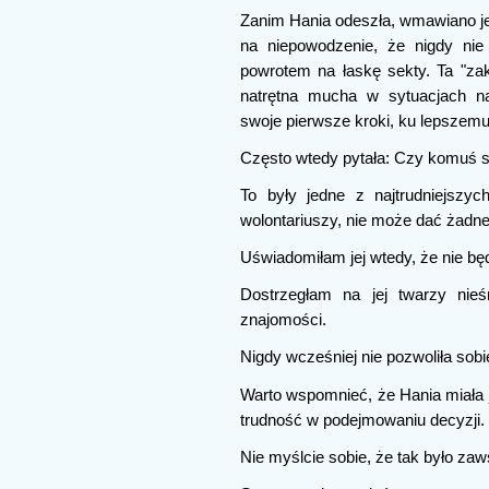
Zanim Hania odeszła, wmawiano jej
na niepowodzenie, że nigdy nie
powrotem na łaskę sekty. Ta "za
natrętna mucha w sytuacjach na
swoje pierwsze kroki, ku lepszemu
Często wtedy pytała: Czy komuś s
To były jedne z najtrudniejszy
wolontariuszy, nie może dać żadnej
Uświadomiłam jej wtedy, że nie będz
Dostrzegłam na jej twarzy nie
znajomości.
Nigdy wcześniej nie pozwoliła sobie
Warto wspomnieć, że Hania miała j
trudność w podejmowaniu decyzji.
Nie myślcie sobie, że tak było zaw