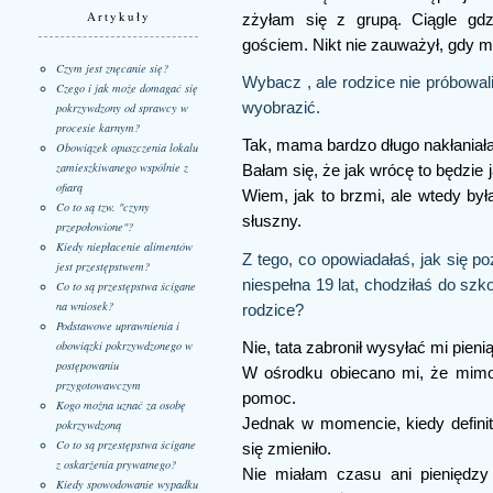
Artykuły
zżyłam się z grupą. Ciągle gd
gościem. Nikt nie zauważył, gdy m
Czym jest znęcanie się?
Wybacz , ale rodzice nie próbowal
Czego i jak może domagać się
wyobrazić.
pokrzywdzony od sprawcy w
procesie karnym?
Tak, mama bardzo długo nakłaniała 
Obowiązek opuszczenia lokalu
zamieszkiwanego wspólnie z
Bałam się, że jak wrócę to będzie j
ofiarą
Wiem, jak to brzmi, ale wtedy był
Co to są tzw. "czyny
słuszny.
przepołowione"?
Kiedy niepłacenie alimentów
Z tego, co opowiadałaś, jak się p
jest przestępstwem?
niespełna 19 lat, chodziłaś do szk
Co to są przestępstwa ścigane
na wniosek?
rodzice?
Podstawowe uprawnienia i
obowiązki pokrzywdzonego w
Nie, tata zabronił wysyłać mi pieni
postępowaniu
W ośrodku obiecano mi, że mimo
przygotowawczym
pomoc.
Kogo można uznać za osobę
Jednak w momencie, kiedy definit
pokrzywdzoną
Co to są przestępstwa ścigane
się zmieniło.
z oskarżenia prywatnego?
Nie miałam czasu ani pieniędzy
Kiedy spowodowanie wypadku