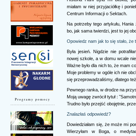
miałam w niej przyjaciółkę i poni
Centrum Informacji o Sektach.
Na potrzeby tego artykułu, Hania 
bo, jak sama twierdzi, jest to jej o
Opowiedz nam jak to się stało, że t
Była jesień. Nigdzie nie potrafi
nowej szkole, a w domu wcale nie 
Ważne było dla nich to, że mam co
Moje problemy w ogóle ich nie obch
się przeprowadzaliśmy, dlatego też
Pewnego ranka, w drodze na przys
Moją uwagę zwrócił tytuł : "Samotno
Programy pomocy
Trudno było przejść obojętnie, pr
Znalazłaś odpowiedź?
Dowiedziałam się, że może mi po
Wierzyłam w Boga, o medytac