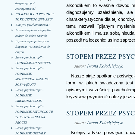
drogowego jest
alkoholikiem to właśnie dowód n
przestępstwem?
diagnozujemy uzależnienie, al
"UCIEKŁAM DO PRZODU Z
charakterystyczne dla tej choroby.
TOKSYCZNEGO ZWIĄZKU"
Kim jest psychoterapeuta?
temu nazwali "pijanym myślenie
Psychoterapia — niezwykła
alkoholikiem i ma za sobą nieuda
podróż do siebie samych
poszedł na leczenie: usilne zaprze
Psychoterapia po ludzku –
fragment wprowadzenia do
książki
STOPEM PRZEZ PSYCH
Barwy psychoterapii -
PODEJŚCIE SYSTEMOWE
Autor:
Iwona Kołodziejczyk
Barwy psychoterapii -
PODEJŚCIE
Nasze piąte spotkanie poświęci
SKONCENTROWANE NA
form, w jakich świadczona jest
ROZWIĄZANIU
opisanymi wcześniej: psychotera
Barwy psychoterapii -
PODEJŚCIE
kryzysową wymienić należy jeszc
ERICKSONOWSKIE
Barwy psychoterapii -
STOPEM PRZEZ PSYCH
PODEJŚCIE PSYCHOLOGII
ZORIENTOWANEJ NA
Autor:
Iwona Kołodziejczyk
PROCES
Barwy psychoterapii -
Kolejny artykuł poświęcić chc
PODEJŚCIE GESTALT