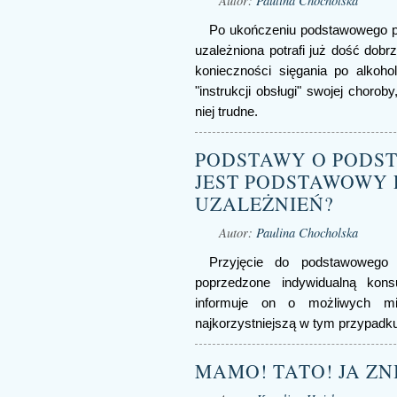
Autor:
Paulina Chocholska
Po ukończeniu podstawowego pr
uzależniona potrafi już dość dobr
konieczności sięgania po alkoho
"instrukcji obsługi" swojej chorob
niej trudne.
PODSTAWY O PODST
JEST PODSTAWOWY 
UZALEŻNIEŃ?
Autor:
Paulina Chocholska
Przyjęcie do podstawowego 
poprzedzone indywidualną konsu
informuje on o możliwych mie
najkorzystniejszą w tym przypadk
MAMO! TATO! JA Z