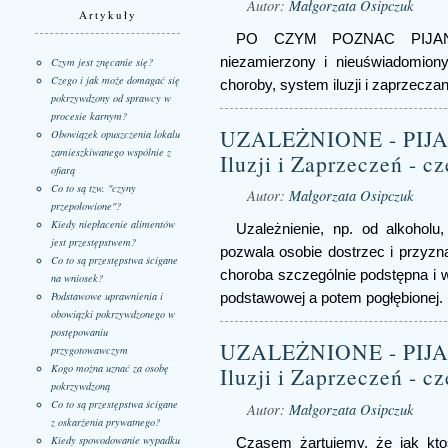
Autor:
Małgorzata Osipczuk
Artykuły
PO CZYM POZNAC PIJAN
niezamierzony i nieuświadomion
Czym jest znęcanie się?
Czego i jak może domagać się
choroby, system iluzji i zaprzecza
pokrzywdzony od sprawcy w
procesie karnym?
UZALEŻNIONE - PIJA
Obowiązek opuszczenia lokalu
zamieszkiwanego wspólnie z
Iluzji i Zaprzeczeń - cz
ofiarą
Co to są tzw. "czyny
Autor:
Małgorzata Osipczuk
przepołowione"?
Kiedy niepłacenie alimentów
Uzależnienie, np. od alkoholu,
jest przestępstwem?
pozwala osobie dostrzec i przyznać
Co to są przestępstwa ścigane
choroba szczególnie podstępna i w
na wniosek?
Podstawowe uprawnienia i
podstawowej a potem pogłębionej.
obowiązki pokrzywdzonego w
postępowaniu
UZALEŻNIONE - PIJA
przygotowawczym
Kogo można uznać za osobę
Iluzji i Zaprzeczeń - cz
pokrzywdzoną
Co to są przestępstwa ścigane
Autor:
Małgorzata Osipczuk
z oskarżenia prywatnego?
Kiedy spowodowanie wypadku
Czasem żartujemy, że jak kto