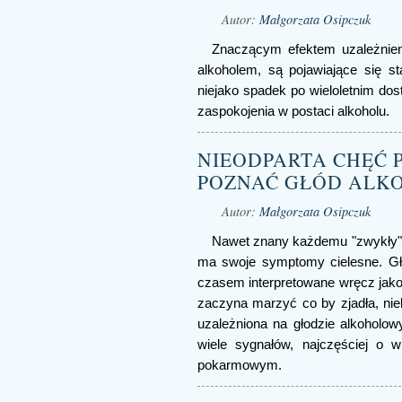
Autor:
Małgorzata Osipczuk
Znaczącym efektem uzależnie
alkoholem, są pojawiające się s
niejako spadek po wieloletnim d
zaspokojenia w postaci alkoholu.
NIEODPARTA CHĘĆ PI
POZNAĆ GŁÓD ALK
Autor:
Małgorzata Osipczuk
Nawet znany każdemu "zwykły" 
ma swoje symptomy cielesne. Gł
czasem interpretowane wręcz jako
zaczyna marzyć co by zjadła, niek
uzależniona na głodzie alkoholo
wiele sygnałów, najczęściej o w
pokarmowym.