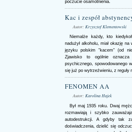
poczucie osamotnienia.
Kac i zespół abstynenc
Autor:
Krzysztof Klementowski
Niemalże każdy, kto kiedyko
nadużył alkoholu, miał okazję n
języku polskim "kacem" (od nie
Zjawisko to ogólnie oznacza
psychicznego, spowodowanego wyp
się już po wytrzeźwieniu, z reguły
FENOMEN AA
Autor:
Karolina Hajek
Był maj 1935 roku. Dwaj mężczy
rozmawiają i szybko zauważają
autodestrukcji. A gdyby tak za
doświadczenia, dzielić się odczu