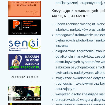
profilaktycznej, terapeutycznej, r
Korzystając z nowoczesnych tec
AKCJĘ NET-PO-MOC:
upowszechniać wiedzę nt. nieb
alkoholu, narkotyków oraz uzal
propagować traktowanie uzależn
piętnujących alkoholików i nar
leczenia
diagnozować zagrożenia i zabur
od alkoholu i narkotyków, zespoł
destruktywnych syndromów: wsp
zaburzeń psychopatologicznyc
uwikłania w nadużywanie alkohol
Programy pomocy
zwiększać świadomość dotyczącą
trudnościami życiowymi bez ko
odurzającym,
wesprzeć osoby znajdujące się 
przeprowadzać wstępną diagno
zwiększać świadomość dotycząc