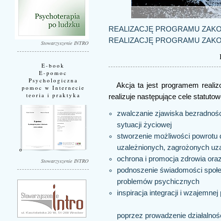
REALIZACJĘ PROGRAMU ZAKO
REALIZACJĘ PROGRAMU ZAKO
Stowarzyszenie INTRO
E-book
E-pomoc
Psychologiczna
Akcja ta jest programem real
pomoc w Internecie
teoria i praktyka
realizuje następujące cele statutow
zwalczanie zjawiska bezradnośc
sytuacji życiowej
stworzenie możliwości powrotu d
uzależnionych, zagrożonych uza
ochrona i promocja zdrowia ora
Stowarzyszenie INTRO
podnoszenie świadomości społec
problemów psychicznych
inspiracja integracji i wzajemne
poprzez prowadzenie działalnośc