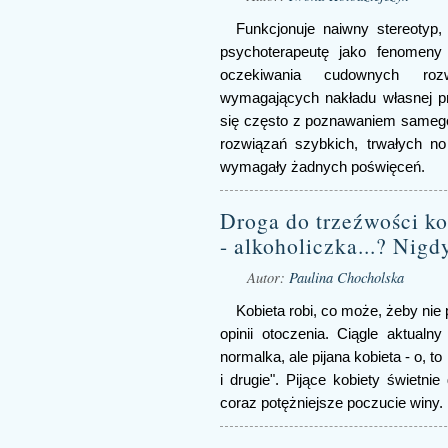
Funkcjonuje naiwny stereotyp,
psychoterapeutę jako fenomen
oczekiwania cudownych rozw
wymagających nakładu własnej pr
się często z poznawaniem samego s
rozwiązań szybkich, trwałych no
wymagały żadnych poświęceń.
Droga do trzeźwości kob
- alkoholiczka...? Nigd
Autor:
Paulina Chocholska
Kobieta robi, co może, żeby nie 
opinii otoczenia. Ciągle aktualn
normalka, ale pijana kobieta - o, t
i drugie". Pijące kobiety świetni
coraz potężniejsze poczucie winy.