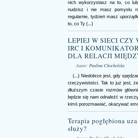
nich wykorzystasz na to, co lub
nudzisz i nie masz pomysłu n
regularnie, tydzień masz uporząd
to, co Ty (...)
LEPIEJ W SIECI CZY
IRC I KOMUNIKATOR
DLA RELACJI MIĘD
Autor:
Paulina Chocholska
(...) Niedobrze jest, gdy spęd
rzeczywistości. Tak to już jest, 
dłuższym czasie rozmów głównie
będzie się nam odnaleźć w rzeczyw
kimś porozmawiać, okazywać emocj
Terapia pogłębiona uza
służy?