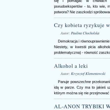
się i pomagać w chwilach k
pseudoekspertów - to, kto wie, 
potwora? Nie zaszkodzi spróbować
Czy kobieta ryzykuje w
Autor:
Paulina Chocholska
Demokracja i równouprawnienie
Niestety, w kwestii picia alkoho
problematyczna) - równość zaszko
Alkohol a leki
Autor:
Krzysztof Klementowski
Panuje powszechne przekonanie,
idą w parze. Czy ma to jakieś uz
którym można się nie przejmować
AL-ANON TRYBIKI 