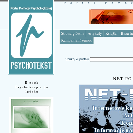
Portal Pomo
Strona główna
Artykuły
Książki
Baza in
Kampania Przemoc
Szukaj w portalu
NET-P
E-book
Psychoterapia po
ludzku