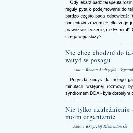
Gdy lekarz bądź terapeuta rozm
reguły pyta o podejmowane do t
bardzo często pada odpowiedź: "t
pacjentowi zrozumieć, dlaczego j
prawdziwe leczenie, nie Esperal".
czego więc służy?
Nie chcę chodzić do tak
wstyd w posagu
Autor:
Renata Andrzejak - Szymań
Przyszła kiedyś do mojego ga
minutach wstępnej rozmowy by
syndromem DDA - była dorosłym dz
Nie tylko uzależnienie 
moim organizmie
Autor:
Krzysztof Klementowski