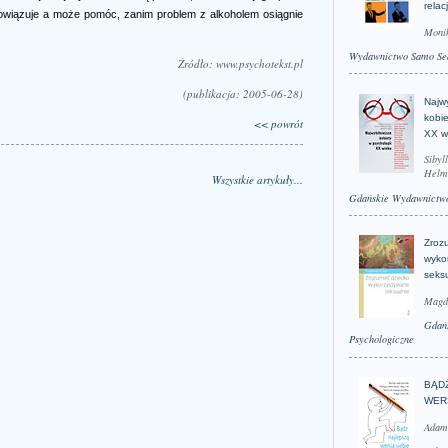
relac
obowiązuje a może pomóc, zanim problem z alkoholem osiągnie
Moni
Wydawnictwo Samo Se
Źródło: www.psychotekst.pl
(publikacja: 2005-06-28)
Najwy
kobie
<< powrót
XX w
Sibyl
Helm
Wszystkie artykuły...
Gdańskie Wydawnictwo
Zroz
wyko
seks
Magd
Gdań
Psychologiczne
BĄD
WER
Adam