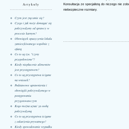
Artykuły
Konsultacja ze specjalistą do niczego nie z
niebezpieczne rozmiary.
Czym jest znęcanie się?
Czego i jak może domagać się
pokrzywdzony od sprawcy w
procesie karnym?
Obowiązek opuszczenia lokalu
zamieszkiwanego wspólnie z
ofiarą
Co to są tzw. "czyny
przepołowione"?
Kiedy niepłacenie alimentów
jest przestępstwem?
Co to są przestępstwa ścigane
na wniosek?
Podstawowe uprawnienia i
obowiązki pokrzywdzonego w
postępowaniu
przygotowawczym
Kogo można uznać za osobę
pokrzywdzoną
Co to są przestępstwa ścigane
z oskarżenia prywatnego?
Kiedy spowodowanie wypadku