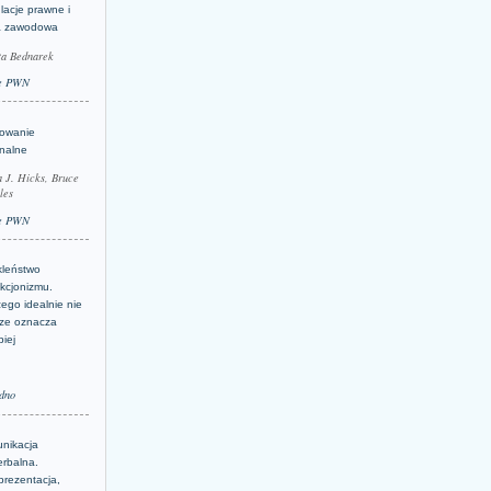
lacje prawne i
a zawodowa
ta Bednarek
e PWN
lowanie
inalne
a J. Hicks, Bruce
les
e PWN
kleństwo
kcjonizmu.
ego idealnie nie
ze oznacza
piej
dno
nikacja
erbalna.
prezentacja,