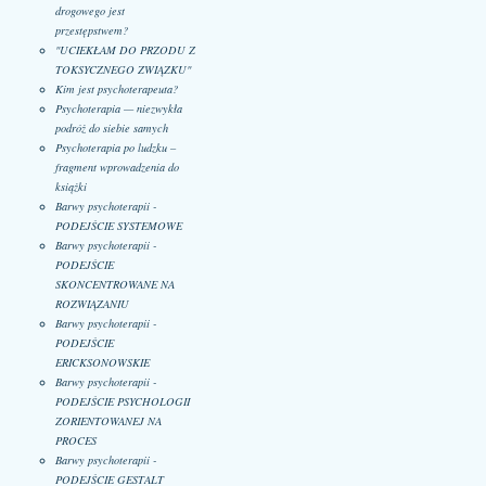
drogowego jest
przestępstwem?
"UCIEKŁAM DO PRZODU Z
TOKSYCZNEGO ZWIĄZKU"
Kim jest psychoterapeuta?
Psychoterapia — niezwykła
podróż do siebie samych
Psychoterapia po ludzku –
fragment wprowadzenia do
książki
Barwy psychoterapii -
PODEJŚCIE SYSTEMOWE
Barwy psychoterapii -
PODEJŚCIE
SKONCENTROWANE NA
ROZWIĄZANIU
Barwy psychoterapii -
PODEJŚCIE
ERICKSONOWSKIE
Barwy psychoterapii -
PODEJŚCIE PSYCHOLOGII
ZORIENTOWANEJ NA
PROCES
Barwy psychoterapii -
PODEJŚCIE GESTALT