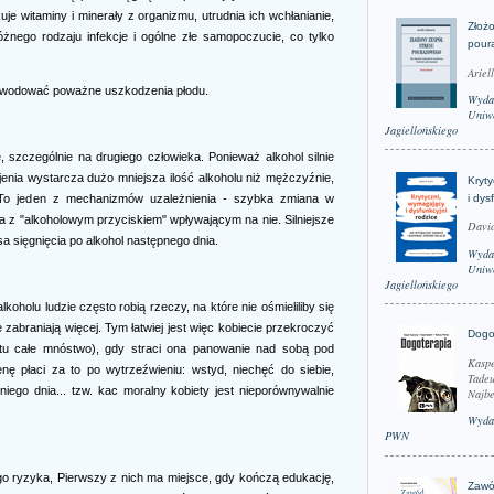
je witaminy i minerały z organizmu, utrudnia ich wchłanianie,
Złożo
żnego rodzaju infekcje i ogólne złe samopoczucie, co tylko
pour
Ariel
owodować poważne uszkodzenia płodu.
Wyda
Uniwe
Jagiellońskiego
, szczególnie na drugiego człowieka. Ponieważ alkohol silnie
jenia wystarcza dużo mniejsza ilość alkoholu niż mężczyźnie,
Kryt
i dys
To jeden z mechanizmów uzależnienia - szybka zmiana w
z "alkoholowym przyciskiem" wpływającym na nie. Silniejsze
David
a sięgnięcia po alkohol następnego dnia.
Wyda
Uniwe
Jagiellońskiego
koholu ludzie często robią rzeczy, na które nie ośmieliliby się
zabraniają więcej. Tym łatwiej jest więc kobiecie przekroczyć
Dogo
stu całe mnóstwo), gdy straci ona panowanie nad sobą pod
Kaspe
ę płaci za to po wytrzeźwieniu: wstyd, niechęć do siebie,
Tadeu
ego dnia... tzw. kac moralny kobiety jest nieporównywalnie
Najbe
Wyda
PWN
o ryzyka, Pierwszy z nich ma miejsce, gdy kończą edukację,
Zawó