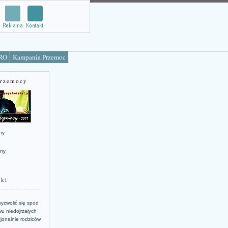
TRO
Kampania Przemoc
Przemocy
ny
jny
żki
yzwolić się spod
u niedojrzałych
jonalnie rodziców