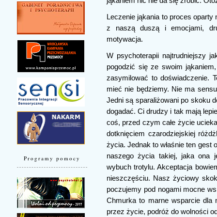
jąkaniem nic nie da się zrobić. Otó
Leczenie jąkania to proces oparty 
z naszą duszą i emocjami, dru
motywacja.
W psychoterapii najtrudniejszy j
pogodzić się ze swoim jąkaniem, 
zasymilować to doświadczenie. T
mieć nie będziemy. Nie ma sensu p
Jedni są sparaliżowani po skoku do 
dogadać. Ci drudzy i tak mają lepie
coś, przed czym całe życie ucieka
dotknięciem czarodziejskiej róż
życia. Jednak to właśnie ten gest
naszego życia takiej, jaka ona 
Programy pomocy
wybuch trotylu. Akceptacja bowiem
nieszczęściu. Nasz życiowy skok
poczujemy pod nogami mocne wsp
Chmurka to marne wsparcie dla 
przez życie, podróż do wolności od