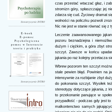
czas przestać wtaczać głaz, i zab
stromizn góry, spłaszczając jej n
zdarza się cud. Życiowy dramat si
wolności na policzku pozwoli zro
Stowarzyszenie INTRO
Nic nie jest w stanie równać się z
E-book
Leczenie zaawansowanego jąkani
E-pomoc
pozoru beznadziejna i niemożli
Psychologiczna
pomoc w Internecie
dużym i ciężkim, a góra zbyt str
teoria i praktyka
szczyt. Zawsze w końcu upadamy
jąkania po raz kolejny przetacza s
Wbrew pozorom ten szczyt można 
stale pewien błąd. Powinien na j
intensywnie za rozbijanie zbyt duż
Stowarzyszenie INTRO
do pokonania szczyt. Wysiłek też
stereotypy dotyczące jąkania, z k
to przekonanie panujące w społec
przypadłość - podczas gdy jest to
malkontenctwo samych jąkający