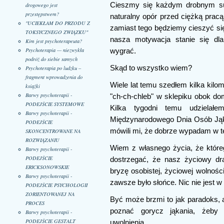
Cieszmy się każdym drobnym su
drogowego jest
przestępstwem?
naturalny opór przed ciężką prac
"UCIEKŁAM DO PRZODU Z
zamiast tego będziemy cieszyć s
TOKSYCZNEGO ZWIĄZKU"
nasza motywacja stanie się 
Kim jest psychoterapeuta?
Psychoterapia — niezwykła
wygrać.
podróż do siebie samych
Skąd to wszystko wiem?
Psychoterapia po ludzku –
fragment wprowadzenia do
Wiele lat temu szedłem kilka kil
książki
Barwy psychoterapii -
"ch-ch-chleb" w sklepiku obok d
PODEJŚCIE SYSTEMOWE
Kilka tygodni temu udzielałem
Barwy psychoterapii -
Międzynarodowego Dnia Osób Jąkaj
PODEJŚCIE
mówili mi, że dobrze wypadam w te
SKONCENTROWANE NA
ROZWIĄZANIU
Wiem z własnego życia, że któr
Barwy psychoterapii -
PODEJŚCIE
dostrzegać, że nasz życiowy dr
ERICKSONOWSKIE
bryzę osobistej, życiowej wolnośc
Barwy psychoterapii -
zawsze było słońce. Nic nie jest w
PODEJŚCIE PSYCHOLOGII
ZORIENTOWANEJ NA
Być może brzmi to jak paradoks, a
PROCES
poznać gorycz jąkania, żeby 
Barwy psychoterapii -
PODEJŚCIE GESTALT
uwolnienia.