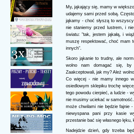
My, jąkający się, mamy w większ
udajemy sami przed sobą. Często
jąkamy - choć słyszą to wszyscy 
nie staniemy przed lustrem, i 
światu: "tak, jestem jąkałą, i w
muszę respektować, choć mam te
innych".
Skoro jąkanie to trudny, ale nor
wolno nam domagać się, by i
Zaakceptowali, jak my? Ależ wolno 
Co więcej - nie mamy innego wy
osiedlowym sklepiku trochę więce
tego powodu cierpieć, a ludzie - 
nie musimy uciekać w samotność. 
może chwilami nie będzie fajnie -
niewyspana pani przy kasie wy
przestanie bać się własnego lęku, k
Nadejdzie dzień, gdy trzeba bę