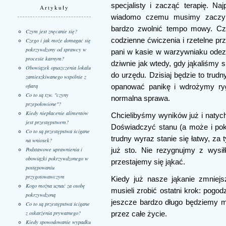
specjalisty i zacząć terapię. Naj
Artykuły
wiadomo czemu musimy zaczyn
bardzo zwolnić tempo mowy. Cza
Czym jest znęcanie się?
codzienne ćwiczenia i rzetelne p
Czego i jak może domagać się
pokrzywdzony od sprawcy w
pani w kasie w warzywniaku odezw
procesie karnym?
dziwnie jak wtedy, gdy jąkaliśmy 
Obowiązek opuszczenia lokalu
do urzędu. Dzisiaj będzie to trud
zamieszkiwanego wspólnie z
ofiarą
opanować panikę i wdrożymy rygo
Co to są tzw. "czyny
normalna sprawa.
przepołowione"?
Kiedy niepłacenie alimentów
Chcielibyśmy wyników już i natych
jest przestępstwem?
Doświadczyć stanu (a może i poko
Co to są przestępstwa ścigane
trudny wyraz stanie się łatwy, za 
na wniosek?
Podstawowe uprawnienia i
już sto. Nie rezygnujmy z wysił
obowiązki pokrzywdzonego w
przestajemy się jąkać.
postępowaniu
przygotowawczym
Kiedy już nasze jąkanie zmniej
Kogo można uznać za osobę
musieli zrobić ostatni krok: pogod
pokrzywdzoną
jeszcze bardzo długo będziemy 
Co to są przestępstwa ścigane
z oskarżenia prywatnego?
przez całe życie.
Kiedy spowodowanie wypadku