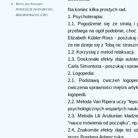
Barwy psychoterapii -
PODEJŚCIE POZNAWCZO-
Na koniec kilka prostych rad.
BEHAWIORALNE (CBT)
1. Psychoterapia:
1.1. Pogodzenie się ze stratą i p
przebiega na ogół podobnie, choć
Elizabeth Kübler-Ross - poszukaj 
że nie dzieje się z Tobą nic strasz
1.2. Korzystaj z metod relaksacji.
1.3. Doskonałe efekty daje autot
Carla Simontona - poszukaj i spra
2. Logopedia:
2.1. Podstawą ćwiczeń logope
ćwiczenia sprawności mięśni artyk
logopedii.
2.2. Metoda Van Ripera uczy "leps
psychologicznych wspartych nauką
2.3. Metoda Lili Arutiunian kład
"nauce mówienia od początku", np
2.4. Znakomite efekty daje też 
przez Bogdana Adamczyka.