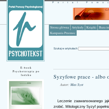
Portal Pomo
Strona główna
Artykuły
Książki
Baza in
Kampania Przemoc
Szukaj w artykułach
E-book
Psychoterapia po
ludzku
Syzyfowe prace - albo 
Autor:
Max Szot
Źródło: www.psychotekst.pl
Leczenie zaawansowanego jąk
zrobić. Mitologiczny Syzyf popełni