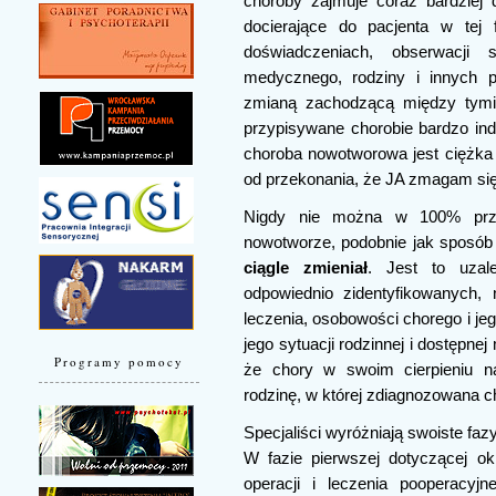
choroby zajmuje coraz bardziej 
docierające do pacjenta w tej
doświadczeniach, obserwacji
medycznego, rodziny i innych p
zmianą zachodzącą między tymi 
przypisywane chorobie bardzo in
choroba nowotworowa jest ciężka i
od przekonania, że JA zmagam się
Nigdy nie można w 100% prze
nowotworze, podobnie jak sposób
ciągle zmieniał
. Jest to uzal
odpowiednio zidentyfikowanych,
leczenia, osobowości chorego i j
jego sytuacji rodzinnej i dostępne
Programy pomocy
że chory w swoim cierpieniu na
rodzinę, w której zdiagnozowana 
Specjaliści wyróżniają swoiste faz
W fazie pierwszej dotyczącej ok
operacji i leczenia pooperacyjn