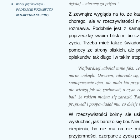
dzisiaj – niestety za późno."
Barwy psychoterapii -
PODEJŚCIE POZNAWCZO-
Z zewnątrz wygląda na to, że ka
BEHAWIORALNE (CBT)
chorego, ale w rzeczywistości n
rozmawia. Podobnie jest z samą
poprzeczkę swoim bliskim, bo cz
życia. Trzeba mieć także świadom
pomocy ze strony bliskich, ale p
opiekunów, tak długo i w takim stop
"Najbardziej zabolał mnie fakt, że
naraz zniknęli. Owszem, zdarzało się, 
samopoczucie ojca, ale mało kto przyc
nie wiedzą jak się zachować, o czym r
bali, że rakiem można się zarazić. Ty
przyszedł i poopowiadał mu, co dzieje s
W rzeczywistości boimy się us
wysłuchać, jak bardzo się boi. Nie
cierpieniu, bo nie ma na nie m
przyjemności, czerpane z życia p