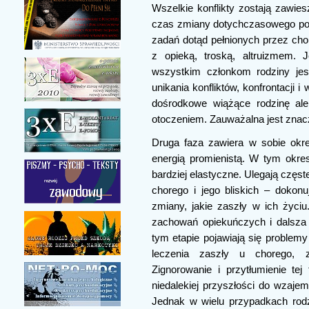
Wszelkie konflikty zostają zawies
czas zmiany dotychczasowego podz
zadań dotąd pełnionych przez cho
z opieką, troską, altruizmem. 
wszystkim członkom rodziny jest
unikania konfliktów, konfrontacji 
dośrodkowe wiążące rodzinę ale
otoczeniem. Zauważalna jest znaczn
Druga faza zawiera w sobie okr
energią promienistą. W tym okre
bardziej elastyczne. Ulegają częst
chorego i jego bliskich – dokonu
zmiany, jakie zaszły w ich życiu
zachowań opiekuńczych i dalsza t
tym etapie pojawiają się problemy
leczenia zaszły u chorego, z
Zignorowanie i przytłumienie te
niedalekiej przyszłości do wzajem
Jednak w wielu przypadkach rodz