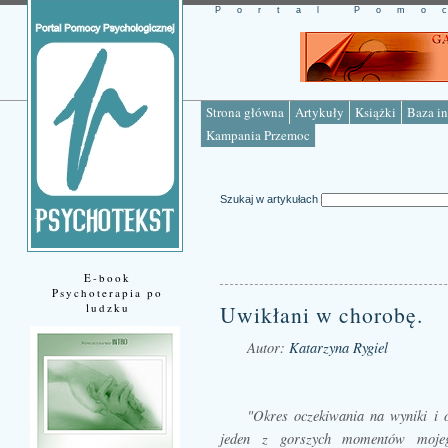
Portal Pomo
Strona główna
Artykuły
Książki
Baza in
Kampania Przemoc
Szukaj w artykułach
E-book
Psychoterapia po
ludzku
Uwikłani w chorobę.
Autor:
Katarzyna Rygiel
Źródło: www.psychotekst.pl
"Okres oczekiwania na wyniki i 
jeden z gorszych momentów mojego