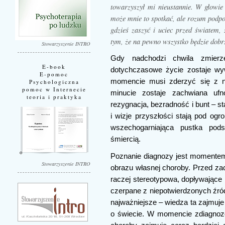
towarzyszył mi nieustannie. W głowie 
może mnie to spotkać, ale rozum podpo
gdzieś zaszyć i uciec przed światem,
tym, że na pewno wszystko będzie dobr
Stowarzyszenie INTRO
Gdy nadchodzi chwila zmierz
E-book
dotychczasowe życie zostaje wy
E-pomoc
momencie musi zderzyć się z na
Psychologiczna
pomoc w Internecie
minucie zostaje zachwiana ufn
teoria i praktyka
rezygnacja, bezradność i bunt – s
i wizje przyszłości stają pod og
wszechogarniająca pustka pods
śmiercią.
Poznanie diagnozy jest momentem
Stowarzyszenie INTRO
obrazu własnej choroby. Przed za
raczej stereotypowa, dopływające 
czerpane z niepotwierdzonych źróde
najważniejsze – wiedza ta zajmuj
o świecie. W momencie zdiagnozo