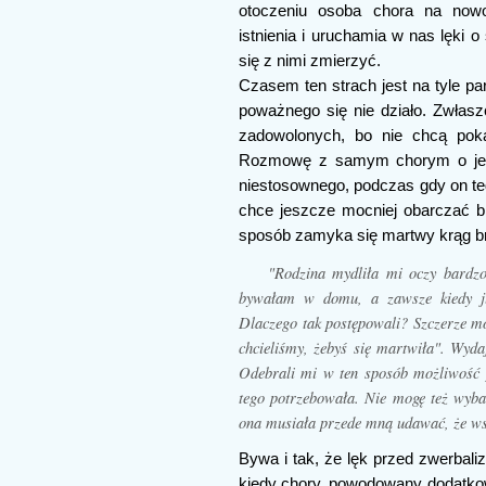
otoczeniu osoba chora na now
istnienia i uruchamia w nas lęki 
się z nimi zmierzyć.
Czasem ten strach jest na tyle par
poważnego się nie działo. Zwłasz
zadowolonych, bo nie chcą poka
Rozmowę z samym chorym o jego
niestosownego, podczas gdy on tego
chce jeszcze mocniej obarczać b
sposób zamyka się martwy krąg br
"Rodzina mydliła mi oczy bardzo
bywałam w domu, a zawsze kiedy ju
Dlaczego tak postępowali? Szczerze m
chcieliśmy, żebyś się martwiła". Wydaj
Odebrali mi w ten sposób możliwość 
tego potrzebowała. Nie mogę też wyba
ona musiała przede mną udawać, że ws
Bywa i tak, że lęk przed zwerbali
kiedy chory, powodowany dodatkowo