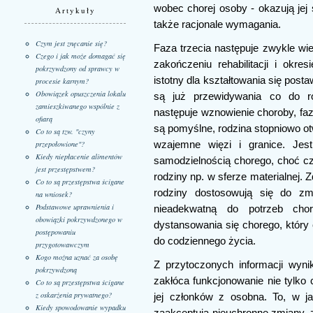
wobec chorej osoby - okazują jej 
Artykuły
także racjonale wymagania.
Czym jest znęcanie się?
Faza trzecia następuje zwykle wi
Czego i jak może domagać się
zakończeniu rehabilitacji i okre
pokrzywdzony od sprawcy w
istotny dla kształtowania się pos
procesie karnym?
Obowiązek opuszczenia lokalu
są już przewidywania co do r
zamieszkiwanego wspólnie z
następuje wznowienie choroby, faz
ofiarą
są pomyślne, rodzina stopniowo ot
Co to są tzw. "czyny
wzajemne więzi i granice. Jes
przepołowione"?
Kiedy niepłacenie alimentów
samodzielnością chorego, choć cz
jest przestępstwem?
rodziny np. w sferze materialnej.
Co to są przestępstwa ścigane
rodziny dostosowują się do zm
na wniosek?
Podstawowe uprawnienia i
nieadekwatną do potrzeb ch
obowiązki pokrzywdzonego w
dystansowania się chorego, który 
postępowaniu
do codziennego życia.
przygotowawczym
Kogo można uznać za osobę
Z przytoczonych informacji wyn
pokrzywdzoną
zakłóca funkcjonowanie nie tylko 
Co to są przestępstwa ścigane
z oskarżenia prywatnego?
jej członków z osobna. To, w j
Kiedy spowodowanie wypadku
zaakceptują nieuchronne zmiany, 