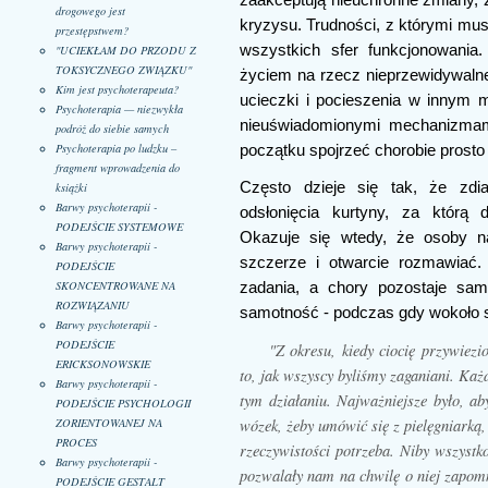
drogowego jest
kryzysu. Trudności, z którymi mus
przestępstwem?
wszystkich sfer funkcjonowania
"UCIEKŁAM DO PRZODU Z
TOKSYCZNEGO ZWIĄZKU"
życiem na rzecz nieprzewidywalne
Kim jest psychoterapeuta?
ucieczki i pocieszenia w innym 
Psychoterapia — niezwykła
nieuświadomionymi mechanizmami 
podróż do siebie samych
Psychoterapia po ludzku –
początku spojrzeć chorobie prosto
fragment wprowadzenia do
Często dzieje się tak, że zdi
książki
Barwy psychoterapii -
odsłonięcia kurtyny, za którą 
PODEJŚCIE SYSTEMOWE
Okazuje się wtedy, że osoby na
Barwy psychoterapii -
szczerze i otwarcie rozmawiać.
PODEJŚCIE
SKONCENTROWANE NA
zadania, a chory pozostaje sam
ROZWIĄZANIU
samotność - podczas gdy wokoło s
Barwy psychoterapii -
PODEJŚCIE
"Z okresu, kiedy ciocię przywiez
ERICKSONOWSKIE
to, jak wszyscy byliśmy zaganiani. Każdy
Barwy psychoterapii -
tym działaniu. Najważniejsze było, ab
PODEJŚCIE PSYCHOLOGII
wózek, żeby umówić się z pielęgniarką, 
ZORIENTOWANEJ NA
PROCES
rzeczywistości potrzeba. Niby wszystko
Barwy psychoterapii -
pozwalały nam na chwilę o niej zapomni
PODEJŚCIE GESTALT