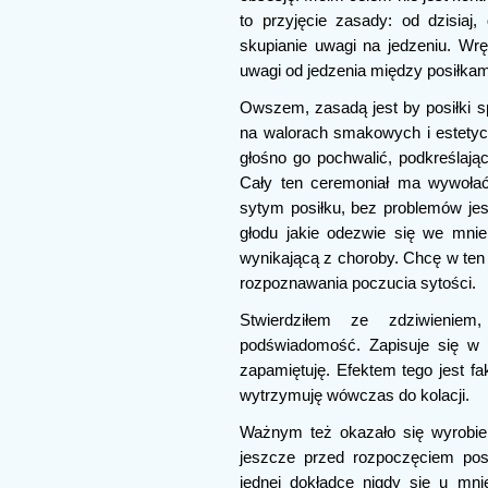
to przyjęcie zasady: od dzisiaj
skupianie uwagi na jedzeniu. Wr
uwagi od jedzenia między posiłkam
Owszem, zasadą jest by posiłki s
na walorach smakowych i estetyc
głośno go pochwalić, podkreślając
Cały ten ceremoniał ma wywołać
sytym posiłku, bez problemów je
głodu jakie odezwie się we mni
wynikającą z choroby. Chcę w ten
rozpoznawania poczucia sytości.
Stwierdziłem ze zdziwienie
podświadomość. Zapisuje się w n
zapamiętuję. Efektem tego jest fa
wytrzymuję wówczas do kolacji.
Ważnym też okazało się wyrobien
jeszcze przed rozpoczęciem pos
jednej dokładce nigdy się u mn