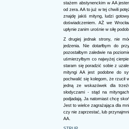
stażem abstynenckim w AA jeste
od zera. AA to już w tej chwili pot
znajdę jakiś mityng, ludzi goto
doświadczeniem. AŻ we Wrocław
upłynie zanim urośnie w siłę podo
Z drugiej jednak strony, nie 
jedzenia. Nie dotarłbym do prz
pozostałbym zaledwie na poziomi
uśmierzyłbym co najwyżej cierpien
staram się poradzić sobie z uzal
mityngi AA jest podobne do syt
pochwalić się kolegom, że rzucił 
jedną ze wskazówek dla trzeźwi
słodyczami - stąd na mityngach
podjadają. Ja natomiast chcę sko
Jest to wielce zagrażająca dla m
czy nie zaprzestać, lub przynajmn
AA.
STRUP