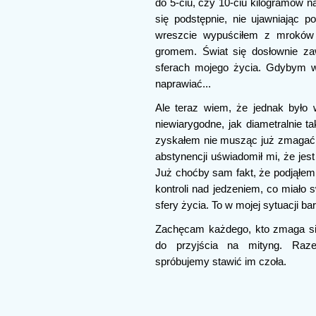
do 5-ciu, czy 10-ciu kilogramów n
się podstępnie, nie ujawniając 
wreszcie wypuściłem z mroków s
gromem. Świat się dosłownie za
sferach mojego życia. Gdybym w
naprawiać...
Ale teraz wiem, że jednak było 
niewiarygodne, jak diametralnie ta
zyskałem nie musząc już zmagać s
abstynencji uświadomił mi, że jes
Już choćby sam fakt, że podjąłem 
kontroli nad jedzeniem, co miało 
sfery życia. To w mojej sytuacji b
Zachęcam każdego, kto zmaga się 
do przyjścia na mityng. Raze
spróbujemy stawić im czoła.