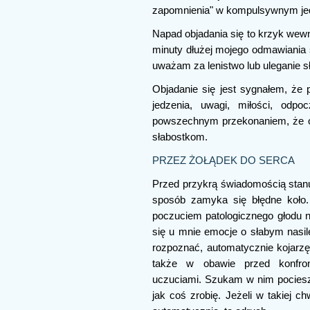
zapomnienia" w kompulsywnym je
Napad objadania się to krzyk wewn
minuty dłużej mojego odmawiania 
uważam za lenistwo lub uleganie s
Objadanie się jest sygnałem, że
jedzenia, uwagi, miłości, odpo
powszechnym przekonaniem, że obj
słabostkom.
PRZEZ ŻOŁĄDEK DO SERCA
Przed przykrą świadomością stanu
sposób zamyka się błędne koło
poczuciem patologicznego głodu n
się u mnie emocje o słabym nasilen
rozpoznać, automatycznie kojarzę 
także w obawie przed konfron
uczuciami. Szukam w nim pociesze
jak coś zrobię. Jeżeli w takiej ch