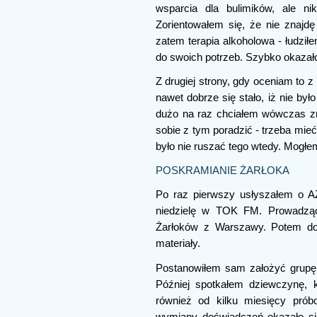
wsparcia dla bulimików, ale nikt
Zorientowałem się, że nie znajdę
zatem terapia alkoholowa - łudzi
do swoich potrzeb. Szybko okazało
Z drugiej strony, gdy oceniam to 
nawet dobrze się stało, iż nie by
dużo na raz chciałem wówczas zro
sobie z tym poradzić - trzeba mie
było nie ruszać tego wtedy. Mogł
POSKRAMIANIE ŻARŁOKA
Po raz pierwszy usłyszałem o A
niedzielę w TOK FM. Prowadząc
Żarłoków z Warszawy. Potem do
materiały.
Postanowiłem sam założyć grupę 
Później spotkałem dziewczynę, k
również od kilku miesięcy pró
wymiany doświadczeń okazało się