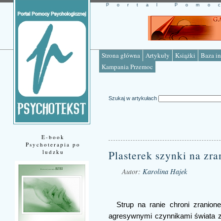
Portal Pomo
Strona główna
Artykuły
Książki
Baza in
Kampania Przemoc
Szukaj w artykułach
E-book
Psychoterapia po
ludzku
Plasterek szynki na zr
Autor:
Karolina Hajek
Źródło: www.psychotekst.pl
Strup na ranie chroni zranion
agresywnymi czynnikami świata ze