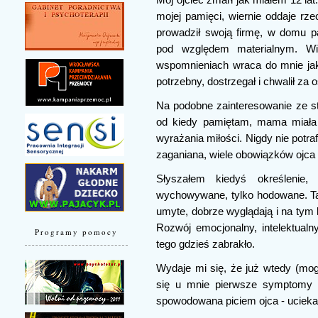
mojej pamięci, wiernie oddaje rze
prowadził swoją firmę, w domu p
pod względem materialnym. W
wspomnieniach wraca do mnie jako
potrzebny, dostrzegał i chwalił za o
Na podobne zainteresowanie ze s
od kiedy pamiętam, mama miała 
wyrażania miłości. Nigdy nie potra
zaganiana, wiele obowiązków ojca 
Słyszałem kiedyś określenie,
wychowywane, tylko hodowane. Ta
umyte, dobrze wyglądają i na tym 
Rozwój emocjonalny, intelektualn
Programy pomocy
tego gdzieś zabrakło.
Wydaje mi się, że już wtedy (mog
się u mnie pierwsze symptomy
spowodowana piciem ojca - uciekał