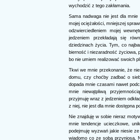
wychodzić z tego zakłamania.
Sama nadwaga nie jest dla mnie 
mojej ociężałości, mniejszej spra
odzwierciedleniem mojej wewnęt
jedzeniem przekładają się ró
dziedzinach życia. Tym, co najba
bierność i niezaradność życiowa, p
bo nie umiem realizować swoich p
Tkwi we mnie przekonanie, że nie
domu, czy choćby zadbać o sieb
dopada mnie czasami nawet podcz
mnie niewątpliwą przyjemności
przyjmuję wraz z jedzeniem odkład
z niej, nie jest dla mnie dostępna 
Nie znajduję w sobie nieraz moty
mnie tendencje ucieczkowe, uni
podejmuję wyzwań jakie niesie ze 
wiadomo co ze sobą przyniosą. No