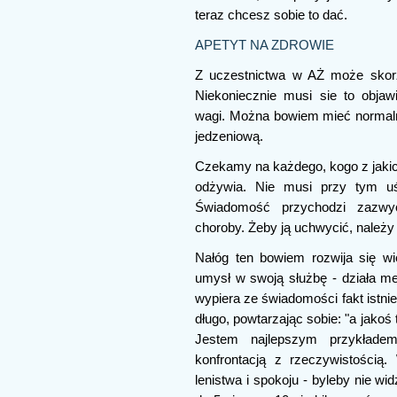
teraz chcesz sobie to dać.
APETYT NA ZDROWIE
Z uczestnictwa w AŻ może skorz
Niekoniecznie musi sie to obja
wagi. Można bowiem mieć normaln
jedzeniową.
Czekamy na każdego, kogo z jakic
odżywia. Nie musi przy tym uś
Świadomość przychodzi zazwy
choroby. Żeby ją uchwycić, należy
Nałóg ten bowiem rozwija się wiel
umysł w swoją służbę - działa mec
wypiera ze świadomości fakt istni
długo, powtarzając sobie: "a jakoś 
Jestem najlepszym przykłade
konfrontacją z rzeczywistością
lenistwa i spokoju - byleby nie w