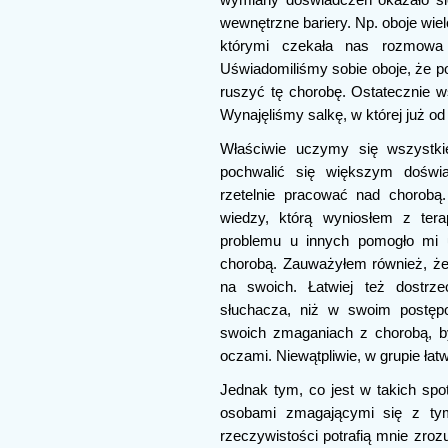
wewnętrzne bariery. Np. oboje wiel
którymi czekała nas rozmowa
Uświadomiliśmy sobie oboje, że p
ruszyć tę chorobę. Ostatecznie ws
Wynajęliśmy salkę, w której już o
Właściwie uczymy się wszystk
pochwalić się większym doświ
rzetelnie pracować nad chorob
wiedzy, którą wyniosłem z tera
problemu u innych pomogło mi 
chorobą. Zauważyłem również, że 
na swoich. Łatwiej też dostrz
słuchacza, niż w swoim postęp
swoich zmaganiach z chorobą, by
oczami. Niewątpliwie, w grupie łat
Jednak tym, co jest w takich spot
osobami zmagającymi się z t
rzeczywistości potrafią mnie zroz