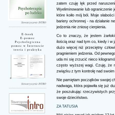
zatem czuję lęk przed naruszen
Wyeliminowanie lub ograniczenie j
które koiło mój ból. Moje słabośc
bariery ochronnej - na działanie 
Stowarzyszenie INTRO
jedzenia nie zniosę cierpienia.
E-book
Co to znaczy, że jestem żarłok
E-pomoc
ilością oraz nad tym co, kiedy i 
Psychologiczna
pomoc w Internecie
dużo więcej niż przeciętny czło
teoria i praktyka
pragnieniem jedzenia. Od pewnego
uda mi się zrzucić nieco kilogram
często wyższej wagi. Czuję, że
związku z tym kontrolę nad swoim
Nie pamiętam początków swojej ch
Stowarzyszenie INTRO
nadwaga, która pojawiła się już d
że poszukując rzeczywistych pr
swoje dzieciństwo.
ZA TATUSIA
Mój ojciec zmarł jak miałem 12 lat.