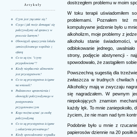
dostrzegłem problemu w moim spos
Artykuły
W toku terapii uświadomiłem so
Czym jest znęcanie się?
problemami. Poznałem też m
Czego i jak może domagać się
kompulsywne jedzenie było u mnie 
pokrzywdzony od sprawcy w
alkoholizm, moje problemy z jedz
procesie karnym?
Obowiązek opuszczenia lokalu
alkoholu stanie świadomości, w
zamieszkiwanego wspólnie z
odblokowanie jednego, uwalniał
ofiarą
strony, podjęcie abstynencji - na
Co to są tzw. "czyny
spowodowało, że zastąpiłem sobie 
przepołowione"?
Kiedy niepłacenie alimentów
Powszechną sugestią dla trzeźwiej
jest przestępstwem?
Co to są przestępstwa ścigane
zwłaszcza w trudnych chwilach g
na wniosek?
Alkoholicy mają w zwyczaju nagrad
Podstawowe uprawnienia i
się nagradzałem. W pewnym je
obowiązki pokrzywdzonego w
niepokojących znamion mechani
postępowaniu
przygotowawczym
każdy lęk. To mnie zaniepokoiło, 
Kogo można uznać za osobę
życiem, że nie mam nad tym kontro
pokrzywdzoną
Co to są przestępstwa ścigane
Podobnie było u mnie z rzucanie
z oskarżenia prywatnego?
papierosów dziennie na 20 posiłkó
Kiedy spowodowanie wypadku