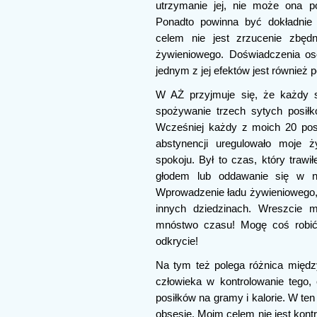
utrzymanie jej, nie może ona p
Ponadto powinna być dokładni
celem nie jest zrzucenie zbędn
żywieniowego. Doświadczenia os
jednym z jej efektów jest również 
W AŻ przyjmuje się, że każdy s
spożywanie trzech sytych posiłk
Wcześniej każdy z moich 20 pos
abstynencji uregulowało moje 
spokoju. Był to czas, który trawi
głodem lub oddawanie się w ni
Wprowadzenie ładu żywieniowego,
innych dziedzinach. Wreszcie 
mnóstwo czasu! Mogę coś robić,
odkrycie!
Na tym też polega różnica międz
człowieka w kontrolowanie tego, c
posiłków na gramy i kalorie. W te
obsesję. Moim celem nie jest kont