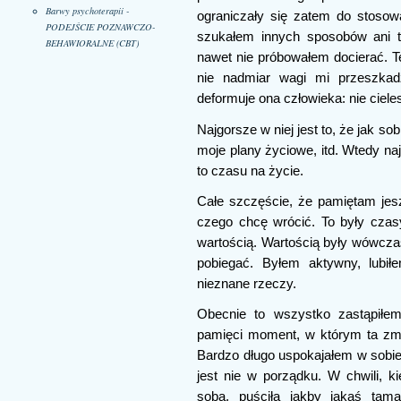
Barwy psychoterapii -
ograniczały się zatem do stosow
PODEJŚCIE POZNAWCZO-
szukałem innych sposobów ani t
BEHAWIORALNE (CBT)
nawet nie próbowałem docierać. T
nie nadmiar wagi mi przeszkadz
deformuje ona człowieka: nie ciele
Najgorsze w niej jest to, że jak so
moje plany życiowe, itd. Wtedy na
to czasu na życie.
Całe szczęście, że pamiętam jes
czego chcę wrócić. To były czasy
wartością. Wartością były wówczas
pobiegać. Byłem aktywny, lubił
nieznane rzeczy.
Obecnie to wszystko zastąpiłe
pamięci moment, w którym ta zmia
Bardzo długo uspokajałem w sobie
jest nie w porządku. W chwili, k
sobą, puściła jakby jakaś tam