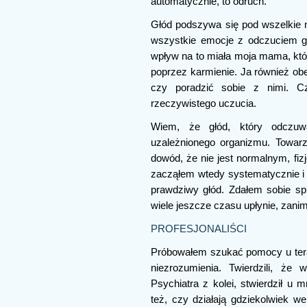
automatycznie, to odruch.
Głód podszywa się pod wszelkie m
wszystkie emocje z odczuciem g
wpływ na to miała moja mama, która
poprzez karmienie. Ja również ob
czy poradzić sobie z nimi. C
rzeczywistego uczucia.
Wiem, że głód, który odczuw
uzależnionego organizmu. Towar
dowód, że nie jest normalnym, fiz
zacząłem wtedy systematycznie i m
prawdziwy głód. Zdałem sobie spr
wiele jeszcze czasu upłynie, zanim
PROFESJONALIŚCI
Próbowałem szukać pomocy u ter
niezrozumienia. Twierdzili, 
Psychiatra z kolei, stwierdził u 
też, czy działają gdziekolwiek w