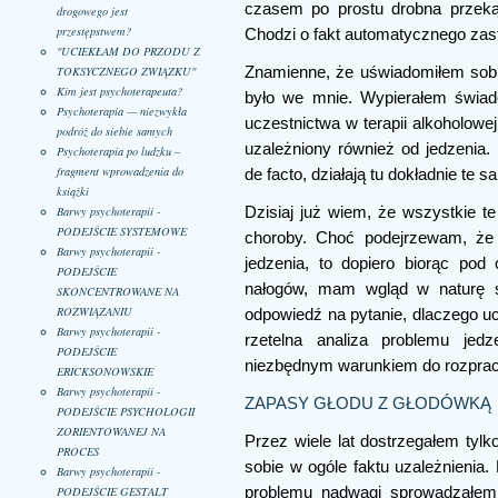
czasem po prostu drobna przekąs
drogowego jest
przestępstwem?
Chodzi o fakt automatycznego zas
"UCIEKŁAM DO PRZODU Z
TOKSYCZNEGO ZWIĄZKU"
Znamienne, że uświadomiłem sobie
Kim jest psychoterapeuta?
było we mnie. Wypierałem świad
Psychoterapia — niezwykła
uczestnictwa w terapii alkoholowe
podróż do siebie samych
uzależniony również od jedzenia. 
Psychoterapia po ludzku –
fragment wprowadzenia do
de facto, działają tu dokładnie te
książki
Barwy psychoterapii -
Dzisiaj już wiem, że wszystkie te
PODEJŚCIE SYSTEMOWE
choroby. Choć podejrzewam, że n
Barwy psychoterapii -
jedzenia, to dopiero biorąc po
PODEJŚCIE
nałogów, mam wgląd w naturę 
SKONCENTROWANE NA
ROZWIĄZANIU
odpowiedź na pytanie, dlaczego u
Barwy psychoterapii -
rzetelna analiza problemu jed
PODEJŚCIE
niezbędnym warunkiem do rozprac
ERICKSONOWSKIE
Barwy psychoterapii -
ZAPASY GŁODU Z GŁODÓWKĄ
PODEJŚCIE PSYCHOLOGII
ZORIENTOWANEJ NA
Przez wiele lat dostrzegałem tyl
PROCES
sobie w ogóle faktu uzależnienia
Barwy psychoterapii -
PODEJŚCIE GESTALT
problemu nadwagi sprowadzałem 