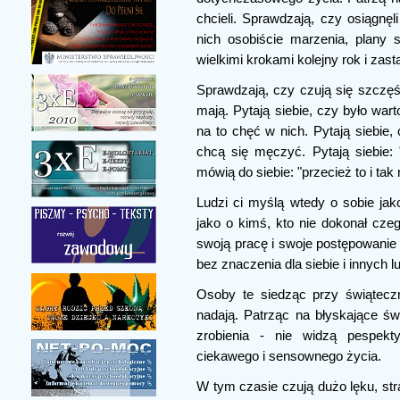
chcieli. Sprawdzają, czy osiągnęli
nich osobiście marzenia, plany s
wielkimi krokami kolejny rok i zast
Sprawdzają, czy czują się szczęśl
mają. Pytają siebie, czy było wart
na to chęć w nich. Pytają siebie,
chcą się męczyć. Pytają siebie: 
mówią do siebie: "przecież to i tak 
Ludzi ci myślą wtedy o sobie ja
jako o kimś, kto nie dokonał cze
swoją pracę i swoje postępowanie
bez znaczenia dla siebie i innych lu
Osoby te siedząc przy świątecz
nadają. Patrząc na błyskające świ
zrobienia - nie widzą pespekty
ciekawego i sensownego życia.
W tym czasie czują dużo lęku, str