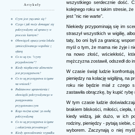
wszystkiego serdecznie dość. Cz
Artykuły
kolejnego roku w takim stresie, że
jest "nic nie warte".
Czym jest znęcanie się?
Czego i jak może domagać się
Niekiedy przypominają się im scen
pokrzywdzony od sprawcy w
straszył wszystkich w wigilię, alb
procesie karnym?
taty, bo oni byli za granicą; wspo
Obowiązek opuszczenia lokalu
zamieszkiwanego wspólnie z
myśl o tym, że mama nie żyje i ni
ofiarą
na nowo złość, wściekłość, któ
Co to są tzw. "czyny
mężczyzna zostawił, odszedł do inn
przepołowione"?
Kiedy niepłacenie alimentów
W czasie świąt ludzie konfrontują
jest przestępstwem?
pieniędzy na kolację wigilijną, na
Co to są przestępstwa ścigane
na wniosek?
roku nie będzie miał z czego s
Podstawowe uprawnienia i
zastawiła obrączkę, by kupić rybę na
obowiązki pokrzywdzonego w
postępowaniu
W tym czasie ludzie doświadczaj
przygotowawczym
brakiem bliskości, miłości, ciepła
Kogo można uznać za osobę
kiedy widzą, jak dużo, w ich pocz
pokrzywdzoną
Co to są przestępstwa ścigane
rodziny, pieniędzy - pytają siebie, 
z oskarżenia prywatnego?
wyborem. Zaczynają o niej myśl
Kiedy spowodowanie wypadku