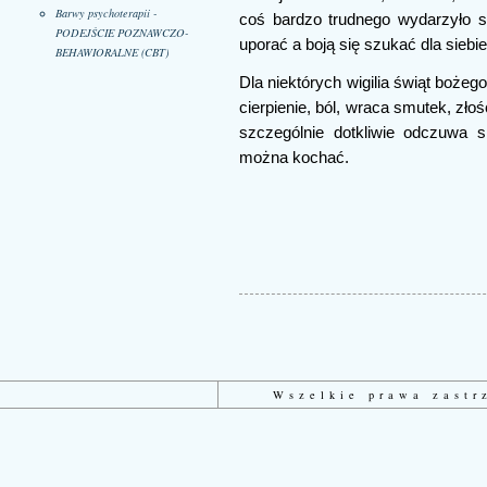
Barwy psychoterapii -
coś bardzo trudnego wydarzyło si
PODEJŚCIE POZNAWCZO-
uporać a boją się szukać dla siebi
BEHAWIORALNE (CBT)
Dla niektórych wigilia świąt boże
cierpienie, ból, wraca smutek, złoś
szczególnie dotkliwie odczuwa si
można kochać.
Wszelkie prawa zast