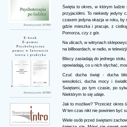
Święta to okres, w którym ludzie 
przyjaciółmi. To niekiedy jedyny 
czasem jedyna okazja w roku, by sp
Stowarzyszenie INTRO
gdzie mieszka i pracuje, z ciotką
Pomorza, czy z gór.
E-book
E-pomoc
Na ulicach, w witrynach sklepowyc
Psychologiczna
na billboardach, w radio, w telewiz
pomoc w Internecie
teoria i praktyka
Bliscy zasiadają do jednego stołu,
opowiadają, co u nich słychać, mod
Czuć ducha świąt - ducha blisko
wesołości, ducha mocy i światł
Świętami, po tym czasie, po sylwe
Stowarzyszenie INTRO
Niektórym to się udaje.
Jak to możliwe? "Przecież okres ś
W ten czas nikt nie powinien być s
Wiele osób przed świętami zachowu
śpieszą się. Mówi się nawet pot