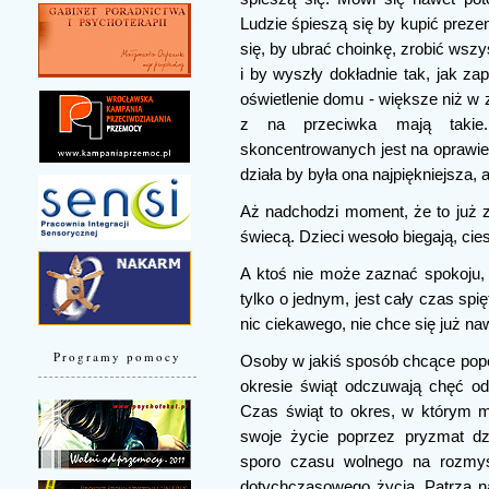
Ludzie śpieszą się by kupić prezent
się, by ubrać choinkę, zrobić wszy
i by wyszły dokładnie tak, jak zapl
oświetlenie domu - większe niż w 
z na przeciwka mają takie.
skoncentrowanych jest na oprawie 
działa by była ona najpiękniejsza, a
Aż nadchodzi moment, że to już zr
świecą. Dzieci wesoło biegają, cies
A ktoś nie może zaznać spokoju, j
tylko o jednym, jest cały czas spię
nic ciekawego, nie chce się już na
Programy pomocy
Osoby w jakiś sposób chcące pope
okresie świąt odczuwają chęć od
Czas świąt to okres, w którym m
swoje życie poprzez pryzmat dzi
sporo czasu wolnego na rozmyśl
dotychczasowego życia. Patrzą na 