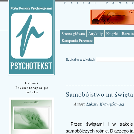
Portal Pomo
Strona główna
Artykuły
Książki
Baza in
Kampania Przemoc
Szukaj w artykułach
E-book
Psychoterapia po
ludzku
Samobójstwo na święta
Autor:
Łukasz Krawętkowski
Źródło: www.psychotekst.pl
Przed świętami i w trakcie
samobójczych rośnie. Dlaczego tak