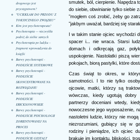
smutek, ból, cierpienie. Napędza 
drogowego jest
przestępstwem?
do siebie, obwinianie tylko siebie z
"UCIEKŁAM DO PRZODU Z
"mogłem coś zrobić, żeby go zatrz
TOKSYCZNEGO ZWIĄZKU"
"jakbym uważał, bardziej się starała,
Kim jest psychoterapeuta?
Psychoterapia — niezwykła
I w takim stanie ojciec wychodzi 
podróż do siebie samych
spacer i... nie wraca. Starsi l
Psychoterapia po ludzku –
fragment wprowadzenia do
domach i odkręcają gaz, połyka
książki
uspokojenie. Nastolatki piszą wi
Barwy psychoterapii -
pokojach, biorą pastylki, które dost
PODEJŚCIE SYSTEMOWE
Barwy psychoterapii -
Czas świąt to okres, w którym
PODEJŚCIE
samotności. I to nie tylko osoby
SKONCENTROWANE NA
ROZWIĄZANIU
ojcowie, matki, którzy są trakto
Barwy psychoterapii -
wówczas, kiedy ugotują dobry 
PODEJŚCIE
partnerzy doceniani wtedy, ki
ERICKSONOWSKIE
nowoczesne jego wyposażenie, na
Barwy psychoterapii -
PODEJŚCIE PSYCHOLOGII
nastoletni ludzie, którzy nie mog
ZORIENTOWANEJ NA
niezrozumiani, gubiący się w g
PROCES
rodziny i pieniądze, ich ojciec 
Barwy psychoterapii -
PODEJŚCIE GESTALT
brakuje im kontaktu, bliskości, tr