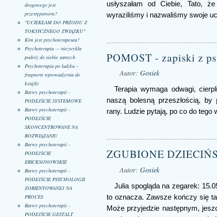
usłyszałam od Ciebie, Tato, ż
drogowego jest
przestępstwem?
wyraziliśmy i nazwaliśmy swoje uc
"UCIEKŁAM DO PRZODU Z
TOKSYCZNEGO ZWIĄZKU"
Kim jest psychoterapeuta?
Psychoterapia — niezwykła
POMOST - zapiski z ps
podróż do siebie samych
Psychoterapia po ludzku –
Autor:
Gosiek
fragment wprowadzenia do
książki
Terapia wymaga odwagi, cierpli
Barwy psychoterapii -
naszą bolesną przeszłością, by
PODEJŚCIE SYSTEMOWE
Barwy psychoterapii -
rany. Ludzie pytają, po co do teg
PODEJŚCIE
SKONCENTROWANE NA
ROZWIĄZANIU
Barwy psychoterapii -
ZGUBIONE DZIECIŃ
PODEJŚCIE
ERICKSONOWSKIE
Autor:
Gosiek
Barwy psychoterapii -
PODEJŚCIE PSYCHOLOGII
Julia spogląda na zegarek: 15.05
ZORIENTOWANEJ NA
to oznacza. Zawsze kończy się ta
PROCES
Barwy psychoterapii -
Może przyjedzie następnym, jeszcz
PODEJŚCIE GESTALT