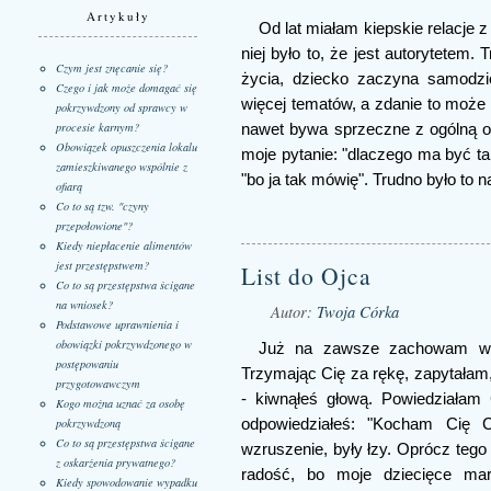
Artykuły
Od lat miałam kiepskie relacje 
niej było to, że jest autorytetem
Czym jest znęcanie się?
życia, dziecko zaczyna samodzi
Czego i jak może domagać się
więcej tematów, a zdanie to może ró
pokrzywdzony od sprawcy w
procesie karnym?
nawet bywa sprzeczne z ogólną opi
Obowiązek opuszczenia lokalu
moje pytanie: "dlaczego ma być tak
zamieszkiwanego wspólnie z
"bo ja tak mówię". Trudno było to
ofiarą
Co to są tzw. "czyny
przepołowione"?
Kiedy niepłacenie alimentów
jest przestępstwem?
List do Ojca
Co to są przestępstwa ścigane
na wniosek?
Autor:
Twoja Córka
Podstawowe uprawnienia i
obowiązki pokrzywdzonego w
Już na zawsze zachowam w p
postępowaniu
Trzymając Cię za rękę, zapytałam,
przygotowawczym
- kiwnąłeś głową. Powiedziałam
Kogo można uznać za osobę
odpowiedziałeś: "Kocham Cię Có
pokrzywdzoną
Co to są przestępstwa ścigane
wzruszenie, były łzy. Oprócz tego
z oskarżenia prywatnego?
radość, bo moje dziecięce mar
Kiedy spowodowanie wypadku