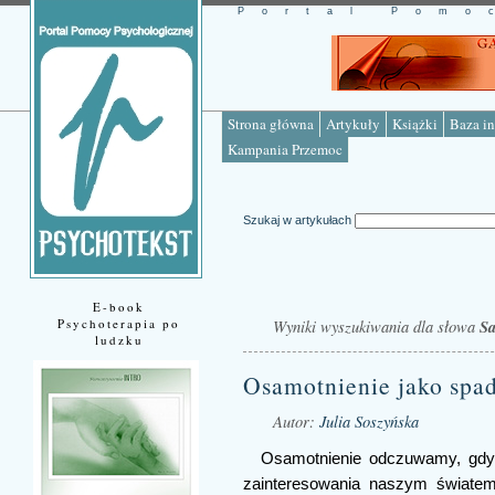
Portal Pomo
Strona główna
Artykuły
Książki
Baza in
Kampania Przemoc
Szukaj w artykułach
E-book
Psychoterapia po
Wyniki wyszukiwania dla słowa
S
ludzku
Osamotnienie jako spa
Autor:
Julia Soszyńska
Osamotnienie odczuwamy, gdy 
zainteresowania naszym świate