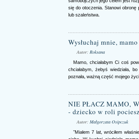
samobójczych jego celem jest rozp
się do otoczenia. Stanowi obronę 
lub szaleństwa.
Wysłuchaj mnie, mamo
Autor:
Roksana
Mamo, chciałabym Ci coś pow
chciałabym, żebyś wiedziała, b
poznała, ważną część mojego życia
NIE PŁACZ MAMO, 
- dziecko w roli pocies
Autor:
Małgorzata Osipczuk
"Miałem 7 lat, wróciłem właśni