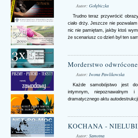
Autor:
Gołębiczka
Trudno teraz przywrócić obrazy
ciało drży. Jeszcze nie pozwala
nic nie pamiętam, jakby ktoś wym
że scenariusz co dzień był ten sa
Morderstwo odwrócone 
Autor:
Iwona Pawlikowska
Każde samobójstwo jest do
intymnym, niepoznawalnym i
dramatycznego aktu autodestrukcji 
KOCHANA - NIELUB
Autor:
Samotna