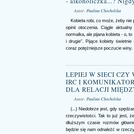
- alkoholiczka...? Nigd
Autor:
Paulina Chocholska
Kobieta robi, co może, żeby nie 
opinii otoczenia. Ciągle aktualn
normalka, ale pijana kobieta - o, t
i drugie". Pijące kobiety świetni
coraz potężniejsze poczucie winy.
LEPIEJ W SIECI CZY
IRC I KOMUNIKATOR
DLA RELACJI MIĘD
Autor:
Paulina Chocholska
(...) Niedobrze jest, gdy spęd
rzeczywistości. Tak to już jest, 
dłuższym czasie rozmów głównie
będzie się nam odnaleźć w rzeczyw