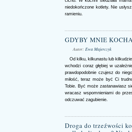
cicho. W kuchni siedziała mama 
niedokończone kotlety. Nie usłysz
ramieniu.
GDYBY MNIE KOCHAŁ,
Autor:
Ewa Majerczyk
Od kilku, kilkunastu lub kilkudzi
wchodzi coraz głębiej w uzależnie
prawdopodobnie czujesz do niego
miłość, teraz może być Ci trudn
Tobie. Być może zastanawiasz si
wracasz wspomnieniami do przes
odczuwać zagubienie.
Droga do trzeźwości kob