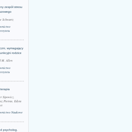
ny zespół stresu
azowego
le Schwartz
wnictwo
rsytetu
yczni, wymagający
funkcyjni rodzice
 M. Allen
wnictwo
rsytetu
terapia
r Sipowicz,
sz Pietras, Edyta
rt
wnictwo Naukowe
d psycholog.