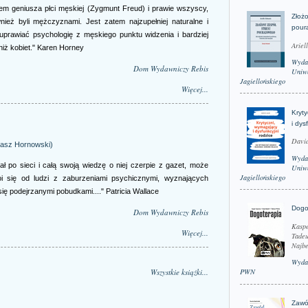
em geniusza płci męskiej (Zygmunt Freud) i prawie wszyscy,
Złożo
ównież byli mężczyznami. Jest zatem najzupełniej naturalne i
pour
o uprawiać psychologię z męskiego punktu widzenia i bardziej
Ariel
niż kobiet." Karen Horney
Wyda
Dom Wydawniczy Rebis
Uniwe
Jagiellońskiego
Więcej...
Kryt
i dys
David
omasz Hornowski)
Wyda
ał po sieci i całą swoją wiedzę o niej czerpie z gazet, może
Uniwe
Jagiellońskiego
oi się od ludzi z zaburzeniami psychicznymi, wyznających
się podejrzanymi pobudkami...." Patricia Wallace
Dogo
Dom Wydawniczy Rebis
Kaspe
Więcej...
Tadeu
Najbe
Wyda
Wszystkie książki...
PWN
Zawó