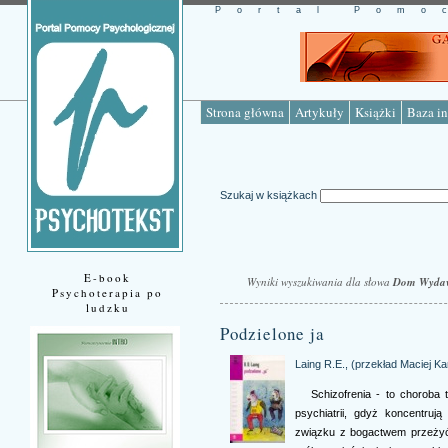
Portal Pomo
Strona główna
Artykuły
Książki
Baza in
Szukaj w książkach
E-book
Wyniki wyszukiwania dla słowa
Dom Wydaw
Psychoterapia po
ludzku
Podzielone ja
Laing R.E., (przekład Maciej Ka
Schizofrenia - to choroba
psychiatrii, gdyż koncentrują
związku z bogactwem przeżyć 