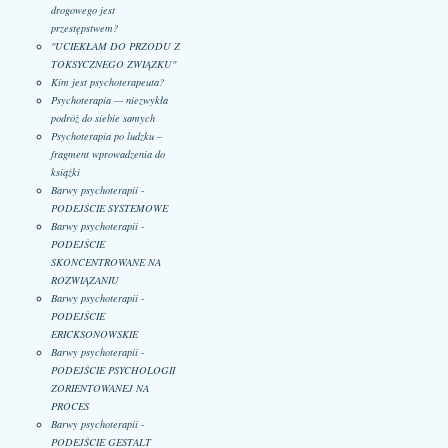
drogowego jest
przestępstwem?
"UCIEKŁAM DO PRZODU Z
TOKSYCZNEGO ZWIĄZKU"
Kim jest psychoterapeuta?
Psychoterapia — niezwykła
podróż do siebie samych
Psychoterapia po ludzku –
fragment wprowadzenia do
książki
Barwy psychoterapii -
PODEJŚCIE SYSTEMOWE
Barwy psychoterapii -
PODEJŚCIE
SKONCENTROWANE NA
ROZWIĄZANIU
Barwy psychoterapii -
PODEJŚCIE
ERICKSONOWSKIE
Barwy psychoterapii -
PODEJŚCIE PSYCHOLOGII
ZORIENTOWANEJ NA
PROCES
Barwy psychoterapii -
PODEJŚCIE GESTALT