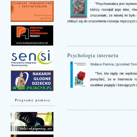
"Psychoanaliza jest wytwor
którzy rozwijali jego idee, r
zrozumiałe, że łatwiej im był
zbliżyć się do zrozumienia rozwoju mężczyzn 
Psychologia internetu
Wallace Patricia, (przekład T
"Ten, kto nigdy nie wędrow
pomyśleć, że w Internecie r
osobliwe poglądy i kierujących 
Programy pomocy