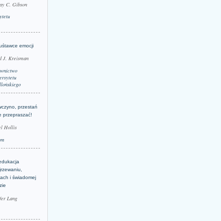
ay C. Gibson
ytetu
uśtawce emocji
d J. Kreisman
wnictwo
rsytetu
llońskiego
wczyno, przestań
e przepraszać!
l Hollis
um
edukacja
jrzewaniu,
jach i świadomej
zie
fer Lang