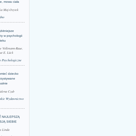
je, mowa ciała
ka Maj-Osytek
dno
bitniejsze
ty w psychologii
ieku
le Volkmann-Raue,
ut E. Lück
 Psychologiczne
umieć dziecko
rzystywane
ualnie
alena Czub
skie Wydawnictwo
Ź NAJLEPSZĄ
SJĄ SIEBIE
s Linda