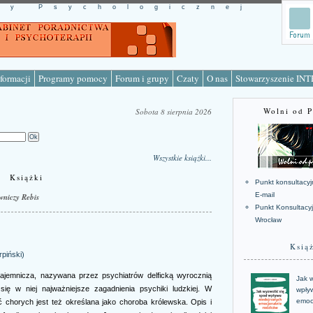
cy Psychologicznej
formacji
Programy pomocy
Forum i grupy
Czaty
O nas
Stowarzyszenie IN
Wolni od 
Sobota 8 sierpnia 2026
Wszystkie książki...
Książki
Punkt konsultacyj
E-mail
niczy Rebis
Punkt Konsultacy
Wrocław
Ksią
rpiński)
 tajemnicza, nazywana przez psychiatrów delficką wyrocznią
Jak w
 się w niej najważniejsze zagadnienia psychiki ludzkiej. W
wpływ
emoc
chorych jest też określana jako choroba królewska. Opis i