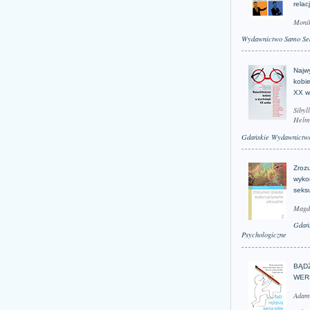
relac
Moni
Wydawnictwo Samo Se
Najwy
kobie
XX w
Sibyl
Helm
Gdańskie Wydawnictwo
Zroz
wyko
seks
Magd
Gdań
Psychologiczne
BĄD
WER
Adam