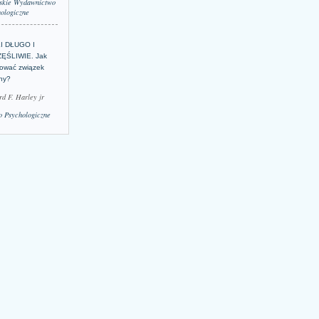
skie Wydawnictwo
ologiczne
LI DŁUGO I
ĘŚLIWIE. Jak
ować związek
lny?
rd F. Harley jr
 Psychologiczne