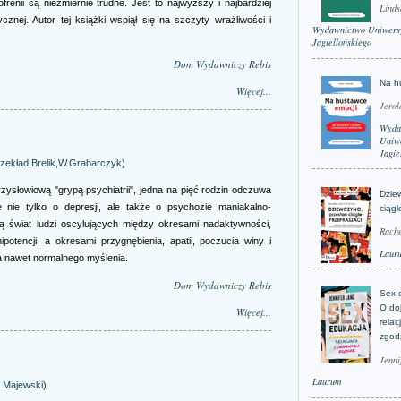
ofrenii są niezmiernie trudne. Jest to najwyższy i najbardziej
Linds
znej. Autor tej książki wspiął się na szczyty wrażliwości i
Wydawnictwo Uniwers
Jagiellońskiego
Dom Wydawniczy Rebis
Na h
Więcej...
Jerol
Wyda
Uniwe
Jagie
przekład Brelik,W.Grabarczyk)
zysłowiową "grypą psychiatrii", jedna na pięć rodzin odczuwa
Dzie
je nie tylko o depresji, ale także o psychozie maniakalno-
ciągl
ają świat ludzi oscylujących między okresami nadaktywności,
Rache
otencji, a okresami przygnębienia, apatii, poczucia winy i
Laur
a nawet normalnego myślenia.
Dom Wydawniczy Rebis
Sex 
O do
Więcej...
relac
zgod
Jenni
Laurum
 Majewski)