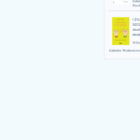
Gdań
Psych
I ŻY
SZCZ
zbud
idea
Willa
Gdańskie Wydawnictwo