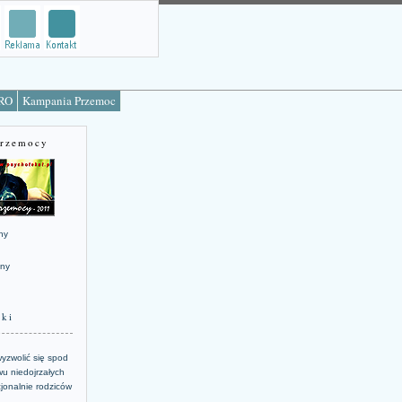
TRO
Kampania Przemoc
Przemocy
ny
jny
żki
yzwolić się spod
u niedojrzałych
jonalnie rodziców