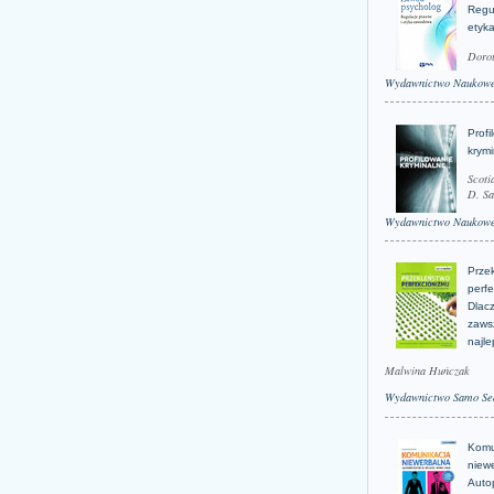
Regu
etyk
Doro
Wydawnictwo Naukow
Profi
krym
Scoti
D. Sa
Wydawnictwo Naukow
Prze
perfe
Dlacz
zaws
najle
Malwina Huńczak
Wydawnictwo Samo Se
Komu
niew
Auto