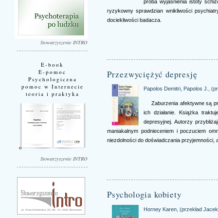
próba wyjaśnienia istoty schiz
ryzykowny sprawdzian wnikliwości psychiatryc
dociekliwości badacza.
Stowarzyszenie INTRO
E-book
E-pomoc
Przezwyciężyć depresję
Psychologiczna
pomoc w Internecie
Papolos Demitri, Papolos J., (
teoria i praktyka
Zaburzenia afektywne są pr
ich działanie. Książka traktu
depresyjnej. Autorzy przybliż
maniakalnym podnieceniem i poczuciem omnip
niezdolności do doświadczania przyjemności, 
Stowarzyszenie INTRO
Psychologia kobiety
Horney Karen, (przekład Jacek