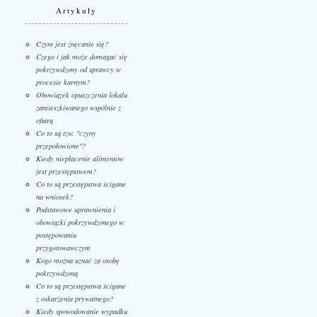
Artykuły
Czym jest znęcanie się?
Czego i jak może domagać się
pokrzywdzony od sprawcy w
procesie karnym?
Obowiązek opuszczenia lokalu
zamieszkiwanego wspólnie z
ofiarą
Co to są tzw. "czyny
przepołowione"?
Kiedy niepłacenie alimentów
jest przestępstwem?
Co to są przestępstwa ścigane
na wniosek?
Podstawowe uprawnienia i
obowiązki pokrzywdzonego w
postępowaniu
przygotowawczym
Kogo można uznać za osobę
pokrzywdzoną
Co to są przestępstwa ścigane
z oskarżenia prywatnego?
Kiedy spowodowanie wypadku