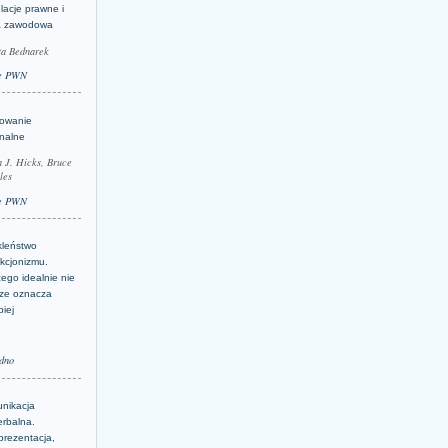
lacje prawne i
a zawodowa
ta Bednarek
e PWN
lowanie
inalne
a J. Hicks, Bruce
les
e PWN
kleństwo
kcjonizmu.
ego idealnie nie
ze oznacza
piej
dno
nikacja
erbalna.
prezentacja,