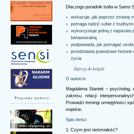
Dlaczego poradnik trafia w Samo 
wskazuje, jak poprzez zmianę 
pomaga radzić sobie z trudnym
wykorzystuje jedną z najskutec
behawioralną
podpowiada, jak pomagać osobom
przedstawia prawdziwe historie o
życia
Zajrzyj do książki
O autorce:
Magdalena Staniek – psycholog, cz
zakresu relacji interpersonalny
Programy pomocy
Prowadzi treningi umiejętności sp
miękkie.
Spis treści
1. Czym jest nieśmiałość?