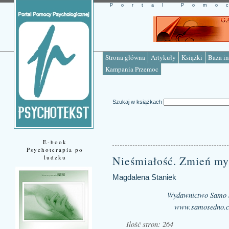
Portal Pomo
Strona główna
Artykuły
Książki
Baza in
Kampania Przemoc
Szukaj w książkach
E-book
Psychoterapia po
ludzku
Nieśmiałość. Zmień myś
Magdalena Staniek
Wydawnictwo Samo 
www.samosedno.c
Ilość stron: 264