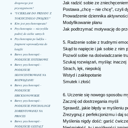
Jak radzić sobie ze zniechęcenie
drogowego jest
przestępstwem?
Postawa „chcę – nie chcę”, czyli
"UCIEKŁAM DO PRZODU Z
Prowadzenie dziennika aktywnośc
TOKSYCZNEGO ZWIĄZKU"
Modyfikowanie planu
Kim jest psychoterapeuta?
Psychoterapia — niezwykła
Jak podtrzymać motywację do prz
podróż do siebie samych
Psychoterapia po ludzku –
5. Radzenie sobie z trudnymi emo
fragment wprowadzenia do
Skąd to napięcie i jak sobie z nim 
książki
Barwy psychoterapii -
Pozwól sobie na doświadczanie tr
PODEJŚCIE SYSTEMOWE
Szukaj rozwiązań, myśląc inaczej
Barwy psychoterapii -
Strach, lęk, niepokój
PODEJŚCIE
Wstyd i zakłopotanie
SKONCENTROWANE NA
ROZWIĄZANIU
Smutek i złość
Barwy psychoterapii -
PODEJŚCIE
6. Uczenie się nowego sposobu m
ERICKSONOWSKIE
Barwy psychoterapii -
Zacznij od dostrzegania myśli
PODEJŚCIE PSYCHOLOGII
Sprawdź, jakie błędy w myśleniu po
ZORIENTOWANEJ NA
Zrezygnuj z perfekcjonizmu i daj 
PROCES
Myślenia nigdy dość: garść ćwic
Barwy psychoterapii -
PODEJŚCIE GESTALT
Nieśmiałość, ty i możliwości zmia