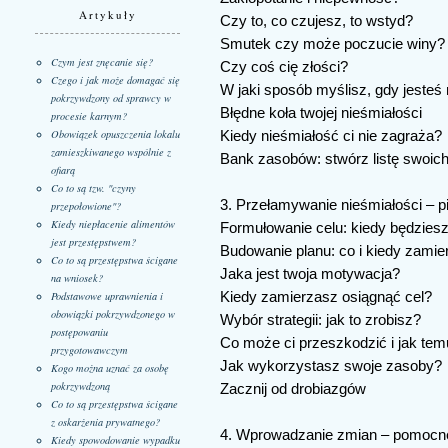
Artykuły
Czy to, co czujesz, to wstyd?
Smutek czy może poczucie winy?
Czym jest znęcanie się?
Czy coś cię złości?
Czego i jak może domagać się
W jaki sposób myślisz, gdy jesteś
pokrzywdzony od sprawcy w
Błędne koła twojej nieśmiałości
procesie karnym?
Obowiązek opuszczenia lokalu
Kiedy nieśmiałość ci nie zagraża?
zamieszkiwanego wspólnie z
Bank zasobów: stwórz listę swoic
ofiarą
Co to są tzw. "czyny
3. Przełamywanie nieśmiałości – p
przepołowione"?
Kiedy niepłacenie alimentów
Formułowanie celu: kiedy będziesz 
jest przestępstwem?
Budowanie planu: co i kiedy zamie
Co to są przestępstwa ścigane
Jaka jest twoja motywacja?
na wniosek?
Kiedy zamierzasz osiągnąć cel?
Podstawowe uprawnienia i
obowiązki pokrzywdzonego w
Wybór strategii: jak to zrobisz?
postępowaniu
Co może ci przeszkodzić i jak tem
przygotowawczym
Jak wykorzystasz swoje zasoby?
Kogo można uznać za osobę
pokrzywdzoną
Zacznij od drobiazgów
Co to są przestępstwa ścigane
z oskarżenia prywatnego?
4. Wprowadzanie zmian – pomocne
Kiedy spowodowanie wypadku