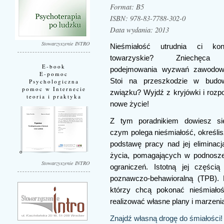
Format: B5
ISBN: 978-83-7788-302-0
Data wydania: 2013
Stowarzyszenie INTRO
Nieśmiałość utrudnia ci kon
towarzyskie? Zniechęc
E-book
podejmowania wyzwań zawodow
E-pomoc
Stoi na przeszkodzie w budo
Psychologiczna
pomoc w Internecie
związku? Wyjdź z kryjówki i rozpo
teoria i praktyka
nowe życie!
Z tym poradnikiem dowiesz s
czym polega nieśmiałość, określis
podstawę pracy nad jej eliminacj
życia, pomagających w podnosze
Stowarzyszenie INTRO
ograniczeń. Istotną jej części
poznawczo-behawioralną (TPB). 
którzy chcą pokonać nieśmiałoś
realizować własne plany i marzeni
Znajdź własną drogę do śmiałości!