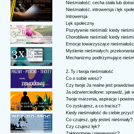
Nieśmiałość: cecha stała lub dośw
Nieśmiałość, introwersja i lęk spo
Introwersja
Lęk społeczny
Pozytywnie nieśmiali: kiedy nieśm
Chorobliwie nieśmiali: kiedy nieś
Emocje towarzyszące nieśmiałośc
Myślenie nieśmiałych: przekonania
Mechanizmy podtrzymujące nieśmi
2. Ty i twoja nieśmiałość
Co o sobie wiesz?
Czy twoje Ja realne jest prawdziw
Ja odzwierciedlone: sprawdź, jak w
Twoje marzenia, aspiracje i powinn
Co zyskujesz, a co tracisz?
Kiedy nieśmiałość do ciebie przyc
Co czujesz, gdy jesteś nieśmiały?
Czy czujesz lęk?
Zakłopotanie i niepewność?