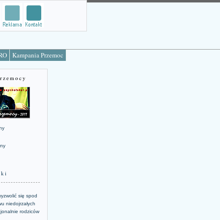
TRO
Kampania Przemoc
Przemocy
ny
jny
żki
yzwolić się spod
u niedojrzałych
jonalnie rodziców