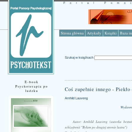
Portal Pomo
Strona główna
Artykuły
Książki
Baza in
Szukaj w książkach
E-book
Psychoterapia po
Coś zupełnie innego - Piekło
ludzku
Arnhild Lauveng
Wydawni
Autor: Arnhild Lauveng (autorka bestsel
schizofrenii "Byłam po drugiej stronie lustra")