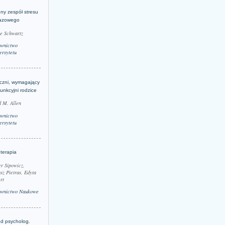
ny zespół stresu
azowego
le Schwartz
wnictwo
rsytetu
yczni, wymagający
funkcyjni rodzice
 M. Allen
wnictwo
rsytetu
terapia
r Sipowicz,
sz Pietras, Edyta
rt
wnictwo Naukowe
d psycholog.