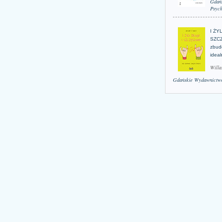
Gdań
Psych
I ŻY
SZCZ
zbud
idea
Willa
Gdańskie Wydawnictwo