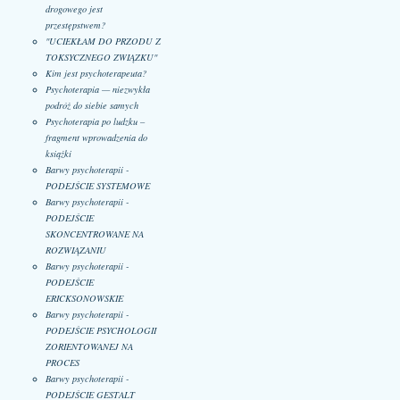
drogowego jest
przestępstwem?
"UCIEKŁAM DO PRZODU Z
TOKSYCZNEGO ZWIĄZKU"
Kim jest psychoterapeuta?
Psychoterapia — niezwykła
podróż do siebie samych
Psychoterapia po ludzku –
fragment wprowadzenia do
książki
Barwy psychoterapii -
PODEJŚCIE SYSTEMOWE
Barwy psychoterapii -
PODEJŚCIE
SKONCENTROWANE NA
ROZWIĄZANIU
Barwy psychoterapii -
PODEJŚCIE
ERICKSONOWSKIE
Barwy psychoterapii -
PODEJŚCIE PSYCHOLOGII
ZORIENTOWANEJ NA
PROCES
Barwy psychoterapii -
PODEJŚCIE GESTALT