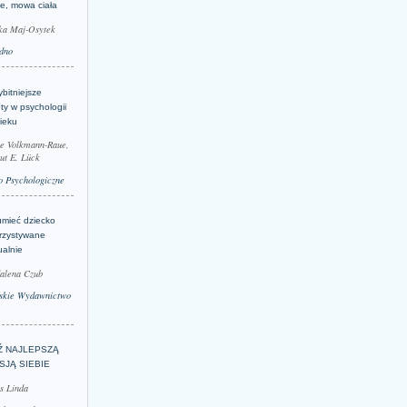
je, mowa ciała
ka Maj-Osytek
dno
bitniejsze
ty w psychologii
ieku
le Volkmann-Raue,
ut E. Lück
 Psychologiczne
umieć dziecko
rzystywane
ualnie
alena Czub
skie Wydawnictwo
Ź NAJLEPSZĄ
SJĄ SIEBIE
s Linda