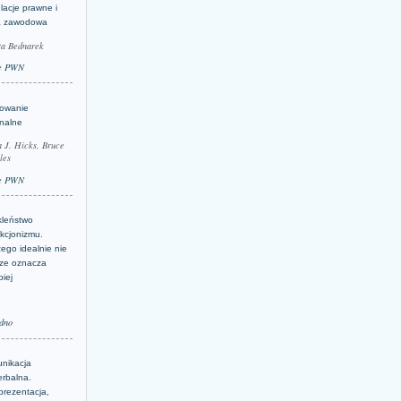
lacje prawne i
a zawodowa
ta Bednarek
e PWN
lowanie
inalne
a J. Hicks, Bruce
les
e PWN
kleństwo
kcjonizmu.
ego idealnie nie
ze oznacza
piej
dno
nikacja
erbalna.
prezentacja,