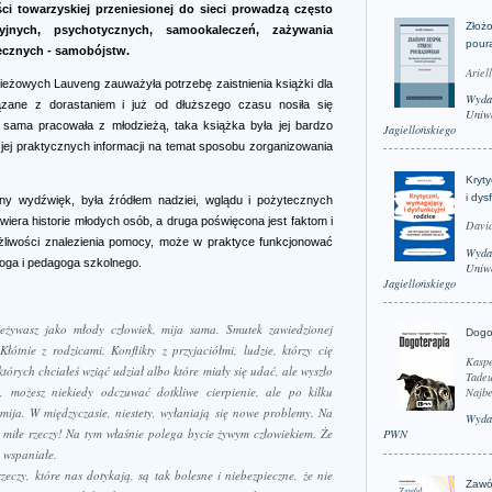
 towarzyskiej przeniesionej do sieci prowadzą często
Złożo
jnych, psychotycznych, samookaleczeń, zażywania
pour
ecznych - samobójstw.
Ariel
eżowych Lauveng zauważyła potrzebę zaistnienia książki dla
Wyda
ązane z dorastaniem i już od dłuższego czasu nosiła się
Uniwe
y sama pracowała z młodzieżą, taka książka była jej bardzo
Jagiellońskiego
 jej praktycznych informacji na temat sposobu zorganizowania
Kryt
i dys
ny wydźwięk, była źródłem nadziei, wglądu i pożytecznych
awiera historie młodych osób, a druga poświęcona jest faktom i
David
ożliwości znalezienia pomocy, może w praktyce funkcjonować
Wyda
oga i pedagoga szkolnego.
Uniwe
Jagiellońskiego
eżywasz jako młody człowiek, mija sama. Smutek zawiedzionej
Dogo
Kłótnie z rodzicami. Konflikty z przyjaciółmi, ludzie, którzy cię
Kaspe
tórych chciałeś wziąć udział albo które miały się udać, ale wyszło
Tadeu
je, możesz niekiedy odczuwać dotkliwe cierpienie, ale po kilku
Najbe
mija. W międzyczasie, niestety, wyłaniają się nowe problemy. Na
Wyda
ż miłe rzeczy! Na tym właśnie polega bycie żywym człowiekiem. Że
PWN
 wspaniałe.
eczy, które nas dotykają, są tak bolesne i niebezpieczne, że nie
Zawó