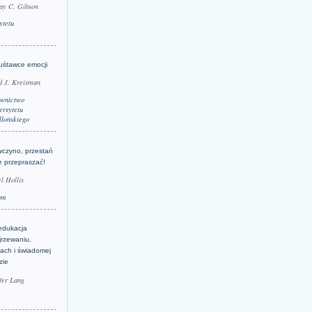
ay C. Gibson
ytetu
uśtawce emocji
d J. Kreisman
wnictwo
rsytetu
llońskiego
wczyno, przestań
e przepraszać!
l Hollis
um
edukacja
jrzewaniu,
jach i świadomej
zie
fer Lang