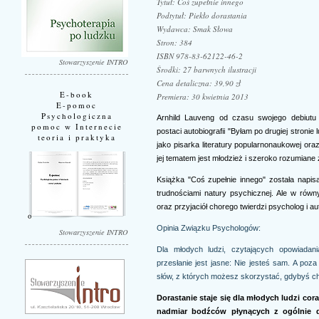
Tytuł: Coś zupełnie innego
Podtytuł: Piekło dorastania
Wydawca: Smak Słowa
Stron: 384
ISBN 978-83-62122-46-2
Stowarzyszenie INTRO
Środki: 27 barwnych ilustracji
Cena detaliczna: 39,90 zł
E-book
Premiera: 30 kwietnia 2013
E-pomoc
Psychologiczna
Arnhild Lauveng od czasu swojego debiut
pomoc w Internecie
postaci autobiografii "Byłam po drugiej stronie 
teoria i praktyka
jako pisarka literatury popularnonaukowej ora
jej tematem jest młodzież i szeroko rozumiane
Książka "Coś zupełnie innego" została napi
trudnościami natury psychicznej. Ale w rów
oraz przyjaciół chorego twierdzi psycholog i au
Opinia Związku Psychologów:
Stowarzyszenie INTRO
Dla młodych ludzi, czytających opowiadan
przesłanie jest jasne: Nie jesteś sam. A po
słów, z których możesz skorzystać, gdybyś ch
Dorastanie staje się dla młodych ludzi cor
nadmiar bodźców płynących z ogólnie 