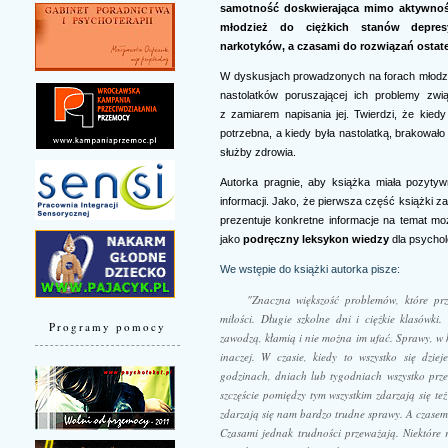
samotność doskwierająca mimo aktywności
młodzież do ciężkich stanów depresy
narkotyków, a czasami do rozwiązań ostat
W dyskusjach prowadzonych na forach młodzi
nastolatków poruszającej ich problemy zwi
z zamiarem napisania jej. Twierdzi, że kied
potrzebna, a kiedy była nastolatką, brakowało
służby zdrowia.
Autorka pragnie, aby książka miała pozytyw
informacji. Jako, że pierwsza część książki z
prezentuje konkretne informacje na temat m
jako
podręczny leksykon wiedzy
dla psychol
We wstępie do książki autorka pisze:
"Znaczna większość problemów, które prz
miłości. Długie szkolne dni i ciężkie klasówki. 
Programy pomocy
zawodzą, kłamią i nie można im ufać. Sprawy, w k
inaczej. W czasie, kiedy to wszystko się dzie
godzinach, dniach lub tygodniach wszystko prze
szczęście pomiędzy tym wszystkim zdarzają się te
zdarzają się nam bardzo trudne sprawy. A czasem
Czasami jednak trudności przeważają. Niektóre rz