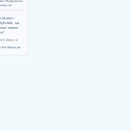
skie Wydawnictwo
ologiczne
LI DŁUGO I
ĘŚLIWIE. Jak
ować związek
lny?
rd F. Harley jr
 Psychologiczne