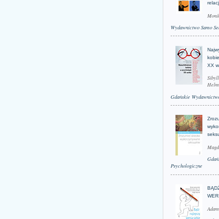
relac
Moni
Wydawnictwo Samo Se
Najwy
kobie
XX w
Sibyl
Helm
Gdańskie Wydawnictwo
Zroz
wyko
seks
Magd
Gdań
Psychologiczne
BĄD
WER
Adam