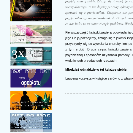
przejdą same z siebie. Zdarza się również, że na
wiemy dlaczego, że nie dajemy już rady wykonywa
spotykać się z przyjaciółmi. Cierpienie nie 
przyjaciółmi czy innymi osobami, do których masz
co nas boli i to też stanowi część problemu. Wt
Pierwsza część książki zawiera opowiadania o
jego lub ją poznajemy, zmaga się z jakimiś kło
przyczyniły się do wywołania choroby, inni po
z tym zrobić. Druga część książki zawiera
psychicznej i sposobów uzyskania pomocy, i
wielu innych przydatnych rzeczach.
Młodzież odnajdzie w tej książce siebie.
Lauveng korzysta w książce zarówno z własnyc