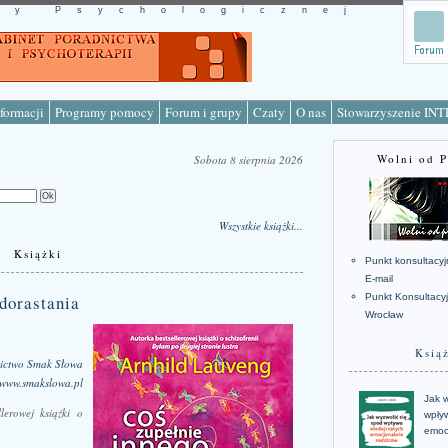
cy Psychologicznej
formacji
Programy pomocy
Forum i grupy
Czaty
O nas
Stowarzyszenie IN
Wolni od 
Sobota 8 sierpnia 2026
Wszystkie książki...
Książki
Punkt konsultacyj
E-mail
 dorastania
Punkt Konsultacy
Wrocław
Ksią
ctwo Smak Słowa
www.smakslowa.pl
Jak w
lerowej książki o
wpływ
emoc