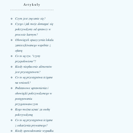
Artykuły
Czym jest znęcanie się?
Czego i jak może domagać się
pokrzywdzony od sprawcy w
procesie karnym?
Obowiązek opuszczenia lokalu
zamieszkiwanego wspólnie z
ofiarą
Co to są tzw. "czyny
przepołowione"?
Kiedy niepłacenie alimentów
jest przestępstwem?
Co to są przestępstwa ścigane
na wniosek?
Podstawowe uprawnienia i
obowiązki pokrzywdzonego w
postępowaniu
przygotowawczym
Kogo można uznać za osobę
pokrzywdzoną
Co to są przestępstwa ścigane
z oskarżenia prywatnego?
Kiedy spowodowanie wypadku