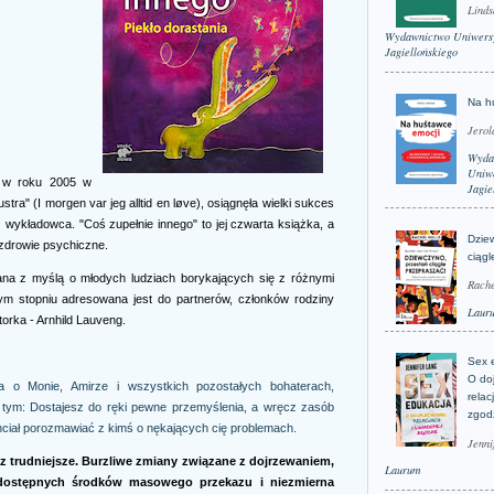
Linds
Wydawnictwo Uniwers
Jagiellońskiego
Na h
Jerol
Wyda
Uniwe
u w roku 2005 w
Jagie
lustra" (I morgen var jeg alltid en løve), osiągnęła wielki sukces
z wykładowca. "Coś zupełnie innego" to jej czwarta książka, a
Dzie
 zdrowie psychiczne.
ciągl
sana z myślą o młodych ludziach borykających się z różnymi
Rache
nym stopniu adresowana jest do partnerów, członków rodziny
Laur
torka - Arnhild Lauveng.
Sex 
O do
ia o Monie, Amirze i wszystkich pozostałych bohaterach,
relac
za tym: Dostajesz do ręki pewne przemyślenia, a wręcz zasób
zgod
ciał porozmawiać z kimś o nękających cię problemach.
Jenni
az trudniejsze. Burzliwe zmiany związane z dojrzewaniem,
Laurum
dostępnych środków masowego przekazu i niezmierna