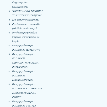
drogowego jest
przestępstwem?
"UCIEKŁAM DO PRZODU Z
TOKSYCZNEGO ZWIĄZKU"
Kim jest psychoterapeuta?
Psychoterapia — niezwykła
podróż do siebie samych
Psychoterapia po ludzku –
fragment wprowadzenia do
książki
Barwy psychoterapii -
PODEJŚCIE SYSTEMOWE
Barwy psychoterapii -
PODEJŚCIE
SKONCENTROWANE NA
ROZWIĄZANIU
Barwy psychoterapii -
PODEJŚCIE
ERICKSONOWSKIE
Barwy psychoterapii -
PODEJŚCIE PSYCHOLOGII
ZORIENTOWANEJ NA
PROCES
Barwy psychoterapii -
PODEJŚCIE GESTALT