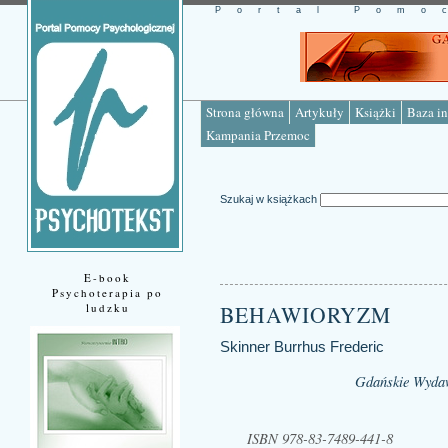
Portal Pomo
Strona główna
Artykuły
Książki
Baza in
Kampania Przemoc
Szukaj w książkach
E-book
Psychoterapia po
ludzku
BEHAWIORYZM
Skinner Burrhus Frederic
Gdańskie Wydaw
ISBN 978-83-7489-441-8