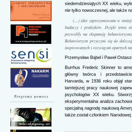
siedemdziesiątych XX wieku, wyła
nie tylko nowoczesnej, ale także n
(…) idee zaprezentowane w niniejsz
badaczy i praktyków. Dzięki temu n
pozwoliły na ekspansję behawioryzmu
Behawioryzm przyczyni się do dalszeg
inspirowanych i rozwiązań opartych na
Przemysław Bąbel i Paweł Ostasz
Burrhus Frederic Skinner to am
główny twórca i przedstawici
Harvarda, w 1936 roku objął sta
tamtejszej pracy naukowej zapew
psychologów XX wieku. Stworz
Programy pomocy
eksperymentalna analiza zachowan
specjalną nagrodę naukową Amer
także został członkiem Narodowej