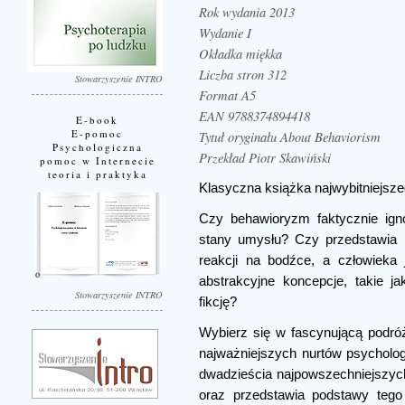
Rok wydania 2013
Wydanie I
Okładka miękka
Liczba stron 312
Stowarzyszenie INTRO
Format A5
EAN 9788374894418
E-book
E-pomoc
Tytuł oryginału About Behaviorism
Psychologiczna
Przekład Piotr Skawiński
pomoc w Internecie
teoria i praktyka
Klasyczna książka najwybitniejsz
Czy behawioryzm faktycznie ign
stany umysłu? Czy przedstawia 
reakcji na bodźce, a człowieka
abstrakcyjne koncepcje, takie j
Stowarzyszenie INTRO
fikcję?
Wybierz się w fascynującą podróż
najważniejszych nurtów psychologi
dwadzieścia najpowszechniejszych
oraz przedstawia podstawy tego