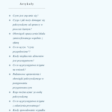
Artykuły
Czym jest znęcanie się?
Czego i jak może domagać się
pokrzywdzony od sprawcy w
procesie karnym?
Obowiązek opuszczenia lokalu
zamieszkiwanego wspólnie z
ofiarą
Co to są tzw. "czyny
przepołowione"?
Kiedy niepłacenie alimentów
jest przestępstwem?
Co to są przestępstwa ścigane
na wniosek?
Podstawowe uprawnienia i
obowiązki pokrzywdzonego w
postępowaniu
przygotowawczym
Kogo można uznać za osobę
pokrzywdzoną
Co to są przestępstwa ścigane
z oskarżenia prywatnego?
Kiedy spowodowanie wypadku