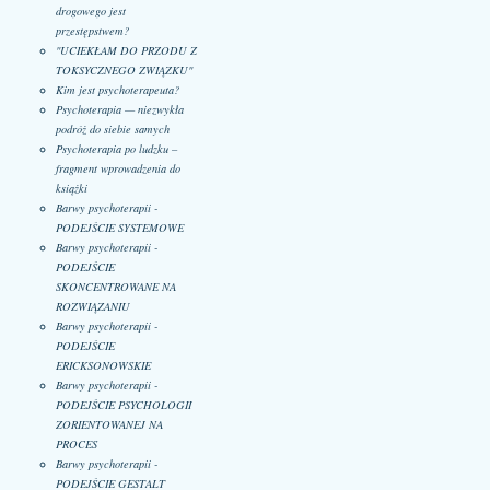
drogowego jest
przestępstwem?
"UCIEKŁAM DO PRZODU Z
TOKSYCZNEGO ZWIĄZKU"
Kim jest psychoterapeuta?
Psychoterapia — niezwykła
podróż do siebie samych
Psychoterapia po ludzku –
fragment wprowadzenia do
książki
Barwy psychoterapii -
PODEJŚCIE SYSTEMOWE
Barwy psychoterapii -
PODEJŚCIE
SKONCENTROWANE NA
ROZWIĄZANIU
Barwy psychoterapii -
PODEJŚCIE
ERICKSONOWSKIE
Barwy psychoterapii -
PODEJŚCIE PSYCHOLOGII
ZORIENTOWANEJ NA
PROCES
Barwy psychoterapii -
PODEJŚCIE GESTALT