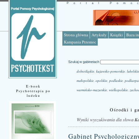
Portal Pomo
Strona główna
Artykuły
Książki
Baza in
Kampania Przemoc
Szukaj w gabinetach
dolnośląskie
,
kujawsko-pomorskie
,
lubelski
małopolskie
,
opolskie
,
podlaskie
,
podkarpa
E-book
warmińsko-mazurskie
,
wielkopolskie
,
zacho
Psychoterapia po
ludzku
Ośrodki i ga
Wyniki wyszukiwania dla słowa
K
Gabinet Psychologiczn