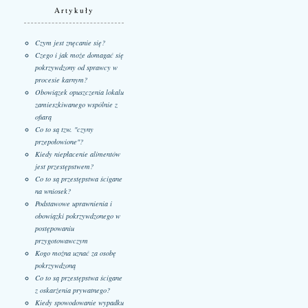
Artykuły
Czym jest znęcanie się?
Czego i jak może domagać się
pokrzywdzony od sprawcy w
procesie karnym?
Obowiązek opuszczenia lokalu
zamieszkiwanego wspólnie z
ofiarą
Co to są tzw. "czyny
przepołowione"?
Kiedy niepłacenie alimentów
jest przestępstwem?
Co to są przestępstwa ścigane
na wniosek?
Podstawowe uprawnienia i
obowiązki pokrzywdzonego w
postępowaniu
przygotowawczym
Kogo można uznać za osobę
pokrzywdzoną
Co to są przestępstwa ścigane
z oskarżenia prywatnego?
Kiedy spowodowanie wypadku