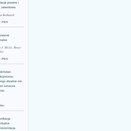
lacje prawne i
a zawodowa
ta Bednarek
e PWN
lowanie
inalne
a J. Hicks, Bruce
les
e PWN
kleństwo
kcjonizmu.
ego idealnie nie
ze oznacza
piej
dno
nikacja
erbalna.
prezentacja,