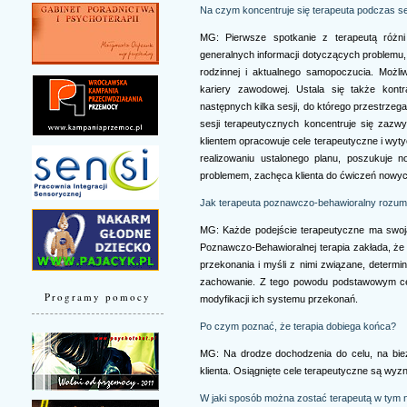
Na czym koncentruje się terapeuta podczas se
MG: Pierwsze spotkanie z terapeutą różn
generalnych informacji dotyczących problemu, z
rodzinnej i aktualnego samopoczucia. Możli
kariery zawodowej. Ustala się także kont
następnych kilka sesji, do którego przestrzeg
sesji terapeutycznych koncentruje się zazwyc
klientem opracowuje cele terapeutyczne i wyt
realizowaniu ustalonego planu, poszukuje 
problemem, zachęca klienta do ćwiczeń nowych
Jak terapeuta poznawczo-behawioralny rozum
MG: Każde podejście terapeutyczne ma swoj
Poznawczo-Behawioralnej terapia zakłada, że 
przekonania i myśli z nimi związane, determi
zachowanie. Z tego powodu podstawowym celem
Programy pomocy
modyfikacji ich systemu przekonań.
Po czym poznać, że terapia dobiega końca?
MG: Na drodze dochodzenia do celu, na bi
klienta. Osiągnięte cele terapeutyczne są wyzn
W jaki sposób można zostać terapeutą w tym 