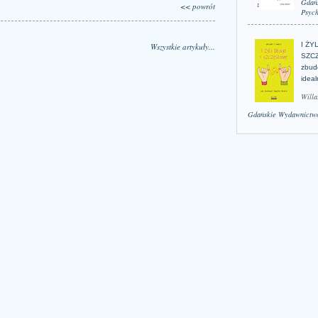
Gdań
<< powrót
Psych
I ŻY
Wszystkie artykuły...
SZCZ
zbud
idea
Willa
Gdańskie Wydawnictwo