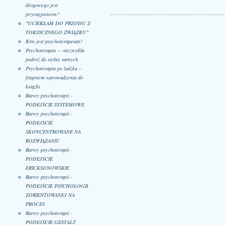
drogowego jest
przestępstwem?
"UCIEKŁAM DO PRZODU Z
TOKSYCZNEGO ZWIĄZKU"
Kim jest psychoterapeuta?
Psychoterapia — niezwykła
podróż do siebie samych
Psychoterapia po ludzku –
fragment wprowadzenia do
książki
Barwy psychoterapii -
PODEJŚCIE SYSTEMOWE
Barwy psychoterapii -
PODEJŚCIE
SKONCENTROWANE NA
ROZWIĄZANIU
Barwy psychoterapii -
PODEJŚCIE
ERICKSONOWSKIE
Barwy psychoterapii -
PODEJŚCIE PSYCHOLOGII
ZORIENTOWANEJ NA
PROCES
Barwy psychoterapii -
PODEJŚCIE GESTALT