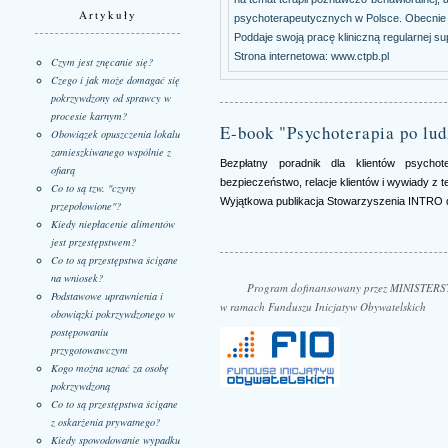
Artykuły
psychoterapeutycznych w Polsce. Obecnie w 
Poddaje swoją pracę kliniczną regularnej sup
Strona internetowa: www.ctpb.pl
Czym jest znęcanie się?
Czego i jak może domagać się
pokrzywdzony od sprawcy w
procesie karnym?
E-book "Psychoterapia po lu
Obowiązek opuszczenia lokalu
zamieszkiwanego wspólnie z
Bezpłatny poradnik dla klientów psycho
ofiarą
bezpieczeństwo, relacje klientów i wywiady z t
Co to są tzw. "czyny
Wyjątkowa publikacja Stowarzyszenia INTRO d
przepołowione"?
Kiedy niepłacenie alimentów
jest przestępstwem?
Co to są przestępstwa ścigane
na wniosek?
Program dofinansowany przez MINISTE
Podstawowe uprawnienia i
w ramach Funduszu Inicjatyw Obywatelskich
obowiązki pokrzywdzonego w
postępowaniu
przygotowawczym
Kogo można uznać za osobę
pokrzywdzoną
Co to są przestępstwa ścigane
z oskarżenia prywatnego?
Kiedy spowodowanie wypadku