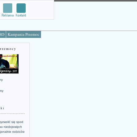
TRO
Kampania Przemoc
Przemocy
ny
jny
żki
yzwolić się spod
u niedojrzałych
jonalnie rodziców