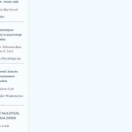
je, mowa ciała
ka Maj-Osytek
dno
bitniejsze
ty w psychologii
ieku
le Volkmann-Raue,
ut E. Lück
 Psychologiczne
umieć dziecko
rzystywane
ualnie
alena Czub
skie Wydawnictwo
Ź NAJLEPSZĄ
SJĄ SIEBIE
s Linda