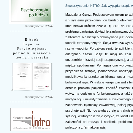
Stowarzyszenie INTRO: Jak wygląda terapia 
Magdalena Gulcz: Podstawowym celem terapii j
ich systemu przekonań, co bardzo efektywn
Stowarzyszenie INTRO
stosunkowo krótkim czasie tj. kilku do kilkud
problemu pacjenta), dokładnie zaplanowanych
z klientem. Na bieżąco dokonywana jest oce
E-book
technik terapeutycznych. Sesja trwa zazwycza
E-pomoc
Psychologiczna
raz w tygodniu. Po zakończeniu terapii klien
pomoc w Internecie
odstępach czasu. Sesje te mają na celu 
teoria i praktyka
uczestnikiem każdej sesji terapeutycznej, a 
między spotkaniami. Pomagają one wprowadz
przyspiesza terapię, jednocześnie obniżaj
modyfikowania przekonań klienta, sesja m
behawioralnego. W trakcie terapii pacjent i t
określić problem pacjenta, znaleźć związek
wpływ na codzienne funkcjonowanie, a także 
Stowarzyszenie INTRO
modyfikacji i uelastycznienia subiektywneg
zachowania tajemnicy zawodowej, pełnej pryw
psychoterapii. Nic, co wydarzy się w trakcie 
sytuacji, w których istnieje ryzyko, że klient 
zależności od rodzaju i nasilenia problem
połączona z farmakoterapią.