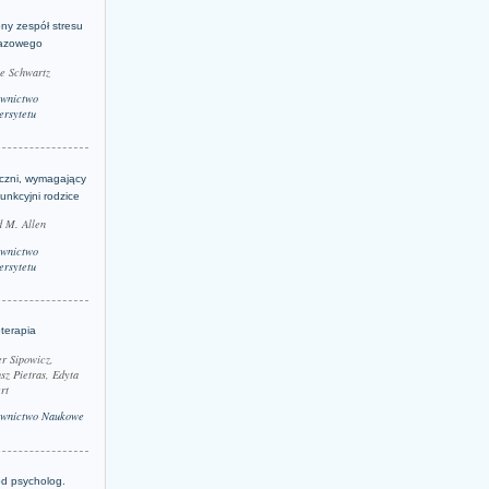
ny zespół stresu
azowego
le Schwartz
wnictwo
rsytetu
yczni, wymagający
funkcyjni rodzice
 M. Allen
wnictwo
rsytetu
terapia
r Sipowicz,
sz Pietras, Edyta
rt
wnictwo Naukowe
d psycholog.