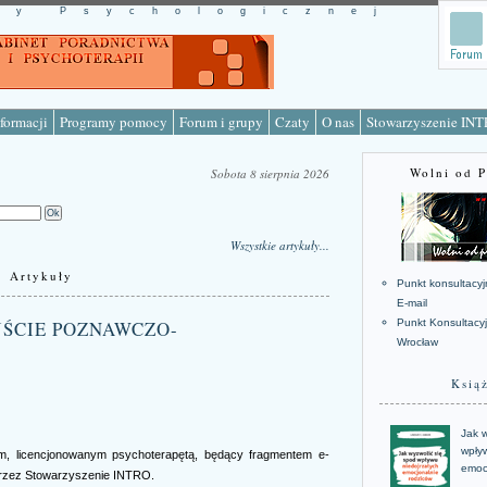
cy Psychologicznej
formacji
Programy pomocy
Forum i grupy
Czaty
O nas
Stowarzyszenie IN
Wolni od 
Sobota 8 sierpnia 2026
Wszystkie artykuły...
Artykuły
Punkt konsultacyj
E-mail
DEJŚCIE POZNAWCZO-
Punkt Konsultacy
Wrocław
Ksią
Jak w
wpływ
m, licencjonowanym psychoterapętą, będący fragmentem e-
emoc
przez Stowarzyszenie INTRO.