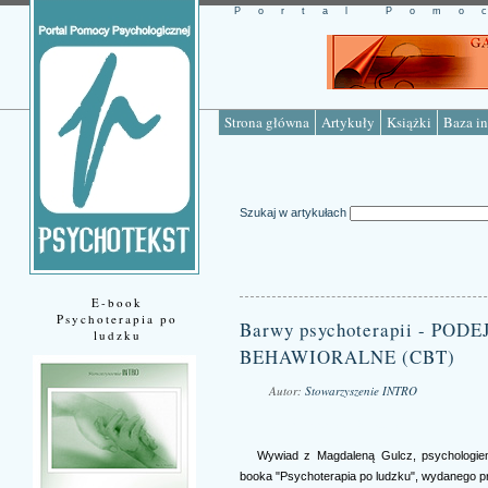
Portal Pomo
Strona główna
Artykuły
Książki
Baza in
Szukaj w artykułach
E-book
Psychoterapia po
Barwy psychoterapii - PO
ludzku
BEHAWIORALNE (CBT)
Autor:
Stowarzyszenie INTRO
Źródło: www.psychotekst.pl
Wywiad z Magdaleną Gulcz, psychologie
booka "Psychoterapia po ludzku", wydanego 