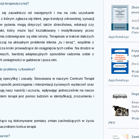
sji terapeutycznej?
Złożo
pour
i się zasadniczo od następnych i ma na celu uzyskanie
 którym zgłasza się klient, jego kondycji zdrowotnej, sytuacji
Ariel
we pytania mogą dotyczyć także dzieciństwa, edukacji czy
Wyda
rakt, który może być kształtowany i modyfikowany przez
Uniwe
ania zobowiązane są obie strony. Terapeuta w trakcie dalszych
Jagiellońskiego
zaj na aktualnym problemie klienta „tu i teraz”, wspólnie z
ycza kroki prowadzące do osiągnięcia tych celów. Na drodze w
Kryt
nowych, bardziej adaptacyjnych sposobów radzenia sobie z
i dys
 umiejętności w gabinecie i poza nim.
David
ie problemy człowieka?
Wyda
Uniwe
ą specyfikę i zasady. Stosowana w naszym Centrum Terapii
Jagiellońskiego
sposób postrzegania i interpretacji życiowych wydarzeń oraz
nują nasz nastrój i uczucia, wpływając jednocześnie na nasze
Dogo
 terapii jest pomoc ludziom w identyfikacji, zrozumieniu i
Kaspe
Tadeu
Najbe
Wyda
eżąco są dokonywane pomiary zmian zachodzących w życiu
PWN
acznikiem końca terapii.
nurcie?
Zawó