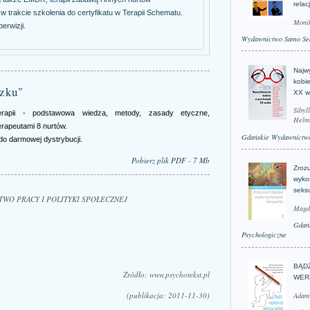
relac
trakcie szkolenia do certyfikatu w Terapii Schematu.
Moni
erwizji.
Wydawnictwo Samo Se
Najwy
kobie
dzku"
XX w
Sibyl
terapii - podstawowa wiedza, metody, zasady etyczne,
Helm
erapeutami 8 nurtów.
Gdańskie Wydawnictwo
o darmowej dystrybucji.
Pobierz plik PDF - 7 Mb
Zroz
wyko
seks
RSTWO PRACY I POLITYKI SPOŁECZNEJ
Magd
Gdań
Psychologiczne
BĄD
Źródło: www.psychotekst.pl
WER
(publikacja: 2011-11-30)
Adam