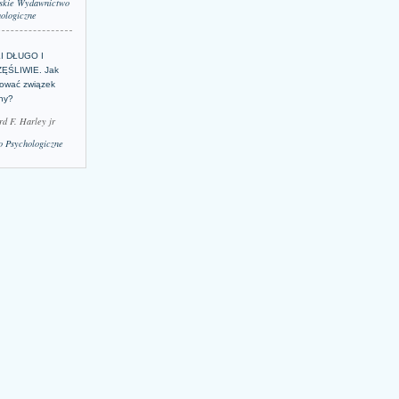
skie Wydawnictwo
ologiczne
LI DŁUGO I
ĘŚLIWIE. Jak
ować związek
lny?
rd F. Harley jr
 Psychologiczne