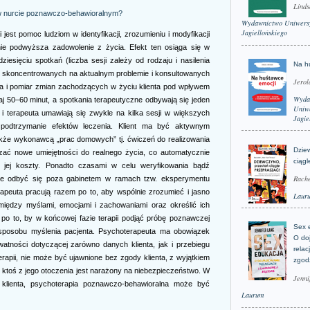
Linds
w nurcie poznawczo-behawioralnym?
Wydawnictwo Uniwers
Jagiellońskiego
est pomoc ludziom w identyfikacji, zrozumieniu i modyfikacji
ie podwyższa zadowolenie z życia. Efekt ten osiąga się w
ziesięciu spotkań (liczba sesji zależy od rodzaju i nasilenia
Na h
, skoncentrowanych na aktualnym problemie i konsultowanych
Jerol
na i pomiar zmian zachodzących w życiu klienta pod wpływem
Wyda
j 50–60 minut, a spotkania terapeutyczne odbywają się jeden
Uniwe
t i terapeuta umawiają się zwykle na kilka sesji w większych
Jagie
podtrzymanie efektów leczenia. Klient ma być aktywnym
także wykonawcą „prac domowych” tj. ćwiczeń do realizowania
Dzie
ać nowe umiejętności do realnego życia, co automatycznie
ciągl
ąc jej koszty. Ponadto czasami w celu weryfikowania bądź
Rache
oże odbyć się poza gabinetem w ramach tzw. eksperymentu
erapeuta pracują razem po to, aby wspólnie zrozumieć i jasno
Laur
 między myślami, emocjami i zachowaniami oraz określić ich
po to, by w końcowej fazie terapii podjąć próbę poznawczej
Sex 
o sposobu myślenia pacjenta. Psychoterapeuta ma obowiązek
O do
atności dotyczącej zarówno danych klienta, jak i przebiegu
relac
terapii, nie może być ujawnione bez zgody klienta, z wyjątkiem
zgod
lub ktoś z jego otoczenia jest narażony na niebezpieczeństwo. W
Jenni
u klienta, psychoterapia poznawczo-behawioralna może być
Laurum