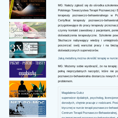
MG: Należy zgłosić się do ośrodka szkoleni
Polskiego Towarzystwa Terapii Poznawczej i Be
terapeuty poznawczo-behawioralnego w Po
Certyfikat terapeuty poznawczo-behawi
przygotowujące do pracy terapeuty przeznacz
czynny kontakt zawodowy z pacjentami, poni
doświadczenia terapeutyczne. Szkolenie pow
Słuchacze nabywający wiedzę i umiejętnośc
poszerzać swój warsztat pracy i na bież
doświadczonych superwizorów.
Jaką metaforą można określić terapię w nurc
MG: Możemy sobie wyobrazić, że na terapię 
pełną nieprzydatnych narzędzi, które nie p
poznawczo-behawioralna dostarcza nowych narz
problemem.
Magdalena Gulcz
superwizor dydaktyk, psycholog, licencjon
dorosłych, chętnie pracuje z rodzicami. Posi
ktycznej w nurcie terapii poznawczo-behawior
Centrum Terapii Poznawczo-Behawioralnej, 
na temat terapii poznawczo-behawioralnej, 