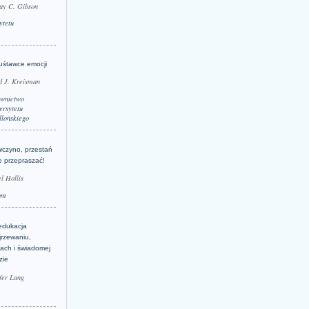
ay C. Gibson
ytetu
uśtawce emocji
d J. Kreisman
wnictwo
rsytetu
llońskiego
wczyno, przestań
e przepraszać!
l Hollis
um
edukacja
jrzewaniu,
jach i świadomej
zie
fer Lang