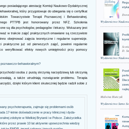
Regu
owego posiadającego atestację Komisji Naukowo-Dydaktycznej
etyk
hawioralnej, który przygotowuje do ubiegania się o certyfikat
Doro
lskim Towarzystwie Terapii Poznawczej i Behawioralnej.
Wydawnictwo Naukow
oralnego PTTPB jest honorowany przez NFZ. Szkolenia
one są dla psychologów, pedagogów i lekarzy. Wskazany jest
eważ w trakcie zajęć praktycznych omawiane są rzeczywiste
Profi
inno obejmować zajęcia teoretyczne i regularne superwizje.
krym
i praktyczne już od pierwszych zajęć, powinni regularnie
Scoti
ąco weryfikować efekty nowych umiejętności przy pomocy
D. Sa
Wydawnictwo Naukow
ie poznawczo-behawioralnym?
Prze
przychodzi osoba z pustą skrzynią narzędziową lub skrzynią
perfe
ozwalają, a także utrudniają rozwiązanie problemu. Terapia
Dlacz
ędzi, dzięki którym klient skuteczniej będzie radził sobie z
zaws
najle
Malwina Huńczak
Wydawnictwo Samo Se
owany psychoterapueta, zajmuje się problemami osób
ada 17-letnie doświadczenie w pracy klinicznej i dyda-
Komu
alnej zdobyte w Wielkiej Brytanii i w Polsce. Założycielka
niew
które przez prawie 10 lat aktywnie upowszechnia wiedzę
Auto
a także EMDR, terapii zabawą i innych nurtów