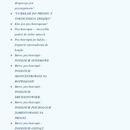
drogowego jest
przestępstwem?
"UCIEKŁAM DO PRZODU Z
TOKSYCZNEGO ZWIĄZKU"
Kim jest psychoterapeuta?
Psychoterapia — niezwykła
podróż do siebie samych
Psychoterapia po ludzku –
fragment wprowadzenia do
książki
Barwy psychoterapii -
PODEJŚCIE SYSTEMOWE
Barwy psychoterapii -
PODEJŚCIE
SKONCENTROWANE NA
ROZWIĄZANIU
Barwy psychoterapii -
PODEJŚCIE
ERICKSONOWSKIE
Barwy psychoterapii -
PODEJŚCIE PSYCHOLOGII
ZORIENTOWANEJ NA
PROCES
Barwy psychoterapii -
PODEJŚCIE GESTALT