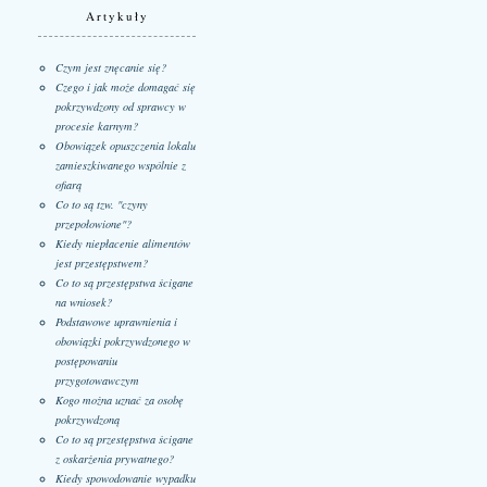
Artykuły
Czym jest znęcanie się?
Czego i jak może domagać się
pokrzywdzony od sprawcy w
procesie karnym?
Obowiązek opuszczenia lokalu
zamieszkiwanego wspólnie z
ofiarą
Co to są tzw. "czyny
przepołowione"?
Kiedy niepłacenie alimentów
jest przestępstwem?
Co to są przestępstwa ścigane
na wniosek?
Podstawowe uprawnienia i
obowiązki pokrzywdzonego w
postępowaniu
przygotowawczym
Kogo można uznać za osobę
pokrzywdzoną
Co to są przestępstwa ścigane
z oskarżenia prywatnego?
Kiedy spowodowanie wypadku