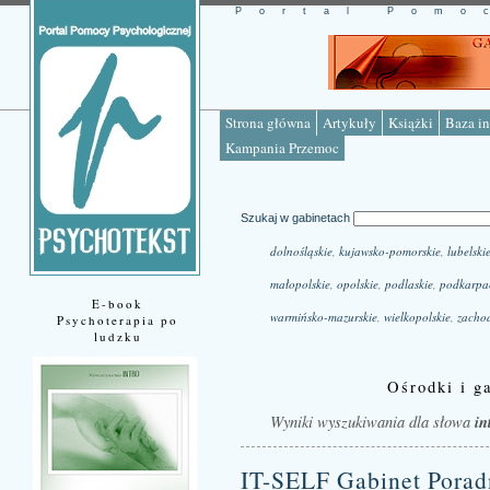
Portal Pomo
Strona główna
Artykuły
Książki
Baza in
Kampania Przemoc
Szukaj w gabinetach
dolnośląskie
,
kujawsko-pomorskie
,
lubelski
małopolskie
,
opolskie
,
podlaskie
,
podkarpa
E-book
warmińsko-mazurskie
,
wielkopolskie
,
zacho
Psychoterapia po
ludzku
Ośrodki i ga
Wyniki wyszukiwania dla słowa
in
IT-SELF Gabinet Poradn