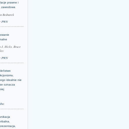
lacje prawne i
a zawodowa
ta Bednarek
e PWN
lowanie
inalne
a J. Hicks, Bruce
les
e PWN
kleństwo
kcjonizmu.
ego idealnie nie
ze oznacza
piej
dno
nikacja
erbalna.
prezentacja,