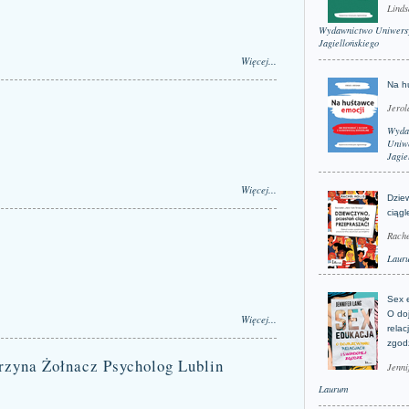
Linds
Wydawnictwo Uniwers
Jagiellońskiego
Więcej...
Na h
Jerol
Wyda
Uniwe
Jagie
Więcej...
Dzie
ciągl
Rache
Laur
Sex 
O do
Więcej...
relac
zgod
rzyna Żołnacz Psycholog Lublin
Jenni
Laurum