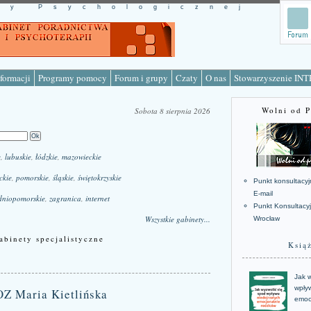
cy Psychologicznej
formacji
Programy pomocy
Forum i grupy
Czaty
O nas
Stowarzyszenie IN
Wolni od 
Sobota 8 sierpnia 2026
e
,
lubuskie
,
łódzkie
,
mazowieckie
ckie
,
pomorskie
,
śląskie
,
świętokrzyskie
Punkt konsultacyj
E-mail
dniopomorskie
,
zagranica
,
internet
Punkt Konsultacy
Wszystkie gabinety...
Wrocław
abinety specjalistyczne
Ksią
Jak w
wpływ
OZ Maria Kietlińska
emoc