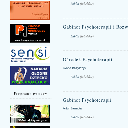
Lublin
(lubelskie)
Gabinet Psychoterapii i Roz
Lublin
(lubelskie)
Ośrodek Psychoterapii
Iwona Bazylczyk
Lublin
(lubelskie)
Programy pomocy
Gabinet Psychoterapii
Artur Jarmuła
Lublin
(lubelskie)