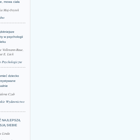
je, mowa ciała
ka Maj-Osytek
dno
bitniejsze
ty w psychologii
ieku
le Volkmann-Raue,
ut E. Lück
 Psychologiczne
umieć dziecko
rzystywane
ualnie
alena Czub
skie Wydawnictwo
Ź NAJLEPSZĄ
SJĄ SIEBIE
s Linda