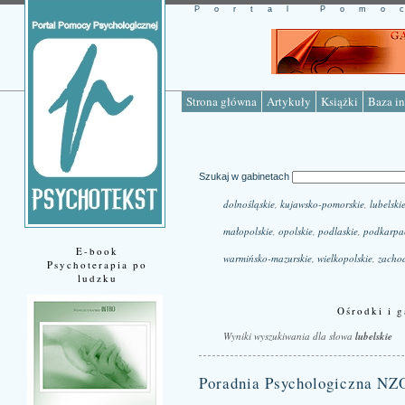
Portal Pomo
Strona główna
Artykuły
Książki
Baza in
Szukaj w gabinetach
dolnośląskie
,
kujawsko-pomorskie
,
lubelski
małopolskie
,
opolskie
,
podlaskie
,
podkarpa
E-book
warmińsko-mazurskie
,
wielkopolskie
,
zacho
Psychoterapia po
ludzku
Ośrodki i g
Wyniki wyszukiwania dla słowa
lubelskie
Poradnia Psychologiczna NZ