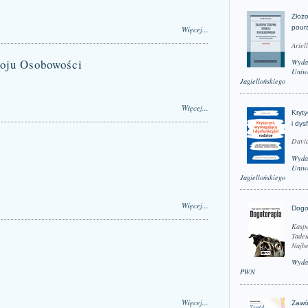
Złożo
pour
Więcej...
Ariel
woju Osobowości
Wyda
Uniwe
Jagiellońskiego
Więcej...
Kryt
i dys
David
Wyda
Uniwe
Jagiellońskiego
Więcej...
Dogo
Kaspe
Tadeu
Najbe
Wyda
PWN
Więcej...
Zawó