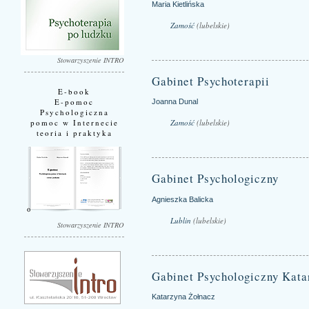
Maria Kietlińska
Zamość
(lubelskie)
Stowarzyszenie INTRO
Gabinet Psychoterapii
E-book
E-pomoc
Joanna Dunal
Psychologiczna
pomoc w Internecie
Zamość
(lubelskie)
teoria i praktyka
Gabinet Psychologiczny
Agnieszka Balicka
Lublin
(lubelskie)
Stowarzyszenie INTRO
Gabinet Psychologiczny Kata
Katarzyna Żołnacz