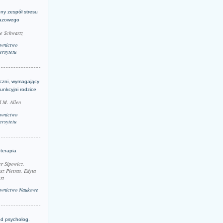
ny zespół stresu
azowego
le Schwartz
wnictwo
rsytetu
yczni, wymagający
funkcyjni rodzice
 M. Allen
wnictwo
rsytetu
terapia
r Sipowicz,
sz Pietras, Edyta
rt
wnictwo Naukowe
d psycholog.