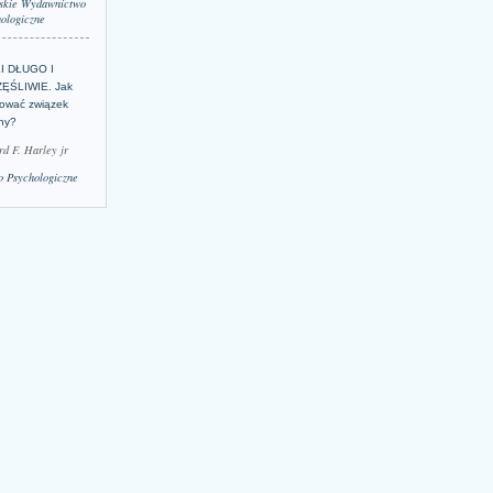
skie Wydawnictwo
ologiczne
LI DŁUGO I
ĘŚLIWIE. Jak
ować związek
lny?
rd F. Harley jr
 Psychologiczne