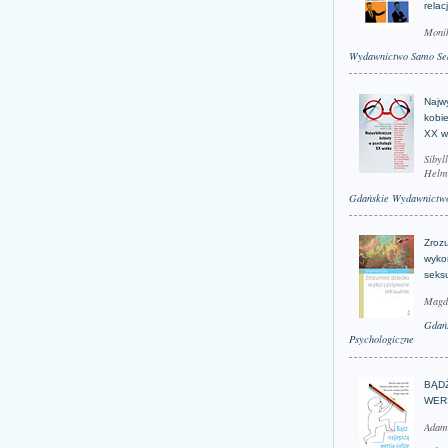
relac
Moni
Wydawnictwo Samo Se
Najwy
kobie
XX w
Sibyl
Helm
Gdańskie Wydawnictwo
Zroz
wyko
seks
Magd
Gdań
Psychologiczne
BĄD
WER
Adam