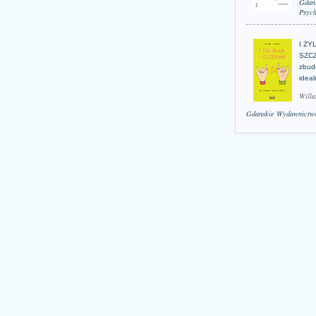
Gdań
Psych
I ŻY
SZCZ
zbud
idea
Willa
Gdańskie Wydawnictwo