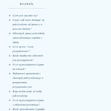
Artykuły
Czym jest znęcanie się?
Czego i jak może domagać się
pokrzywdzony od sprawcy w
procesie karnym?
Obowiązek opuszczenia lokalu
zamieszkiwanego wspólnie z
ofiarą
Co to są tzw. "czyny
przepołowione"?
Kiedy niepłacenie alimentów
jest przestępstwem?
Co to są przestępstwa ścigane
na wniosek?
Podstawowe uprawnienia i
obowiązki pokrzywdzonego w
postępowaniu
przygotowawczym
Kogo można uznać za osobę
pokrzywdzoną
Co to są przestępstwa ścigane
z oskarżenia prywatnego?
Kiedy spowodowanie wypadku