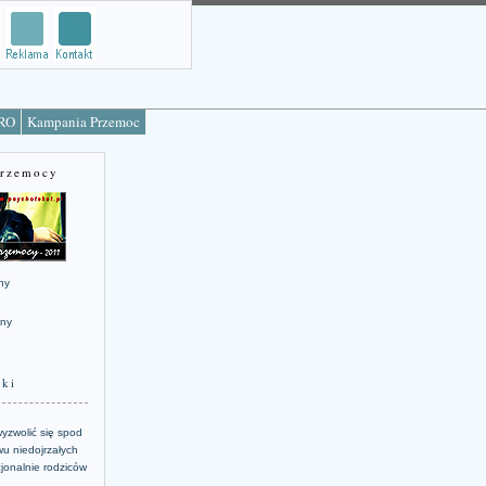
TRO
Kampania Przemoc
Przemocy
ny
jny
żki
yzwolić się spod
u niedojrzałych
jonalnie rodziców