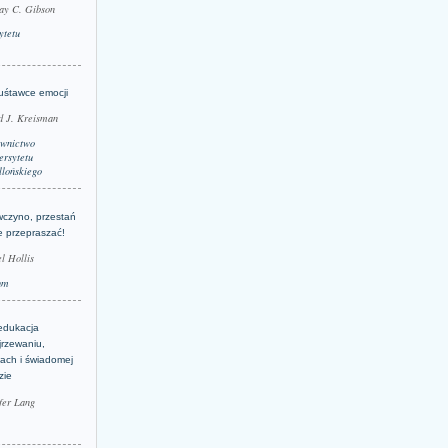
ay C. Gibson
ytetu
uśtawce emocji
d J. Kreisman
wnictwo
rsytetu
llońskiego
wczyno, przestań
e przepraszać!
l Hollis
um
edukacja
jrzewaniu,
jach i świadomej
zie
fer Lang