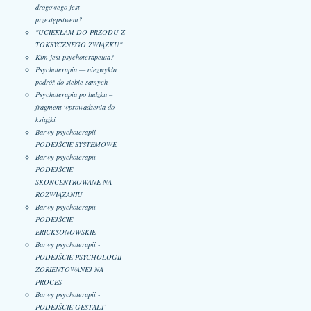
drogowego jest
przestępstwem?
"UCIEKŁAM DO PRZODU Z
TOKSYCZNEGO ZWIĄZKU"
Kim jest psychoterapeuta?
Psychoterapia — niezwykła
podróż do siebie samych
Psychoterapia po ludzku –
fragment wprowadzenia do
książki
Barwy psychoterapii -
PODEJŚCIE SYSTEMOWE
Barwy psychoterapii -
PODEJŚCIE
SKONCENTROWANE NA
ROZWIĄZANIU
Barwy psychoterapii -
PODEJŚCIE
ERICKSONOWSKIE
Barwy psychoterapii -
PODEJŚCIE PSYCHOLOGII
ZORIENTOWANEJ NA
PROCES
Barwy psychoterapii -
PODEJŚCIE GESTALT