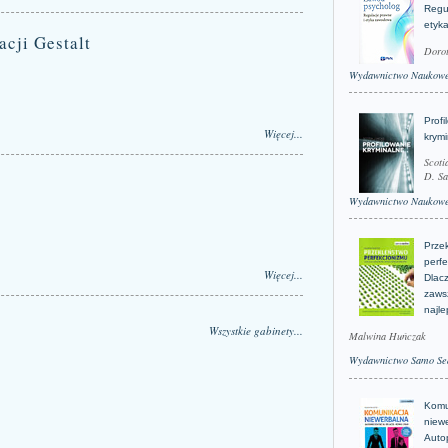
Regu
etyk
acji Gestalt
Doro
Wydawnictwo Naukow
Profi
Więcej...
krym
Scoti
D. Sa
Wydawnictwo Naukow
Prze
perfe
Więcej...
Dlacz
zaws
najle
Wszystkie gabinety...
Malwina Huńczak
Wydawnictwo Samo Se
Komu
niew
Auto