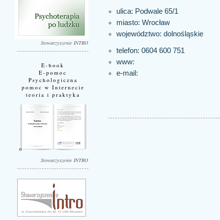
ulica: Podwale 65/1
miasto:
Wrocław
województwo:
dolnośląskie
Stowarzyszenie INTRO
telefon: 0604 600 751
www:
E-book
E-pomoc
e-mail:
Psychologiczna
pomoc w Internecie
teoria i praktyka
Stowarzyszenie INTRO