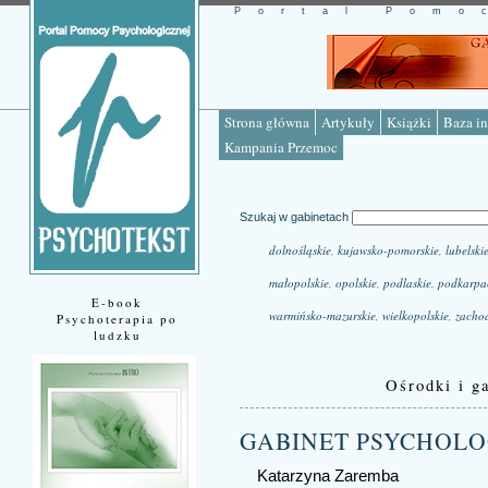
Portal Pomo
Strona główna
Artykuły
Książki
Baza in
Kampania Przemoc
Szukaj w gabinetach
dolnośląskie
,
kujawsko-pomorskie
,
lubelski
małopolskie
,
opolskie
,
podlaskie
,
podkarpa
E-book
warmińsko-mazurskie
,
wielkopolskie
,
zacho
Psychoterapia po
ludzku
Ośrodki i ga
GABINET PSYCHOL
Katarzyna Zaremba