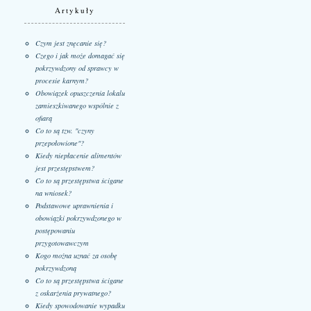
Artykuły
Czym jest znęcanie się?
Czego i jak może domagać się
pokrzywdzony od sprawcy w
procesie karnym?
Obowiązek opuszczenia lokalu
zamieszkiwanego wspólnie z
ofiarą
Co to są tzw. "czyny
przepołowione"?
Kiedy niepłacenie alimentów
jest przestępstwem?
Co to są przestępstwa ścigane
na wniosek?
Podstawowe uprawnienia i
obowiązki pokrzywdzonego w
postępowaniu
przygotowawczym
Kogo można uznać za osobę
pokrzywdzoną
Co to są przestępstwa ścigane
z oskarżenia prywatnego?
Kiedy spowodowanie wypadku