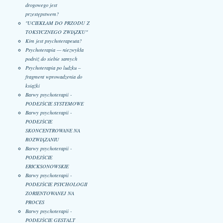
drogowego jest
przestępstwem?
"UCIEKŁAM DO PRZODU Z
TOKSYCZNEGO ZWIĄZKU"
Kim jest psychoterapeuta?
Psychoterapia — niezwykła
podróż do siebie samych
Psychoterapia po ludzku –
fragment wprowadzenia do
książki
Barwy psychoterapii -
PODEJŚCIE SYSTEMOWE
Barwy psychoterapii -
PODEJŚCIE
SKONCENTROWANE NA
ROZWIĄZANIU
Barwy psychoterapii -
PODEJŚCIE
ERICKSONOWSKIE
Barwy psychoterapii -
PODEJŚCIE PSYCHOLOGII
ZORIENTOWANEJ NA
PROCES
Barwy psychoterapii -
PODEJŚCIE GESTALT