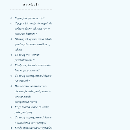
Artykuły
Czym jest znęcanie się?
Czego i jak może domagać się
pokrzywdzony od sprawcy w
procesie karnym?
Obowiązek opuszczenia lokalu
zamieszkiwanego wspólnie z
ofiarą
Co to są tzw. "czyny
przepołowione"?
Kiedy niepłacenie alimentów
jest przestępstwem?
Co to są przestępstwa ścigane
na wniosek?
Podstawowe uprawnienia i
obowiązki pokrzywdzonego w
postępowaniu
przygotowawczym
Kogo można uznać za osobę
pokrzywdzoną
Co to są przestępstwa ścigane
z oskarżenia prywatnego?
Kiedy spowodowanie wypadku