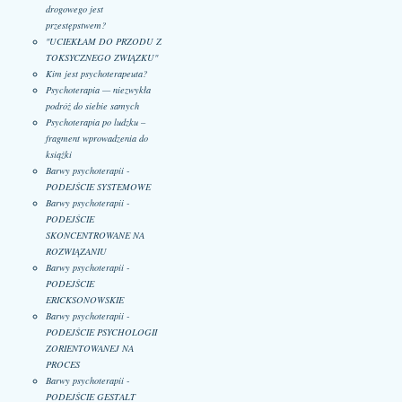
drogowego jest
przestępstwem?
"UCIEKŁAM DO PRZODU Z
TOKSYCZNEGO ZWIĄZKU"
Kim jest psychoterapeuta?
Psychoterapia — niezwykła
podróż do siebie samych
Psychoterapia po ludzku –
fragment wprowadzenia do
książki
Barwy psychoterapii -
PODEJŚCIE SYSTEMOWE
Barwy psychoterapii -
PODEJŚCIE
SKONCENTROWANE NA
ROZWIĄZANIU
Barwy psychoterapii -
PODEJŚCIE
ERICKSONOWSKIE
Barwy psychoterapii -
PODEJŚCIE PSYCHOLOGII
ZORIENTOWANEJ NA
PROCES
Barwy psychoterapii -
PODEJŚCIE GESTALT