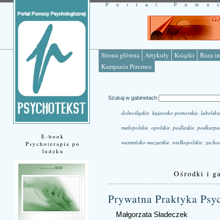
Portal Pomo
Strona główna
Artykuły
Książki
Baza in
Kampania Przemoc
Szukaj w gabinetach
dolnośląskie
,
kujawsko-pomorskie
,
lubelski
małopolskie
,
opolskie
,
podlaskie
,
podkarpa
E-book
warmińsko-mazurskie
,
wielkopolskie
,
zacho
Psychoterapia po
ludzku
Ośrodki i ga
Prywatna Praktyka Ps
Małgorzata Sładeczek