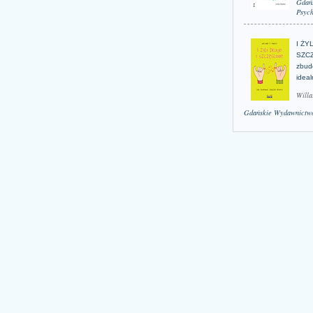
Gdań
Psych
I ŻY
SZCZ
zbud
idea
Willa
Gdańskie Wydawnictwo