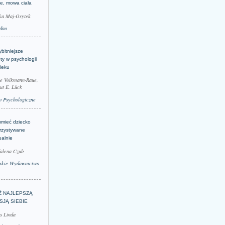
je, mowa ciała
ka Maj-Osytek
dno
bitniejsze
ty w psychologii
ieku
le Volkmann-Raue,
ut E. Lück
 Psychologiczne
umieć dziecko
rzystywane
ualnie
alena Czub
skie Wydawnictwo
Ź NAJLEPSZĄ
SJĄ SIEBIE
s Linda