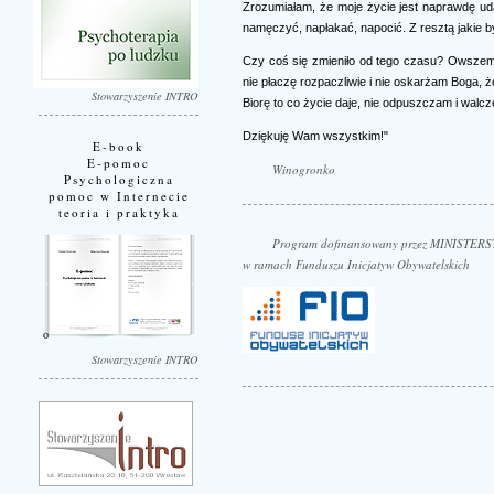
Zrozumiałam, że moje życie jest naprawdę uda
namęczyć, napłakać, napocić. Z resztą jakie 
Czy coś się zmieniło od tego czasu? Owszem. 
nie płaczę rozpaczliwie i nie oskarżam Boga, ż
Stowarzyszenie INTRO
Biorę to co życie daje, nie odpuszczam i walcz
Dziękuję Wam wszystkim!"
E-book
E-pomoc
Winogronko
Psychologiczna
pomoc w Internecie
teoria i praktyka
Program dofinansowany przez MINISTE
w ramach Funduszu Inicjatyw Obywatelskich
Stowarzyszenie INTRO