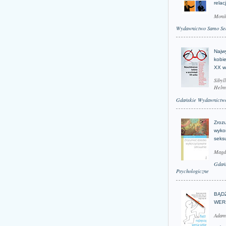
relac
Moni
Wydawnictwo Samo Se
Najwy
kobie
XX w
Sibyl
Helm
Gdańskie Wydawnictwo
Zroz
wyko
seks
Magd
Gdań
Psychologiczne
BĄD
WER
Adam