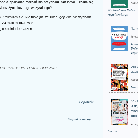
ne a spełnienie marzeń nie przychodzi tak łatwo. Trzeba się
Linds
byłoby życie bez tego wszystkiego?
Wydawnictwo Uniwers
Jagiellońskiego
Zmieniłam się. Nie tupie już ze złości gdy coś nie wychodzi,
e za mało mi ofiarował.
ę o spełnienie marzeń.
Na h
Jerol
Wyda
Uniwe
Jagie
Dzie
RSTWO PRACY I POLITYKI SPOŁECZNEJ
ciągl
Rache
Laur
<< powrót
Sex 
O do
relac
zgod
Wszystkie strony...
Jenni
Laurum