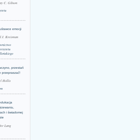
ay C. Gibson
ytetu
uśtawce emocji
d J. Kreisman
wnictwo
rsytetu
llońskiego
wczyno, przestań
e przepraszać!
l Hollis
um
edukacja
jrzewaniu,
jach i świadomej
zie
fer Lang