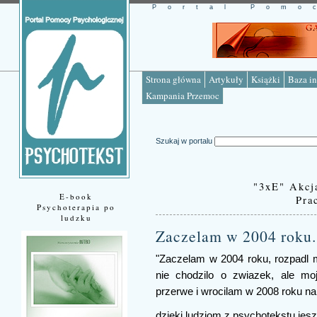
Portal Pomo
Strona główna
Artykuły
Książki
Baza in
Kampania Przemoc
Szukaj w portalu
"3xE" Akcj
E-book
Pra
Psychoterapia po
ludzku
Zaczelam w 2004 roku.
"Zaczelam w 2004 roku, rozpadl m
nie chodzilo o zwiazek, ale mo
przerwe i wrocilam w 2008 roku na 
dzieki ludziom z psychotekstu jesz