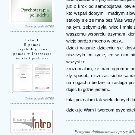
juz o krok od samobojstwa, otwie
kto wsparl dobrym i madrym slowe
staloby sie ze mna bez Was wszy
Stowarzyszenie INTRO
na tym, zebym zyla, wiec i mnie z
waszemu wsparciu trzymam kieru
E-book
wieje bardzo mocno w oczy...
E-pomoc
dzieki wlasnie dzieleniu sie do
Psychologiczna
pomoc w Internecie
niszczylo mi zycie, co w nim ni
teoria i praktyka
wszystko...
zrozumialam, ze mam ogromne pok
zly sposob, niszczac siebie sam
na nogach i bedzie to zasluga p
dojsc tu gdzie jestem...
Stowarzyszenie INTRO
tutaj poznalam tak wielu dobrych lu
dziekuje Wam i tworcom psychoteks
Program dofinansowany przez