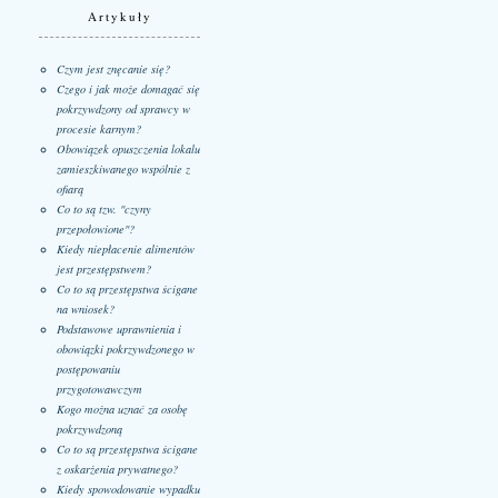
Artykuły
Czym jest znęcanie się?
Czego i jak może domagać się
pokrzywdzony od sprawcy w
procesie karnym?
Obowiązek opuszczenia lokalu
zamieszkiwanego wspólnie z
ofiarą
Co to są tzw. "czyny
przepołowione"?
Kiedy niepłacenie alimentów
jest przestępstwem?
Co to są przestępstwa ścigane
na wniosek?
Podstawowe uprawnienia i
obowiązki pokrzywdzonego w
postępowaniu
przygotowawczym
Kogo można uznać za osobę
pokrzywdzoną
Co to są przestępstwa ścigane
z oskarżenia prywatnego?
Kiedy spowodowanie wypadku