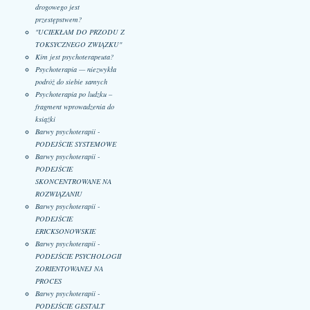
drogowego jest
przestępstwem?
"UCIEKŁAM DO PRZODU Z
TOKSYCZNEGO ZWIĄZKU"
Kim jest psychoterapeuta?
Psychoterapia — niezwykła
podróż do siebie samych
Psychoterapia po ludzku –
fragment wprowadzenia do
książki
Barwy psychoterapii -
PODEJŚCIE SYSTEMOWE
Barwy psychoterapii -
PODEJŚCIE
SKONCENTROWANE NA
ROZWIĄZANIU
Barwy psychoterapii -
PODEJŚCIE
ERICKSONOWSKIE
Barwy psychoterapii -
PODEJŚCIE PSYCHOLOGII
ZORIENTOWANEJ NA
PROCES
Barwy psychoterapii -
PODEJŚCIE GESTALT