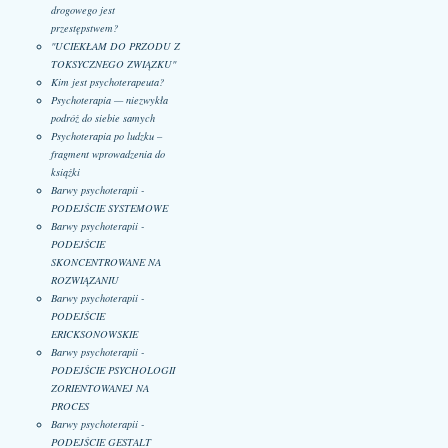
drogowego jest
przestępstwem?
"UCIEKŁAM DO PRZODU Z
TOKSYCZNEGO ZWIĄZKU"
Kim jest psychoterapeuta?
Psychoterapia — niezwykła
podróż do siebie samych
Psychoterapia po ludzku –
fragment wprowadzenia do
książki
Barwy psychoterapii -
PODEJŚCIE SYSTEMOWE
Barwy psychoterapii -
PODEJŚCIE
SKONCENTROWANE NA
ROZWIĄZANIU
Barwy psychoterapii -
PODEJŚCIE
ERICKSONOWSKIE
Barwy psychoterapii -
PODEJŚCIE PSYCHOLOGII
ZORIENTOWANEJ NA
PROCES
Barwy psychoterapii -
PODEJŚCIE GESTALT