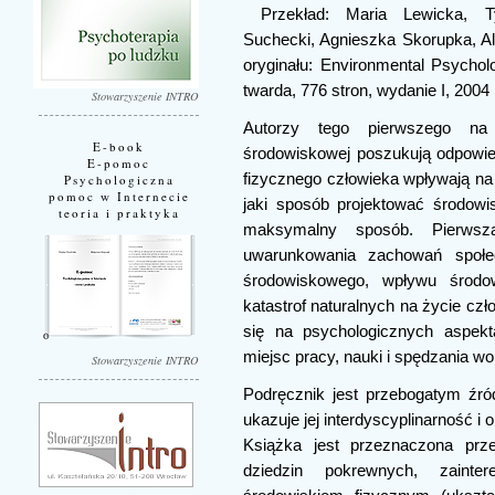
Przekład: Maria Lewicka, 
Suchecki, Agnieszka Skorupka, Al
oryginału: Environmental Psycho
twarda, 776 stron, wydanie I, 2004
Stowarzyszenie INTRO
Autorzy tego pierwszego na 
E-book
środowiskowej poszukują odpowied
E-pomoc
fizycznego człowieka wpływają na
Psychologiczna
pomoc w Internecie
jaki sposób projektować środowi
teoria i praktyka
maksymalny sposób. Pierwsza
uwarunkowania zachowań społe
środowiskowego, wpływu środo
katastrof naturalnych na życie czł
się na psychologicznych aspekt
miejsc pracy, nauki i spędzania w
Stowarzyszenie INTRO
Podręcznik jest przebogatym źród
ukazuje jej interdyscyplinarność 
Książka jest przeznaczona prze
dziedzin pokrewnych, zainte