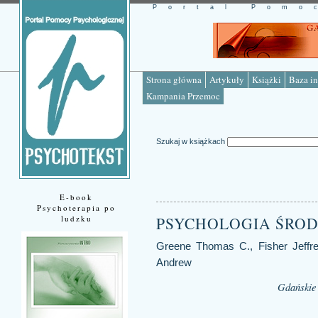
Portal Pomo
Strona główna
Artykuły
Książki
Baza in
Kampania Przemoc
Szukaj w książkach
E-book
Psychoterapia po
ludzku
PSYCHOLOGIA ŚRO
Greene Thomas C., Fisher Jeffre
Andrew
Gdańskie