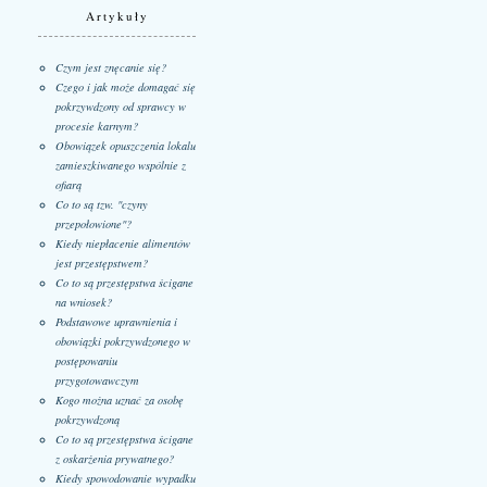
Artykuły
Czym jest znęcanie się?
Czego i jak może domagać się
pokrzywdzony od sprawcy w
procesie karnym?
Obowiązek opuszczenia lokalu
zamieszkiwanego wspólnie z
ofiarą
Co to są tzw. "czyny
przepołowione"?
Kiedy niepłacenie alimentów
jest przestępstwem?
Co to są przestępstwa ścigane
na wniosek?
Podstawowe uprawnienia i
obowiązki pokrzywdzonego w
postępowaniu
przygotowawczym
Kogo można uznać za osobę
pokrzywdzoną
Co to są przestępstwa ścigane
z oskarżenia prywatnego?
Kiedy spowodowanie wypadku