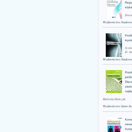
Regu
etyk
Doro
Wydawnictwo Naukow
Profi
krym
Scoti
D. Sa
Wydawnictwo Naukow
Prze
perfe
Dlacz
zaws
najle
Malwina Huńczak
Wydawnictwo Samo Se
Komu
niew
Auto