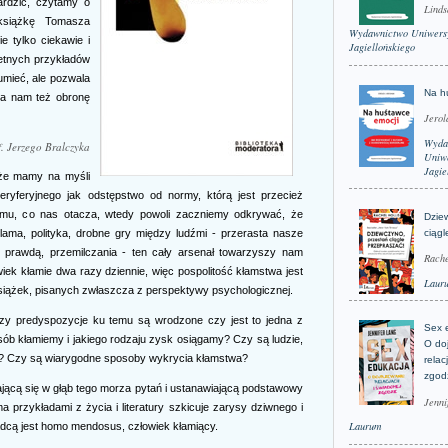
ardzić, czytamy o
Linds
książkę Tomasza
Wydawnictwo Uniwers
e tylko ciekawie i
Jagiellońskiego
ietnych przykładów
umieć, ale pozwala
Na h
wia nam też obronę
Jerol
Wyda
f. Jerzego Bralczyka
Uniwe
Jagie
 że mamy na myśli
eryferyjnego jak odstępstwo od normy, którą jest przecież
emu, co nas otacza, wtedy powoli zaczniemy odkrywać, że
Dzie
ama, polityka, drobne gry między ludźmi - przerasta nasze
ciągl
 z prawdą, przemilczania - ten cały arsenał towarzyszy nam
Rache
iek kłamie dwa razy dziennie, więc pospolitość kłamstwa jest
Laur
 książek, pisanych zwłaszcza z perspektywy psychologicznej.
zy predyspozycje ku temu są wrodzone czy jest to jedna z
Sex 
ób kłamiemy i jakiego rodzaju zysk osiągamy? Czy są ludzie,
O do
a? Czy są wiarygodne sposoby wykrycia kłamstwa?
relac
zgod
jącą się w głąb tego morza pytań i ustanawiającą podstawowy
Jenni
 przykładami z życia i literatury szkicuje zarysy dziwnego i
Laurum
adcą jest homo mendosus, człowiek kłamiący.