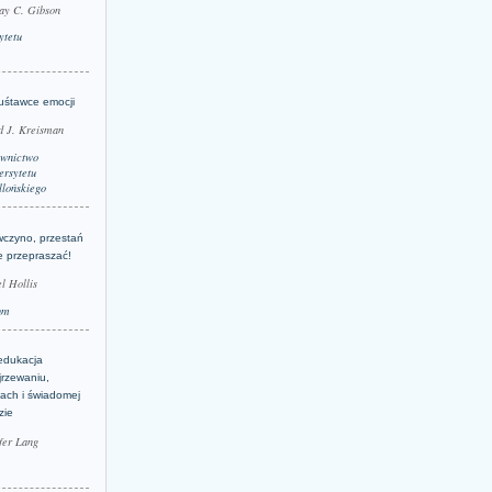
ay C. Gibson
ytetu
uśtawce emocji
d J. Kreisman
wnictwo
rsytetu
llońskiego
wczyno, przestań
e przepraszać!
l Hollis
um
edukacja
jrzewaniu,
jach i świadomej
zie
fer Lang