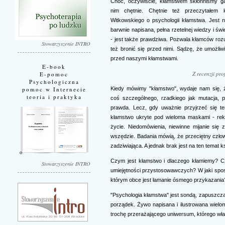
Choć, oczywiście, kłamstwem skłonniśmy g
nim chętnie. Chętnie też przeczytałem 
Witkowskiego o psychologii kłamstwa. Jest ni
barwnie napisana, pełna rzetelnej wiedzy i św
- jest także prawdziwa. Pozwala kłamców roz
Stowarzyszenie INTRO
też bronić się przed nimi. Sądzę, że umożli
przed naszymi kłamstwami.
E-book
Z recenzji pro
E-pomoc
Psychologiczna
Kiedy mówimy "kłamstwo", wydaje nam się,
pomoc w Internecie
teoria i praktyka
coś szczególnego, rzadkiego jak mutacja, p
prawda. Lecz, gdy uważnie przyjrzeć się t
kłamstwo ukryte pod wieloma maskami - rekl
życie. Niedomówienia, niewinne mijanie się
wszędzie. Badania mówią, że przeciętny człow
zadziwiająca. A jednak brak jest na ten temat
Czym jest kłamstwo i dlaczego kłamiemy? C
Stowarzyszenie INTRO
umiejętności przystosowawczych? W jaki spos
którym obce jest łamanie ósmego przykazani
"Psychologia kłamstwa" jest sondą, zapuszcza
porządek. Żywo napisana i ilustrowana wieloma
trochę przerażającego uniwersum, którego wł