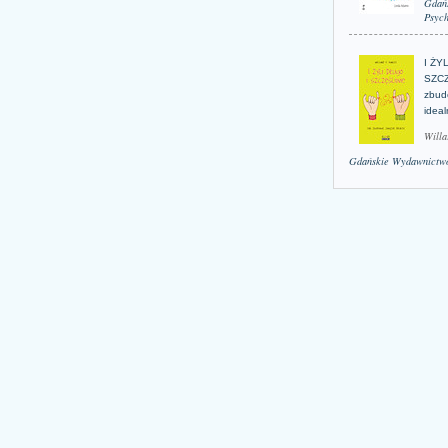
Gdań
Psych
I ŻY
SZCZ
zbud
idea
Willa
Gdańskie Wydawnictwo