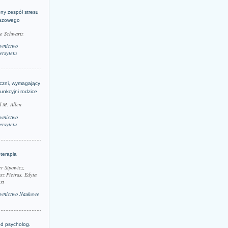
ny zespół stresu
azowego
le Schwartz
wnictwo
rsytetu
yczni, wymagający
funkcyjni rodzice
 M. Allen
wnictwo
rsytetu
terapia
r Sipowicz,
sz Pietras, Edyta
rt
wnictwo Naukowe
d psycholog.