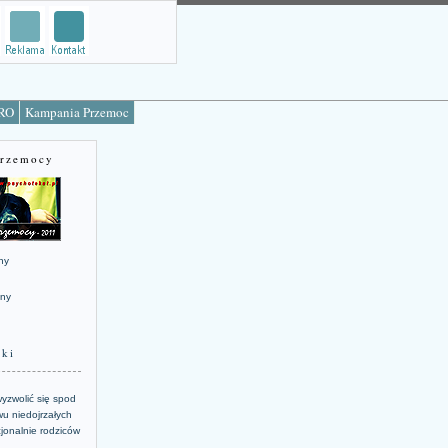
TRO
Kampania Przemoc
Przemocy
ny
jny
żki
yzwolić się spod
u niedojrzałych
jonalnie rodziców