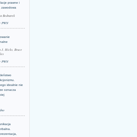
lacje prawne i
a zawodowa
ta Bednarek
e PWN
lowanie
inalne
a J. Hicks, Bruce
les
e PWN
kleństwo
kcjonizmu.
ego idealnie nie
ze oznacza
piej
dno
nikacja
erbalna.
prezentacja,