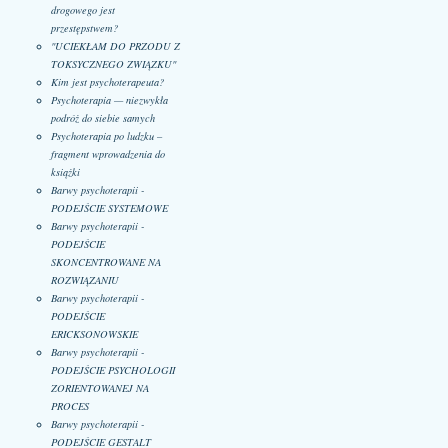
drogowego jest
przestępstwem?
"UCIEKŁAM DO PRZODU Z
TOKSYCZNEGO ZWIĄZKU"
Kim jest psychoterapeuta?
Psychoterapia — niezwykła
podróż do siebie samych
Psychoterapia po ludzku –
fragment wprowadzenia do
książki
Barwy psychoterapii -
PODEJŚCIE SYSTEMOWE
Barwy psychoterapii -
PODEJŚCIE
SKONCENTROWANE NA
ROZWIĄZANIU
Barwy psychoterapii -
PODEJŚCIE
ERICKSONOWSKIE
Barwy psychoterapii -
PODEJŚCIE PSYCHOLOGII
ZORIENTOWANEJ NA
PROCES
Barwy psychoterapii -
PODEJŚCIE GESTALT