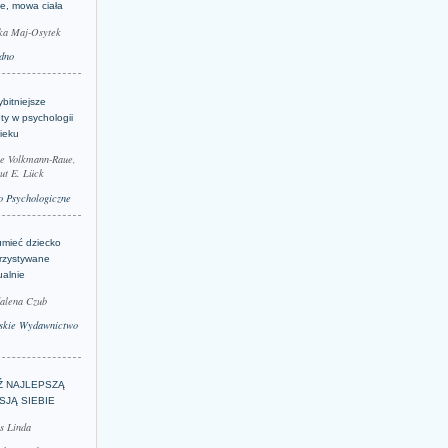
je, mowa ciała
ka Maj-Osytek
dno
bitniejsze
ty w psychologii
ieku
le Volkmann-Raue,
ut E. Lück
 Psychologiczne
umieć dziecko
rzystywane
ualnie
alena Czub
skie Wydawnictwo
Ź NAJLEPSZĄ
SJĄ SIEBIE
s Linda