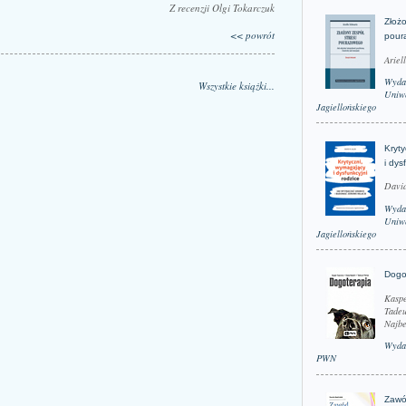
Z recenzji Olgi Tokarczuk
Złożo
<< powrót
pour
Ariel
Wyda
Wszystkie książki...
Uniwe
Jagiellońskiego
Kryt
i dys
David
Wyda
Uniwe
Jagiellońskiego
Dogo
Kaspe
Tadeu
Najbe
Wyda
PWN
Zawó