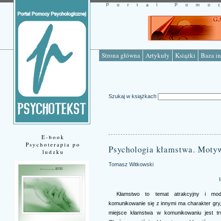
Portal Pomo
Strona główna
Artykuły
Książki
Baza in
Szukaj w książkach
E-book
Psychoterapia po
Psychologia kłamstwa. Motyw
ludzku
Tomasz Witkowski
Kłamstwo to temat atrakcyjny i mod
komunikowanie się z innymi ma charakter gry, 
miejsce kłamstwa w komunikowaniu jest tr