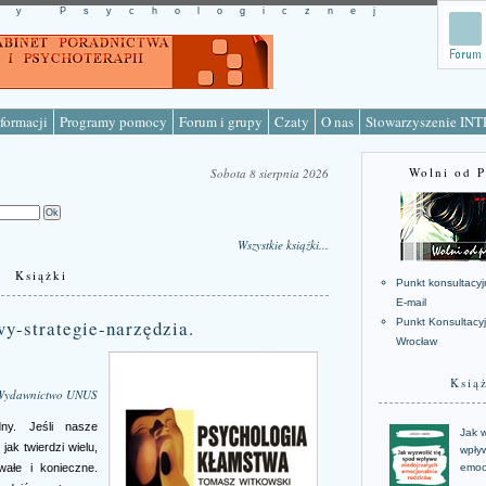
cy Psychologicznej
formacji
Programy pomocy
Forum i grupy
Czaty
O nas
Stowarzyszenie IN
Wolni od 
Sobota 8 sierpnia 2026
Wszystkie książki...
Książki
Punkt konsultacyj
E-mail
y-strategie-narzędzia.
Punkt Konsultacy
Wrocław
Ksią
Wydawnictwo UNUS
ny. Jeśli nasze
Jak w
jak twierdzi wielu,
wpływ
wałe i konieczne.
emoc