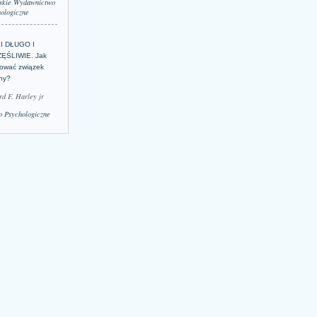
skie Wydawnictwo
ologiczne
LI DŁUGO I
ĘŚLIWIE. Jak
ować związek
lny?
rd F. Harley jr
 Psychologiczne