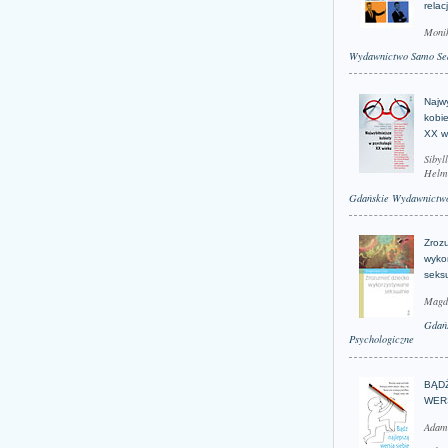
relac
Moni
Wydawnictwo Samo Se
Najwy
kobie
XX w
Sibyl
Helm
Gdańskie Wydawnictwo
Zroz
wyko
seks
Magd
Gdań
Psychologiczne
BĄD
WER
Adam