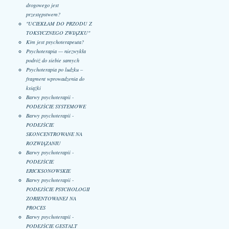
drogowego jest
przestępstwem?
"UCIEKŁAM DO PRZODU Z
TOKSYCZNEGO ZWIĄZKU"
Kim jest psychoterapeuta?
Psychoterapia — niezwykła
podróż do siebie samych
Psychoterapia po ludzku –
fragment wprowadzenia do
książki
Barwy psychoterapii -
PODEJŚCIE SYSTEMOWE
Barwy psychoterapii -
PODEJŚCIE
SKONCENTROWANE NA
ROZWIĄZANIU
Barwy psychoterapii -
PODEJŚCIE
ERICKSONOWSKIE
Barwy psychoterapii -
PODEJŚCIE PSYCHOLOGII
ZORIENTOWANEJ NA
PROCES
Barwy psychoterapii -
PODEJŚCIE GESTALT