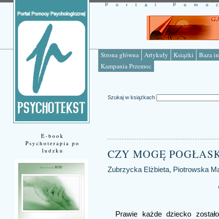
Portal Pomo
Strona główna
Artykuły
Książki
Baza in
Kampania Przemoc
Szukaj w książkach
E-book
Psychoterapia po
ludzku
CZY MOGĘ POGŁASK
Zubrzycka Elżbieta, Piotrowska Mag
Prawie każde dziecko został