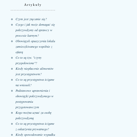
Artykuły
Czym jest znęcanie się?
Czego i jak może domagać się
pokrzywdzony od sprawcy w
procesie karnym?
Obowiązek opuszczenia lokalu
zamieszkiwanego wspólnie z
ofiarą
Co to są tzw. "czyny
przepołowione"?
Kiedy niepłacenie alimentów
jest przestępstwem?
Co to są przestępstwa ścigane
na wniosek?
Podstawowe uprawnienia i
obowiązki pokrzywdzonego w
postępowaniu
przygotowawczym
Kogo można uznać za osobę
pokrzywdzoną
Co to są przestępstwa ścigane
z oskarżenia prywatnego?
Kiedy spowodowanie wypadku