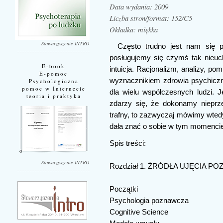
Data wydania: 2009
Liczba stron/format: 152/C5
Okładka: miękka
Stowarzyszenie INTRO
Często trudno jest nam się p
posługujemy się czymś tak nieu
E-book
intuicja. Racjonalizm, analizy, pom
E-pomoc
wyznacznikiem zdrowia psychicz
Psychologiczna
pomoc w Internecie
dla wielu współczesnych ludzi. J
teoria i praktyka
zdarzy się, że dokonamy nieprz
trafny, to zazwyczaj mówimy wtedy
dała znać o sobie w tym momencie. 
Spis treści:
Stowarzyszenie INTRO
Rozdział 1. ŹRÓDŁA UJĘCIA 
Początki
Psychologia poznawcza
Cognitive Science