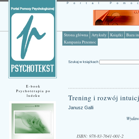
Portal Pomo
Strona główna
Artykuły
Książki
Baza in
Kampania Przemoc
Szukaj w książkach
E-book
Psychoterapia po
ludzku
Trening i rozwój intuicj
Janusz Galli
Wydaw
ISBN: 978-83-7641-001-2