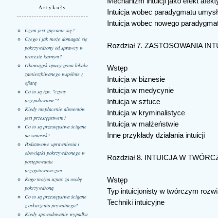
Mechanizm intuicji jako efekt afek
Artykuły
Intuicja wobec paradygmatu umysł
Intuicja wobec nowego paradygmat
Czym jest znęcanie się?
Czego i jak może domagać się
Rozdział 7. ZASTOSOWANIA INT
pokrzywdzony od sprawcy w
procesie karnym?
Obowiązek opuszczenia lokalu
Wstęp
zamieszkiwanego wspólnie z
Intuicja w biznesie
ofiarą
Intuicja w medycynie
Co to są tzw. "czyny
przepołowione"?
Intuicja w sztuce
Kiedy niepłacenie alimentów
Intuicja w kryminalistyce
jest przestępstwem?
Intuicja w małżeństwie
Co to są przestępstwa ścigane
Inne przykłady działania intuicji
na wniosek?
Podstawowe uprawnienia i
obowiązki pokrzywdzonego w
Rozdział 8. INTUICJA W TW
postępowaniu
przygotowawczym
Kogo można uznać za osobę
Wstęp
pokrzywdzoną
Typ intuicjonisty w twórczym roz
Co to są przestępstwa ścigane
Techniki intuicyjne
z oskarżenia prywatnego?
Kiedy spowodowanie wypadku