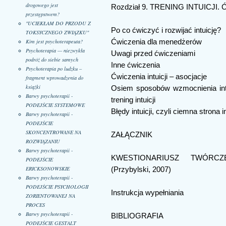
drogowego jest
Rozdział 9. TRENING INTUICJI.
przestępstwem?
"UCIEKŁAM DO PRZODU Z
Po co ćwiczyć i rozwijać intuicję?
TOKSYCZNEGO ZWIĄZKU"
Ćwiczenia dla menedżerów
Kim jest psychoterapeuta?
Psychoterapia — niezwykła
Uwagi przed ćwiczeniami
podróż do siebie samych
Inne ćwiczenia
Psychoterapia po ludzku –
Ćwiczenia intuicji – asocjacje
fragment wprowadzenia do
książki
Osiem sposobów wzmocnienia intuic
Barwy psychoterapii -
trening intuicji
PODEJŚCIE SYSTEMOWE
Błędy intuicji, czyli ciemna strona in
Barwy psychoterapii -
PODEJŚCIE
SKONCENTROWANE NA
ZAŁĄCZNIK
ROZWIĄZANIU
Barwy psychoterapii -
KWESTIONARIUSZ TWÓRC
PODEJŚCIE
ERICKSONOWSKIE
(Przybylski, 2007)
Barwy psychoterapii -
PODEJŚCIE PSYCHOLOGII
Instrukcja wypełniania
ZORIENTOWANEJ NA
PROCES
Barwy psychoterapii -
BIBLIOGRAFIA
PODEJŚCIE GESTALT