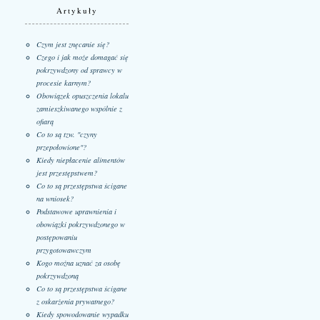
Artykuły
Czym jest znęcanie się?
Czego i jak może domagać się
pokrzywdzony od sprawcy w
procesie karnym?
Obowiązek opuszczenia lokalu
zamieszkiwanego wspólnie z
ofiarą
Co to są tzw. "czyny
przepołowione"?
Kiedy niepłacenie alimentów
jest przestępstwem?
Co to są przestępstwa ścigane
na wniosek?
Podstawowe uprawnienia i
obowiązki pokrzywdzonego w
postępowaniu
przygotowawczym
Kogo można uznać za osobę
pokrzywdzoną
Co to są przestępstwa ścigane
z oskarżenia prywatnego?
Kiedy spowodowanie wypadku