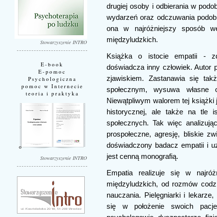
drugiej osoby i odbierania w po
wydarzeń oraz odczuwania podobn
ona w najróżniejszy sposób w
międzyludzkich.
Stowarzyszenie INTRO
Książka o istocie empatii - zd
E-book
doświadcza inny człowiek. Autor
E-pomoc
zjawiskiem. Zastanawia się takż
Psychologiczna
pomoc w Internecie
społecznym, wysuwa własne or
teoria i praktyka
Niewątpliwym walorem tej książki 
historycznej, ale także na tle
społecznych. Tak więc analizuj
prospołeczne, agresję, bliskie zw
doświadczony badacz empatii i uzn
jest cenną monografią.
Stowarzyszenie INTRO
Empatia realizuje się w najró
międzyludzkich, od rozmów codzie
nauczania. Pielęgniarki i lekar
się w położenie swoich pacj