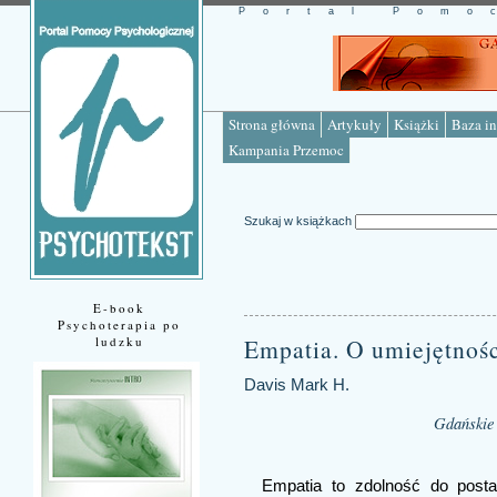
Portal Pomo
Strona główna
Artykuły
Książki
Baza in
Kampania Przemoc
Szukaj w książkach
E-book
Psychoterapia po
ludzku
Empatia. O umiejętnoś
Davis Mark H.
Gdańskie
Empatia to zdolność do posta