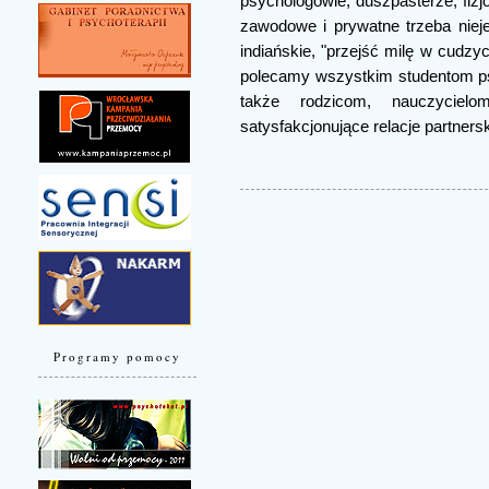
psychologowie, duszpasterze, fizjo
zawodowe i prywatne trzeba niejed
indiańskie, "przejść milę w cudz
polecamy wszystkim studentom psy
także rodzicom, nauczycie
satysfakcjonujące relacje partnersk
Programy pomocy