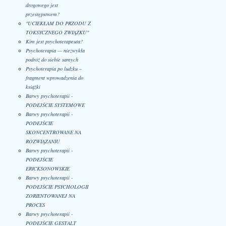
drogowego jest
przestępstwem?
"UCIEKŁAM DO PRZODU Z
TOKSYCZNEGO ZWIĄZKU"
Kim jest psychoterapeuta?
Psychoterapia — niezwykła
podróż do siebie samych
Psychoterapia po ludzku –
fragment wprowadzenia do
książki
Barwy psychoterapii -
PODEJŚCIE SYSTEMOWE
Barwy psychoterapii -
PODEJŚCIE
SKONCENTROWANE NA
ROZWIĄZANIU
Barwy psychoterapii -
PODEJŚCIE
ERICKSONOWSKIE
Barwy psychoterapii -
PODEJŚCIE PSYCHOLOGII
ZORIENTOWANEJ NA
PROCES
Barwy psychoterapii -
PODEJŚCIE GESTALT