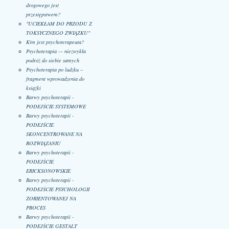
drogowego jest
przestępstwem?
"UCIEKŁAM DO PRZODU Z
TOKSYCZNEGO ZWIĄZKU"
Kim jest psychoterapeuta?
Psychoterapia — niezwykła
podróż do siebie samych
Psychoterapia po ludzku –
fragment wprowadzenia do
książki
Barwy psychoterapii -
PODEJŚCIE SYSTEMOWE
Barwy psychoterapii -
PODEJŚCIE
SKONCENTROWANE NA
ROZWIĄZANIU
Barwy psychoterapii -
PODEJŚCIE
ERICKSONOWSKIE
Barwy psychoterapii -
PODEJŚCIE PSYCHOLOGII
ZORIENTOWANEJ NA
PROCES
Barwy psychoterapii -
PODEJŚCIE GESTALT