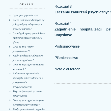
Artykuły
Rozdział 3
Leczenie zaburzeń psychicznyc
Czym jest znęcanie się?
Czego i jak może domagać się
Rozdział 4
pokrzywdzony od sprawcy w
procesie karnym?
Zagadnienie hospitalizacji 
Obowiązek opuszczenia lokalu
umysłowo
zamieszkiwanego wspólnie z
ofiarą
Podsumowanie
Co to są tzw. "czyny
przepołowione"?
Kiedy niepłacenie alimentów
Piśmiennictwo
jest przestępstwem?
Co to są przestępstwa ścigane
Nota o autorach
na wniosek?
Podstawowe uprawnienia i
obowiązki pokrzywdzonego w
postępowaniu
przygotowawczym
Kogo można uznać za osobę
pokrzywdzoną
Co to są przestępstwa ścigane
z oskarżenia prywatnego?
Kiedy spowodowanie wypadku