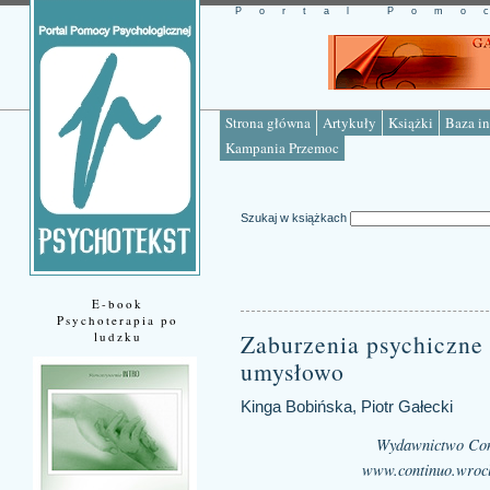
Portal Pomo
Strona główna
Artykuły
Książki
Baza in
Kampania Przemoc
Szukaj w książkach
E-book
Psychoterapia po
ludzku
Zaburzenia psychiczne
umysłowo
Kinga Bobińska, Piotr Gałecki
Wydawnictwo Con
www.continuo.wroc