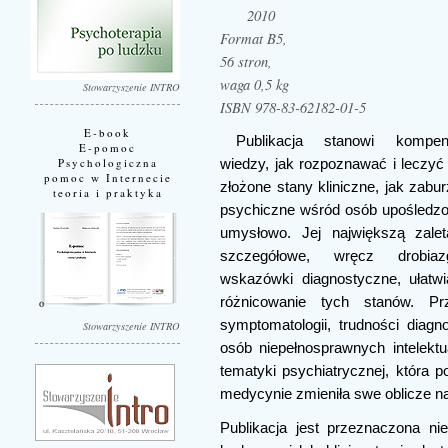
2010
Format B5,
56 stron,
waga 0,5 kg
Stowarzyszenie INTRO
ISBN 978-83-62182-01-5
E-book
Publikacja stanowi kompen
E-pomoc
Psychologiczna
wiedzy, jak rozpoznawać i leczyć 
pomoc w Internecie
złożone stany kliniczne, jak zabur
teoria i praktyka
psychiczne wśród osób upośledz
umysłowo. Jej największą zale
szczegółowe, wręcz drobiaz
wskazówki diagnostyczne, ułatwi
różnicowanie tych stanów. Prz
symptomatologii, trudności diagn
Stowarzyszenie INTRO
osób niepełnosprawnych intelekt
tematyki psychiatrycznej, która
medycynie zmieniła swe oblicze na 
Publikacja jest przeznaczona nie