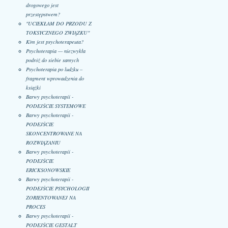
drogowego jest
przestępstwem?
"UCIEKŁAM DO PRZODU Z
TOKSYCZNEGO ZWIĄZKU"
Kim jest psychoterapeuta?
Psychoterapia — niezwykła
podróż do siebie samych
Psychoterapia po ludzku –
fragment wprowadzenia do
książki
Barwy psychoterapii -
PODEJŚCIE SYSTEMOWE
Barwy psychoterapii -
PODEJŚCIE
SKONCENTROWANE NA
ROZWIĄZANIU
Barwy psychoterapii -
PODEJŚCIE
ERICKSONOWSKIE
Barwy psychoterapii -
PODEJŚCIE PSYCHOLOGII
ZORIENTOWANEJ NA
PROCES
Barwy psychoterapii -
PODEJŚCIE GESTALT