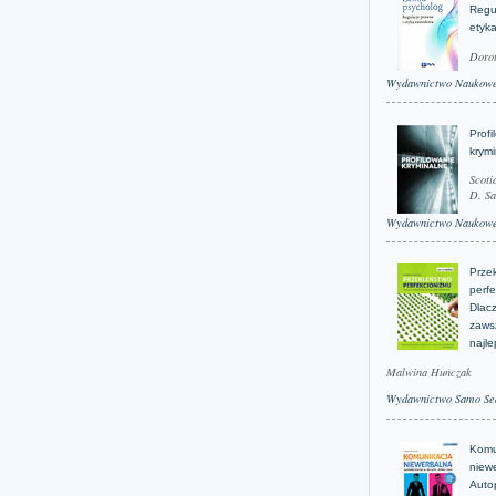
Regu
etyk
Doro
Wydawnictwo Naukow
Profi
krym
Scoti
D. Sa
Wydawnictwo Naukow
Prze
perfe
Dlacz
zaws
najle
Malwina Huńczak
Wydawnictwo Samo Se
Komu
niew
Auto