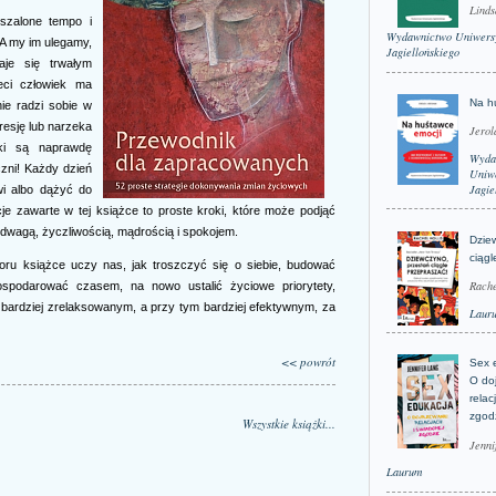
Linds
szalone tempo i
Wydawnictwo Uniwers
 A my im ulegamy,
Jagiellońskiego
aje się trwałym
eci człowiek ma
Na h
ie radzi sobie w
resję lub narzeka
Jerol
yki są naprawdę
Wyda
czni! Każdy dzień
Uniwe
Jagie
i albo dążyć do
je zawarte w tej książce to proste kroki, które może podjąć
 odwagą, życzliwością, mądrością i spokojem.
Dzie
ciągl
ru książce uczy nas, jak troszczyć się o siebie, budować
Rache
ospodarować czasem, na nowo ustalić życiowe priorytety,
bardziej zrelaksowanym, a przy tym bardziej efektywnym, za
Laur
<< powrót
Sex 
O do
relac
zgod
Wszystkie książki...
Jenni
Laurum