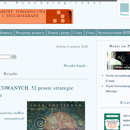
cy Psychologicznej
formacji
Programy pomocy
Forum i grupy
Czaty
O nas
Stowarzyszenie IN
Wolni od 
Sobota 8 sierpnia 2026
Wszystkie książki...
Książki
Punkt konsultacyj
E-mail
ANYCH. 52 proste strategie
Punkt Konsultacy
Wrocław
h
Ksią
awnictwo AnWero
Jak w
www.anwero.pl
wpływ
emoc