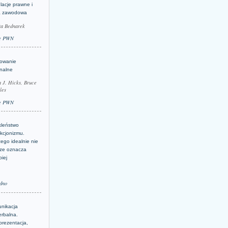
lacje prawne i
a zawodowa
ta Bednarek
e PWN
lowanie
inalne
a J. Hicks, Bruce
les
e PWN
kleństwo
kcjonizmu.
ego idealnie nie
ze oznacza
piej
dno
nikacja
erbalna.
prezentacja,