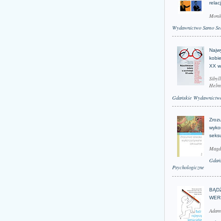
relac
Moni
Wydawnictwo Samo Se
Najwy
kobie
XX w
Sibyl
Helm
Gdańskie Wydawnictwo
Zroz
wyko
seks
Magd
Gdań
Psychologiczne
BĄD
WER
Adam