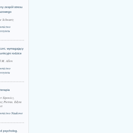
ny zespół stresu
azowego
le Schwartz
wnictwo
rsytetu
yczni, wymagający
funkcyjni rodzice
 M. Allen
wnictwo
rsytetu
terapia
r Sipowicz,
sz Pietras, Edyta
rt
wnictwo Naukowe
d psycholog.