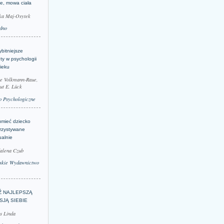
je, mowa ciała
ka Maj-Osytek
dno
bitniejsze
ty w psychologii
ieku
le Volkmann-Raue,
ut E. Lück
 Psychologiczne
umieć dziecko
rzystywane
ualnie
alena Czub
skie Wydawnictwo
Ź NAJLEPSZĄ
SJĄ SIEBIE
s Linda