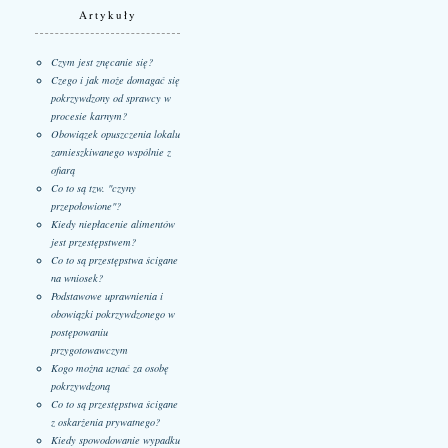
Artykuły
Czym jest znęcanie się?
Czego i jak może domagać się
pokrzywdzony od sprawcy w
procesie karnym?
Obowiązek opuszczenia lokalu
zamieszkiwanego wspólnie z
ofiarą
Co to są tzw. "czyny
przepołowione"?
Kiedy niepłacenie alimentów
jest przestępstwem?
Co to są przestępstwa ścigane
na wniosek?
Podstawowe uprawnienia i
obowiązki pokrzywdzonego w
postępowaniu
przygotowawczym
Kogo można uznać za osobę
pokrzywdzoną
Co to są przestępstwa ścigane
z oskarżenia prywatnego?
Kiedy spowodowanie wypadku