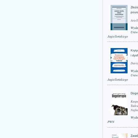
Złożo
pour
Ariel
Wyda
Uniwe
Jagiellońskiego
Kryt
i dys
David
Wyda
Uniwe
Jagiellońskiego
Dogo
Kaspe
Tadeu
Najbe
Wyda
PWN
Zawó