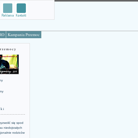
TRO
Kampania Przemoc
Przemocy
ny
jny
żki
yzwolić się spod
u niedojrzałych
jonalnie rodziców