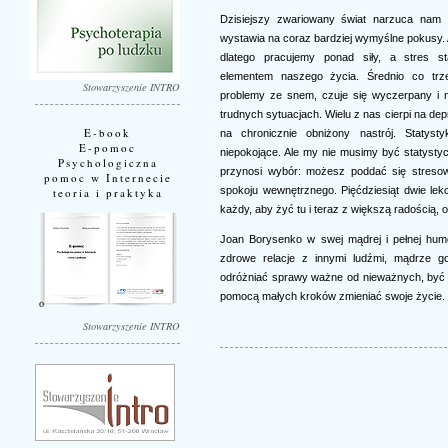
Dzisiejszy zwariowany świat narzuca nam 
wystawia na coraz bardziej wymyślne pokusy.
dlatego pracujemy ponad siły, a stres st
elementem naszego życia. Średnio co trz
Stowarzyszenie INTRO
problemy ze snem, czuje się wyczerpany i n
trudnych sytuacjach. Wielu z nas cierpi na dep
E-book
na chronicznie obniżony nastrój. Statyst
E-pomoc
niepokojące. Ale my nie musimy być statysty
Psychologiczna
przynosi wybór: możesz poddać się stresow
pomoc w Internecie
spokoju wewnętrznego. Pięćdziesiąt dwie lekc
teoria i praktyka
każdy, aby żyć tu i teraz z większą radością,
Joan Borysenko w swej mądrej i pełnej humo
zdrowe relacje z innymi ludźmi, mądrze g
odróżniać sprawy ważne od nieważnych, być 
pomocą małych kroków zmieniać swoje życie.
Stowarzyszenie INTRO