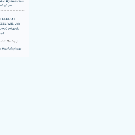
skie Wydawnictwo
ologiczne
LI DŁUGO I
ĘŚLIWIE. Jak
ować związek
lny?
rd F. Harley jr
 Psychologiczne