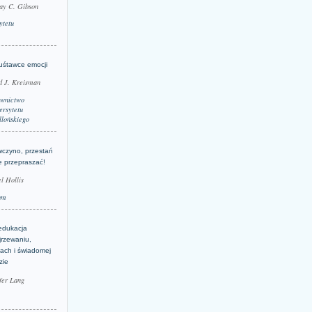
ay C. Gibson
ytetu
uśtawce emocji
d J. Kreisman
wnictwo
rsytetu
llońskiego
wczyno, przestań
e przepraszać!
l Hollis
um
edukacja
jrzewaniu,
jach i świadomej
zie
fer Lang