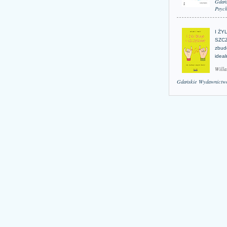
Gdań
Psych
I ŻY
SZCZ
zbud
idea
Willa
Gdańskie Wydawnictwo