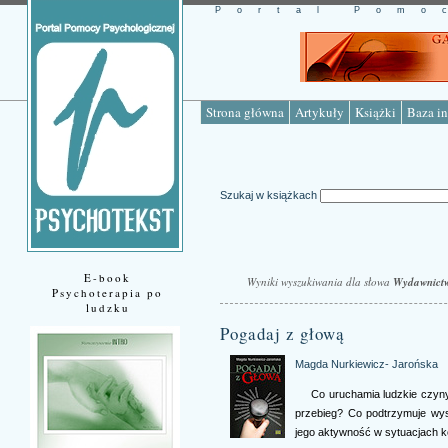
Portal Pomo
Strona główna
Artykuły
Książki
Baza in
Szukaj w książkach
E-book
Wyniki wyszukiwania dla słowa
Wydawnict
Psychoterapia po
ludzku
Pogadaj z głową
Magda Nurkiewicz- Jarońska
Co uruchamia ludzkie czyny
przebieg? Co podtrzymuje wys
jego aktywność w sytuacjach 