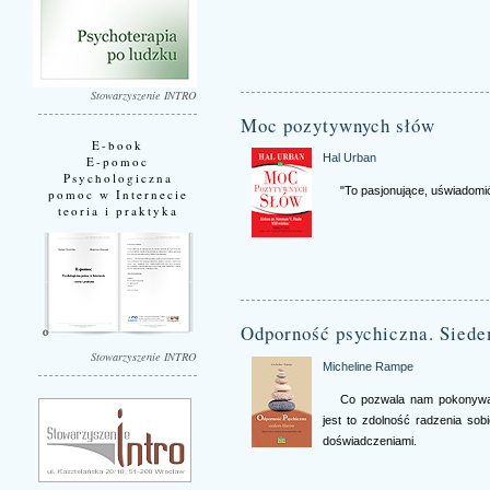
Stowarzyszenie INTRO
Moc pozytywnych słów
E-book
Hal Urban
E-pomoc
Psychologiczna
"To pasjonujące, uświadomi
pomoc w Internecie
teoria i praktyka
Odporność psychiczna. Siede
Stowarzyszenie INTRO
Micheline Rampe
Co pozwala nam pokonywać
jest to zdolność radzenia sob
doświadczeniami.