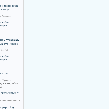
ny zespół stresu
azowego
le Schwartz
wnictwo
rsytetu
yczni, wymagający
funkcyjni rodzice
 M. Allen
wnictwo
rsytetu
terapia
r Sipowicz,
sz Pietras, Edyta
rt
wnictwo Naukowe
d psycholog.