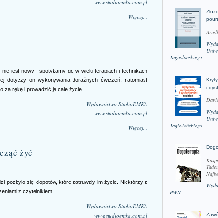
www.studioemka.com.pl
Złożo
Więcej...
pour
Ariel
Wyda
Uniwe
Jagiellońskiego
nie jest nowy - spotykamy go w wielu terapiach i technikach
Kryt
iej dotyczy on wykonywania doraźnych ćwiczeń, natomiast
i dys
 za rękę i prowadzić je całe życie.
David
Wydawnictwo StudioEMKA
Wyda
www.studioemka.com.pl
Uniwe
Jagiellońskiego
Więcej...
Dogo
acząć żyć
Kaspe
Tadeu
Najbe
udzi pozbyło się kłopotów, które zatruwały im życie. Niektórzy z
Wyda
zeniami z czytelnikiem.
PWN
Wydawnictwo StudioEMKA
www.studioemka.com.pl
Zawó