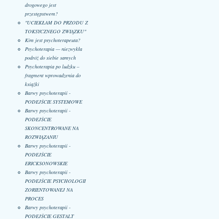
drogowego jest
przestępstwem?
"UCIEKŁAM DO PRZODU Z
TOKSYCZNEGO ZWIĄZKU"
Kim jest psychoterapeuta?
Psychoterapia — niezwykła
podróż do siebie samych
Psychoterapia po ludzku –
fragment wprowadzenia do
książki
Barwy psychoterapii -
PODEJŚCIE SYSTEMOWE
Barwy psychoterapii -
PODEJŚCIE
SKONCENTROWANE NA
ROZWIĄZANIU
Barwy psychoterapii -
PODEJŚCIE
ERICKSONOWSKIE
Barwy psychoterapii -
PODEJŚCIE PSYCHOLOGII
ZORIENTOWANEJ NA
PROCES
Barwy psychoterapii -
PODEJŚCIE GESTALT