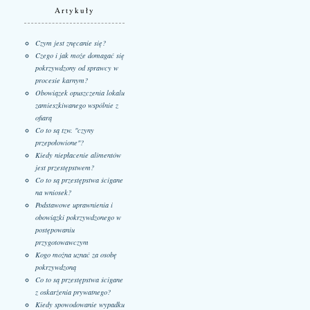
Artykuły
Czym jest znęcanie się?
Czego i jak może domagać się
pokrzywdzony od sprawcy w
procesie karnym?
Obowiązek opuszczenia lokalu
zamieszkiwanego wspólnie z
ofiarą
Co to są tzw. "czyny
przepołowione"?
Kiedy niepłacenie alimentów
jest przestępstwem?
Co to są przestępstwa ścigane
na wniosek?
Podstawowe uprawnienia i
obowiązki pokrzywdzonego w
postępowaniu
przygotowawczym
Kogo można uznać za osobę
pokrzywdzoną
Co to są przestępstwa ścigane
z oskarżenia prywatnego?
Kiedy spowodowanie wypadku