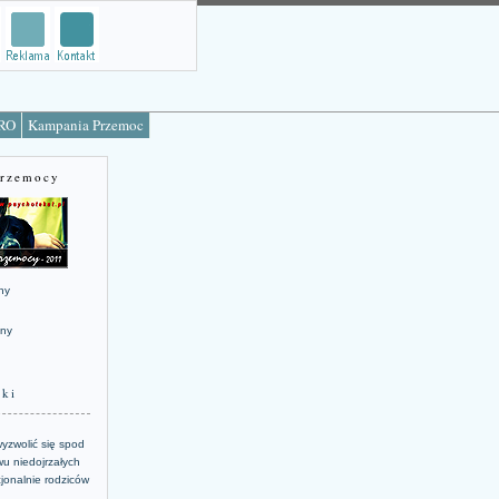
TRO
Kampania Przemoc
Przemocy
ny
jny
żki
yzwolić się spod
u niedojrzałych
jonalnie rodziców