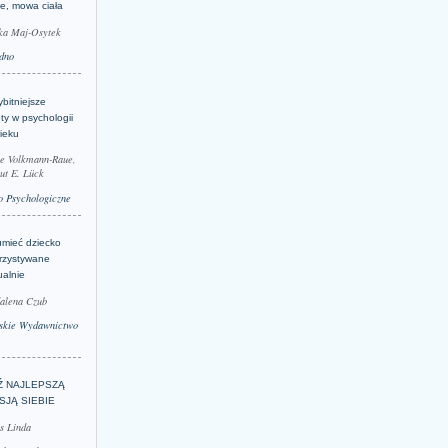
je, mowa ciała
ka Maj-Osytek
dno
bitniejsze
ty w psychologii
ieku
le Volkmann-Raue,
ut E. Lück
 Psychologiczne
umieć dziecko
rzystywane
ualnie
alena Czub
skie Wydawnictwo
Ź NAJLEPSZĄ
SJĄ SIEBIE
s Linda