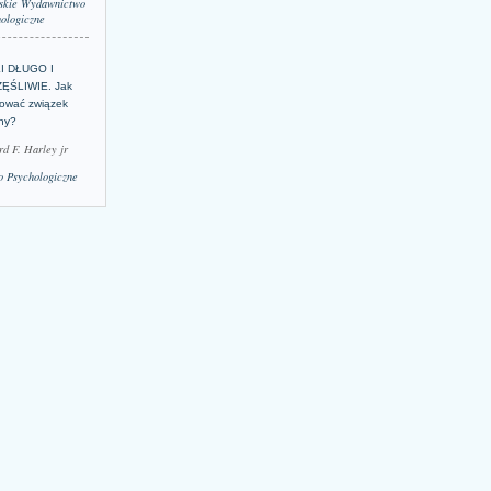
skie Wydawnictwo
ologiczne
LI DŁUGO I
ĘŚLIWIE. Jak
ować związek
lny?
rd F. Harley jr
 Psychologiczne