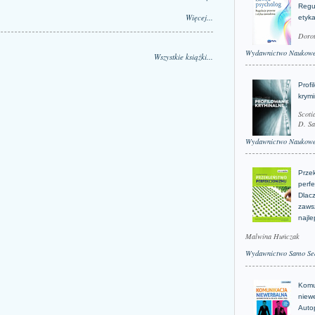
Regu
Więcej...
etyk
Doro
Wydawnictwo Naukow
Wszystkie książki...
Profi
krym
Scoti
D. Sa
Wydawnictwo Naukow
Prze
perfe
Dlacz
zaws
najle
Malwina Huńczak
Wydawnictwo Samo Se
Komu
niew
Auto