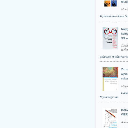
relac
Moni
Wydawnictwo Samo Se
Najwy
kobie
XX w
Sibyl
Helm
Gdańskie Wydawnictwo
Zroz
wyko
seks
Magd
Gdań
Psychologiczne
BĄD
WER
Adam