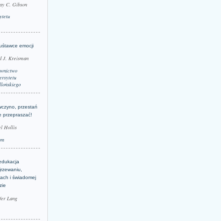
ay C. Gibson
ytetu
uśtawce emocji
d J. Kreisman
wnictwo
rsytetu
llońskiego
wczyno, przestań
e przepraszać!
l Hollis
um
edukacja
jrzewaniu,
jach i świadomej
zie
fer Lang