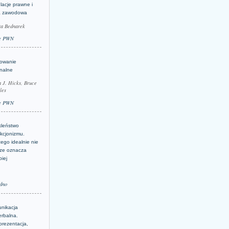
lacje prawne i
a zawodowa
ta Bednarek
e PWN
lowanie
inalne
a J. Hicks, Bruce
les
e PWN
kleństwo
kcjonizmu.
ego idealnie nie
ze oznacza
piej
dno
nikacja
erbalna.
prezentacja,