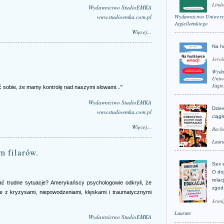
Linds
Wydawnictwo StudioEMKA
www.studioemka.com.pl
Wydawnictwo Uniwers
Jagiellońskiego
Więcej...
Na h
Jerol
Wyda
Uniwe
Jagie
ć sobie, że mamy kontrolę nad naszymi słowami..."
Wydawnictwo StudioEMKA
Dzie
www.studioemka.com.pl
ciągl
Więcej...
Rache
Laur
m filarów.
Sex 
O do
relac
 trudne sytuacje? Amerykańscy psychologowie odkryli, że
zgod
ie z kryzysami, niepowodzeniami, klęskami i traumatycznymi
Jenni
Laurum
Wydawnictwo StudioEMKA