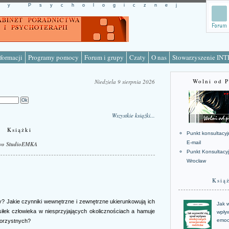
cy Psychologicznej
formacji
Programy pomocy
Forum i grupy
Czaty
O nas
Stowarzyszenie IN
Wolni od 
Niedziela 9 sierpnia 2026
Wszystkie książki...
Książki
Punkt konsultacyj
E-mail
wo StudioEMKA
Punkt Konsultacy
Wrocław
Ksią
? Jakie czynniki wewnętrzne i zewnętrzne ukierunkowują ich
Jak w
iłek człowieka w niesprzyjających okolicznościach a hamuje
wpływ
emoc
korzystnych?