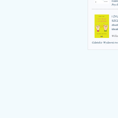
Gdań
Psych
I ŻY
SZCZ
zbud
idea
Willa
Gdańskie Wydawnictwo