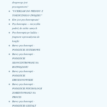
drogowego jest
przestępstwem?
"UCIEKŁAM DO PRZODU Z
TOKSYCZNEGO ZWIĄZKU"
Kim jest psychoterapeuta?
Psychoterapia — niezwykła
podróż do siebie samych
Psychoterapia po ludzku –
fragment wprowadzenia do
książki
Barwy psychoterapii -
PODEJŚCIE SYSTEMOWE
Barwy psychoterapii -
PODEJŚCIE
SKONCENTROWANE NA
ROZWIĄZANIU
Barwy psychoterapii -
PODEJŚCIE
ERICKSONOWSKIE
Barwy psychoterapii -
PODEJŚCIE PSYCHOLOGII
ZORIENTOWANEJ NA
PROCES
Barwy psychoterapii -
PODEJŚCIE GESTALT