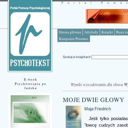
Portal Pomo
Strona główna
Artykuły
Książki
Baza in
Kampania Przemoc
Szukaj w książkach
E-book
Psychoterapia po
Wyniki wyszukiwania dla słowa
W
ludzku
MOJE DWIE GŁOWY
Maja Friedrich
Jeśli tylko posiad
"łowcę cudzych zasob