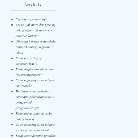
Artykuły
Czym jest znęcanie się?
Czego i jak może domagać się
pokrzywdzony od sprawcy w
procesie karnym?
Obowiązek opuszczenia lokalu
zamieszkiwanego wspólnie z
ofiarą
Co to są tzw. "czyny
przepołowione"?
Kiedy niepłacenie alimentów
jest przestępstwem?
Co to są przestępstwa ścigane
na wniosek?
Podstawowe uprawnienia i
obowiązki pokrzywdzonego w
postępowaniu
przygotowawczym
Kogo można uznać za osobę
pokrzywdzoną
Co to są przestępstwa ścigane
z oskarżenia prywatnego?
Kiedy spowodowanie wypadku