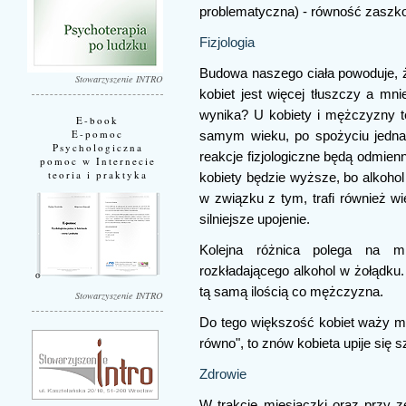
problematyczna) - równość zaszko
Fizjologia
Budowa naszego ciała powoduje, że
Stowarzyszenie INTRO
kobiet jest więcej tłuszczy a mn
wynika? U kobiety i mężczyzny t
E-book
E-pomoc
samym wieku, po spożyciu jednak
Psychologiczna
reakcje fizjologiczne będą odmien
pomoc w Internecie
teoria i praktyka
kobiety będzie wyższe, bo alkoho
w związku z tym, trafi również wi
silniejsze upojenie.
Kolejna różnica polega na m
rozkładającego alkohol w żołądku. 
tą samą ilością co mężczyzna.
Stowarzyszenie INTRO
Do tego większość kobiet waży mni
równo", to znów kobieta upije się s
Zdrowie
W trakcie miesiączki oraz przy 