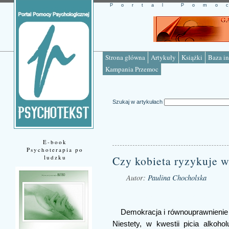
Portal Pomo
Strona główna
Artykuły
Książki
Baza in
Kampania Przemoc
Szukaj w artykułach
E-book
Psychoterapia po
ludzku
Czy kobieta ryzykuje w
Autor:
Paulina Chocholska
Źródło: www.psychotekst.pl
Demokracja i równouprawnienie
Niestety, w kwestii picia alkoho