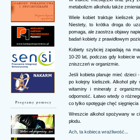
metabolizm alkoholu także zmienia
Wiele kobiet traktuje kieliszek
Niestety, to krótka droga do uz
pomaga, ale zaostrza objawy napi
badań kobiety z prawidłowym poz
Kobiety szybciej zapadają na m
10-20 lat, podczas gdy kobiecie w
zniszczeń w organizmie.
Jeśli kobieta planuje mieć dzieci
po kolejny kieliszek. Alkohol pit
witaminy i minerały z organizmu
odporność. Łatwo wtedy o różnego
Programy pomocy
co tylko spotęguje chęć sięgnięcia 
Wreszcie alkohol spożywany w 
płodu.
Ach, ta kobieca wrażliwość...