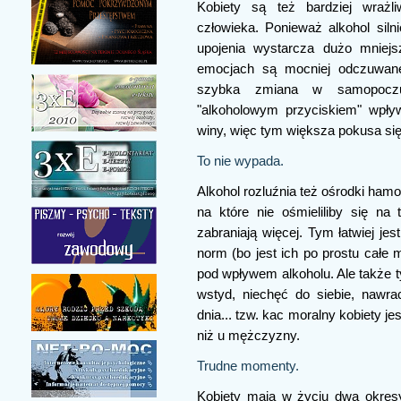
Kobiety są też bardziej wrażli
człowieka. Ponieważ alkohol siln
upojenia wystarcza dużo mniejs
emocjach są mocniej odczuwane
szybka zmiana w samopoczu
"alkoholowym przyciskiem" wpływ
winy, więc tym większa pokusa się
To nie wypada.
Alkohol rozluźnia też ośrodki hamo
na które nie ośmieliliby się na
zabraniają więcej. Tym łatwiej je
norm (bo jest ich po prostu całe
pod wpływem alkoholu. Ale także t
wstyd, niechęć do siebie, nawr
dnia... tzw. kac moralny kobiety je
niż u mężczyzny.
Trudne momenty.
Kobiety mają w życiu dwa okres