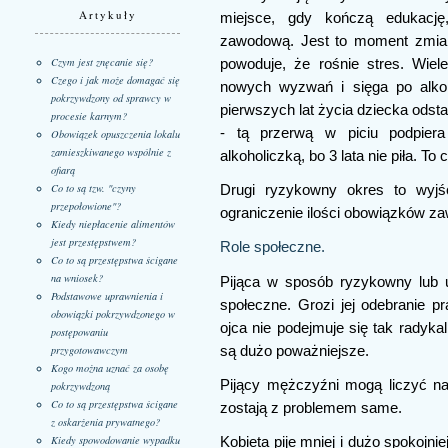
Artykuły
miejsce, gdy kończą edukację,
zawodową. Jest to moment zmian
Czym jest znęcanie się?
powoduje, że rośnie stres. Wiel
Czego i jak może domagać się
nowych wyzwań i sięga po alkoh
pokrzywdzony od sprawcy w
pierwszych lat życia dziecka odsta
procesie karnym?
- tą przerwą w piciu podpiera
Obowiązek opuszczenia lokalu
zamieszkiwanego wspólnie z
alkoholiczką, bo 3 lata nie piła. To
ofiarą
Co to są tzw. "czyny
Drugi ryzykowny okres to wyjś
przepołowione"?
ograniczenie ilości obowiązków z
Kiedy niepłacenie alimentów
jest przestępstwem?
Role społeczne.
Co to są przestępstwa ścigane
na wniosek?
Pijąca w sposób ryzykowny lub u
Podstawowe uprawnienia i
społeczne. Grozi jej odebranie p
obowiązki pokrzywdzonego w
ojca nie podejmuje się tak radyka
postępowaniu
są dużo poważniejsze.
przygotowawczym
Kogo można uznać za osobę
Pijący mężczyźni mogą liczyć na 
pokrzywdzoną
Co to są przestępstwa ścigane
zostają z problemem same.
z oskarżenia prywatnego?
Kiedy spowodowanie wypadku
Kobieta pije mniej i dużo spokojnie