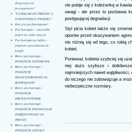
drogowego jest
nie pobije się z koleżanką w kawiar
przestępstwem?
uwagi - ale przez to pozbawia 
"UCIEKŁAM DO PRZODU Z
postępującej degradacji.
TOKSYCZNEGO ZWIĄZKU"
Kim jest psychoterapeuta?
Styl picia kobiet także się zmieni
Psychoterapia — niezwykła
podróż do siebie samych
oporów przed okazywaniem agresji
Psychoterapia po ludzku –
nie różnią się od tego, co robią c
fragment wprowadzenia do
kobiet.
książki
Barwy psychoterapii -
Ponieważ kobieta szybciej się uza
PODEJŚCIE SYSTEMOWE
niej dużo szybsze i dotkliws
Barwy psychoterapii -
PODEJŚCIE
najmniejszych nawet wątpliwości, c
SKONCENTROWANE NA
do niczego nie zobowiązuje a moż
ROZWIĄZANIU
niebezpieczne rozmiary.
Barwy psychoterapii -
PODEJŚCIE
ERICKSONOWSKIE
Barwy psychoterapii -
PODEJŚCIE PSYCHOLOGII
ZORIENTOWANEJ NA
PROCES
Barwy psychoterapii -
PODEJŚCIE GESTALT