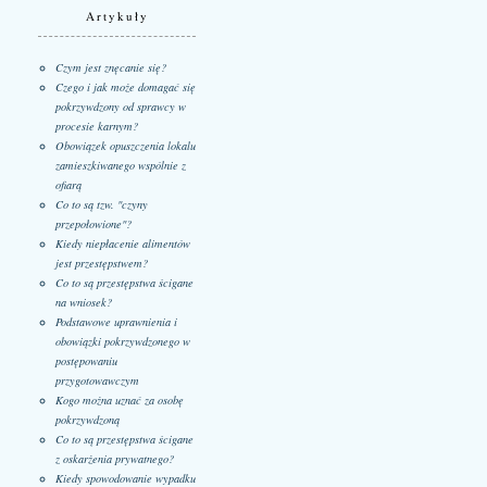
Artykuły
Czym jest znęcanie się?
Czego i jak może domagać się
pokrzywdzony od sprawcy w
procesie karnym?
Obowiązek opuszczenia lokalu
zamieszkiwanego wspólnie z
ofiarą
Co to są tzw. "czyny
przepołowione"?
Kiedy niepłacenie alimentów
jest przestępstwem?
Co to są przestępstwa ścigane
na wniosek?
Podstawowe uprawnienia i
obowiązki pokrzywdzonego w
postępowaniu
przygotowawczym
Kogo można uznać za osobę
pokrzywdzoną
Co to są przestępstwa ścigane
z oskarżenia prywatnego?
Kiedy spowodowanie wypadku