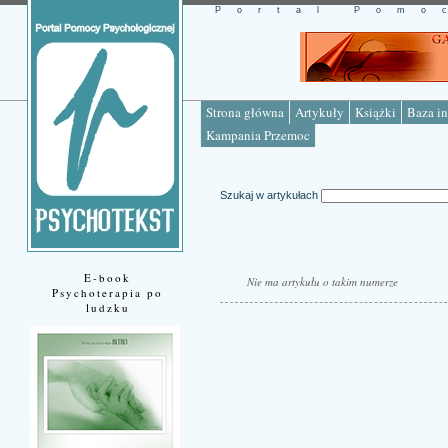
Portal Pomo
Strona główna
Artykuły
Książki
Baza in
Kampania Przemoc
Szukaj w artykułach
E-book
Nie ma artykułu o takim numerze
Psychoterapia po
ludzku