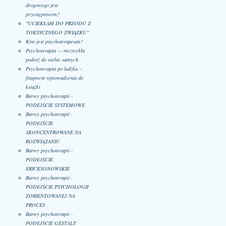
drogowego jest
przestępstwem?
"UCIEKŁAM DO PRZODU Z
TOKSYCZNEGO ZWIĄZKU"
Kim jest psychoterapeuta?
Psychoterapia — niezwykła
podróż do siebie samych
Psychoterapia po ludzku –
fragment wprowadzenia do
książki
Barwy psychoterapii -
PODEJŚCIE SYSTEMOWE
Barwy psychoterapii -
PODEJŚCIE
SKONCENTROWANE NA
ROZWIĄZANIU
Barwy psychoterapii -
PODEJŚCIE
ERICKSONOWSKIE
Barwy psychoterapii -
PODEJŚCIE PSYCHOLOGII
ZORIENTOWANEJ NA
PROCES
Barwy psychoterapii -
PODEJŚCIE GESTALT