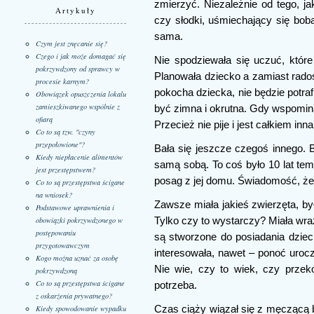
zmierzyć. Niezależnie od tego, j
Artykuły
czy słodki, uśmiechający się boba
sama.
Czym jest znęcanie się?
Czego i jak może domagać się
Nie spodziewała się uczuć, które
pokrzywdzony od sprawcy w
Planowała dziecko a zamiast radośc
procesie karnym?
pokocha dziecka, nie będzie potra
Obowiązek opuszczenia lokalu
zamieszkiwanego wspólnie z
być zimna i okrutna. Gdy wspomina
ofiarą
Przecież nie pije i jest całkiem inna
Co to są tzw. "czyny
przepołowione"?
Bała się jeszcze czegoś innego. B
Kiedy niepłacenie alimentów
samą sobą. To coś było 10 lat tem
jest przestępstwem?
posag z jej domu. Świadomość, że 
Co to są przestępstwa ścigane
na wniosek?
Zawsze miała jakieś zwierzęta, by
Podstawowe uprawnienia i
obowiązki pokrzywdzonego w
Tylko czy to wystarczy? Miała wraż
postępowaniu
są stworzone do posiadania dzieci
przygotowawczym
interesowała, nawet – ponoć uroc
Kogo można uznać za osobę
Nie wie, czy to wiek, czy przek
pokrzywdzoną
Co to są przestępstwa ścigane
potrzeba.
z oskarżenia prywatnego?
Kiedy spowodowanie wypadku
Czas ciąży wiązał się z męczącą 