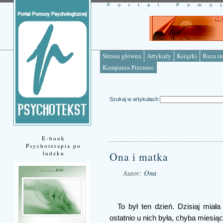
Portal Pomo
Strona główna
Artykuły
Książki
Baza in
Kampania Przemoc
Szukaj w artykułach
E-book
Psychoterapia po
ludzku
Ona i matka
Autor:
Ona
Źródło: www.psychotekst.pl
To był ten dzień. Dzisiaj miał
ostatnio u nich była, chyba miesią