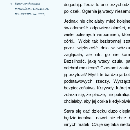
Barwy psychoterapii -
dogadują. Teraz to ono przychodzi
PODEJŚCIE POZNAWCZO-
policzek. Ogarnia ją wtedy niesam
BEHAWIORALNE (CBT)
Jednak nie chciałaby mieć kolejn
świadomość odpowiedzialności,
wiele bolesnych wspomnień, któ
córki... Widok tak bezbronnej ist
przez większość dnia w wózku.
zaglądała, ale nikt go nie karm
Bezsilność, jaką wtedy czuła, p
odebrał rodzicom? Czasami zastana
ją przytulał? Myśli te bardzo ją b
podstawowych rzeczy. Wyrządzi
bezpieczeństwa. Krzywdy, której ni
zdarza się, że płacze, nie potrafi
chciałaby, aby jej córka kiedykolwi
Stara się dać dziecku dużo ciepła
będzie idealna i nawet nie chce.
innych matek. Czuje się taka niedoj