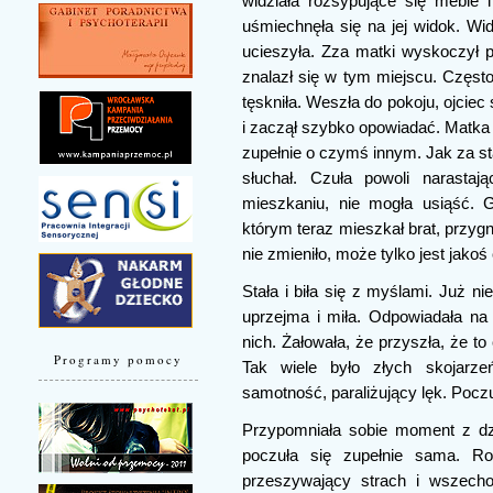
widziała rozsypujące się meble i
uśmiechnęła się na jej widok. Wid
ucieszyła. Zza matki wyskoczył p
znalazł się w tym miejscu. Często
tęskniła. Weszła do pokoju, ojciec 
i zaczął szybko opowiadać. Matk
zupełnie o czymś innym. Jak za st
słuchał. Czuła powoli narastaj
mieszkaniu, nie mogła usiąść.
którym teraz mieszkał brat, przygni
nie zmieniło, może tylko jest jakoś
Stała i biła się z myślami. Już n
uprzejma i miła. Odpowiadała na 
nich. Żałowała, że przyszła, że 
Programy pomocy
Tak wiele było złych skojarzeń
samotność, paraliżujący lęk. Poczu
Przypomniała sobie moment z dz
poczuła się zupełnie sama. Ro
przeszywający strach i wszecho