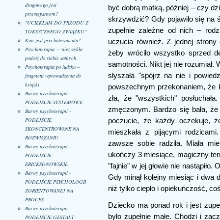
drogowego jest
być dobrą matką, później – czy dzi
przestępstwem?
skrzywdzić? Gdy pojawiło się na ś
"UCIEKŁAM DO PRZODU Z
zupełnie zależne od nich – rodz
TOKSYCZNEGO ZWIĄZKU"
Kim jest psychoterapeuta?
uczucia również. Z jednej strony 
Psychoterapia — niezwykła
żeby wróciło wszystko sprzed de
podróż do siebie samych
samotności. Nikt jej nie rozumiał.
Psychoterapia po ludzku –
słyszała "spójrz na nie i powied
fragment wprowadzenia do
książki
powszechnym przekonaniem, że każ
Barwy psychoterapii -
zła, że "wszystkich" posłuchał
PODEJŚCIE SYSTEMOWE
zmęczonym. Bardzo się bała, że j
Barwy psychoterapii -
PODEJŚCIE
poczucie, że każdy oczekuje, ż
SKONCENTROWANE NA
mieszkała z pijącymi rodzicami
ROZWIĄZANIU
zawsze sobie radziła. Miała mi
Barwy psychoterapii -
ukończy 3 miesiące, magiczny termi
PODEJŚCIE
ERICKSONOWSKIE
"fajnie" w jej głowie nie nastąpiło.
Barwy psychoterapii -
Gdy minął kolejny miesiąc i dwa d
PODEJŚCIE PSYCHOLOGII
niż tylko ciepło i opiekuńczość, c
ZORIENTOWANEJ NA
PROCES
Dziecko ma ponad rok i jest zupe
Barwy psychoterapii -
było zupełnie małe. Chodzi i za
PODEJŚCIE GESTALT