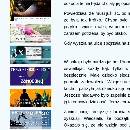
uczucia te nie będą chciały jej opuś
Powiedziała, że musi już iść, bo n
że była tak krótko. Chyba było 
przykre, widok matki, wspomnien
zarazem potrzeba, by być blisko.
Gdy wyszła na ulicę spojrzała na 
W pokoju było bardzo jasno. Promi
oświetlając każdy kąt. Tylko w
bezpiecznie. Małe dziecko siedz
pomruki zadowolenia. W rączkach
kuchni, patrzyła jak dziecko się b
Jeszcze niedawno było zupełnie za
ją ta odpowiedzialność. Teraz coraz
Zanim podjęli decyzję starania 
dyskusji. Wiedziała, że począt
Okazało się, że nie wzięła pod