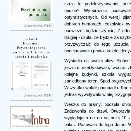
czuła to podekscytowanie, prz
będzie? Wyobraźnia podsuwała
optymistycznych. Od wersji pij
dobrych humorach, cokolwiek by
Stowarzyszenie INTRO
podwieźć i będzie szybciej. Z jedne
drugiej - czuła, że będzie za szyb
E-book
E-pomoc
przyzwyczaić do tego uczucia 
Psychologiczna
podejmowaniu prawie każdej decyz
pomoc w Internecie
teoria i praktyka
Wysiadła na swojej ulicy. Słońce
jeszcze przebłyskiwało, tworząc z
kolejne budynki, szkoła wygl
zaniedbany teren. Spod brązowych 
Wszystko wokół podupadło. Kochał
jednak wywoływało w niej przygnę
Stowarzyszenie INTRO
Weszła do bramy, poczuła chłód
Zadzwoniła do drzwi. Otworzyła
wyglądająca na co najmniej 10 la
bała… Pasowała do tego domu. W