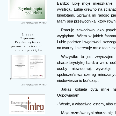
Bardzo lubię moje mieszkanie. 
wystroju. Lubię drewno na ściana
bibelotami. Sprawia mi radość pi
Mam psa przewodnika, który równi
Stowarzyszenie INTRO
Pracuję zawodowo jako psych
E-book
wyglądam. Wiem w jakich fasonach
E-pomoc
Lubię podróże i wędrówki, szczegól
Psychologiczna
pomoc w Internecie
na twarzy. Interesuje mnie teatr, 
teoria i praktyka
Wszystko to jest zwyczajne 
charakterystykę bardzo wielu osó
osoby niewidomej, wywołuje 
społeczeństwa szereg mieszanyc
niedowierzaniu kończąc.
Stowarzyszenie INTRO
Jakaś kobieta pyta mnie na
Odpowiadam:
- Wcale, a właściwie jestem, albo
Moja rozmówczyni oburza się. N