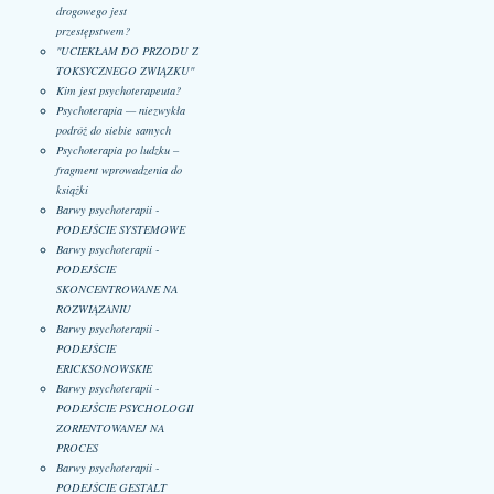
drogowego jest
przestępstwem?
"UCIEKŁAM DO PRZODU Z
TOKSYCZNEGO ZWIĄZKU"
Kim jest psychoterapeuta?
Psychoterapia — niezwykła
podróż do siebie samych
Psychoterapia po ludzku –
fragment wprowadzenia do
książki
Barwy psychoterapii -
PODEJŚCIE SYSTEMOWE
Barwy psychoterapii -
PODEJŚCIE
SKONCENTROWANE NA
ROZWIĄZANIU
Barwy psychoterapii -
PODEJŚCIE
ERICKSONOWSKIE
Barwy psychoterapii -
PODEJŚCIE PSYCHOLOGII
ZORIENTOWANEJ NA
PROCES
Barwy psychoterapii -
PODEJŚCIE GESTALT