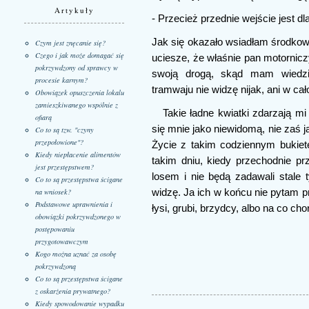
Artykuły
- Przecież przednie wejście jest d
Jak się okazało wsiadłam środko
Czym jest znęcanie się?
Czego i jak może domagać się
uciesze, że właśnie pan motornic
pokrzywdzony od sprawcy w
swoją drogą, skąd mam wiedzie
procesie karnym?
tramwaju nie widzę nijak, ani w cał
Obowiązek opuszczenia lokalu
zamieszkiwanego wspólnie z
Takie ładne kwiatki zdarzają mi
ofiarą
się mnie jako niewidomą, nie zaś j
Co to są tzw. "czyny
przepołowione"?
Życie z takim codziennym bukiete
Kiedy niepłacenie alimentów
takim dniu, kiedy przechodnie 
jest przestępstwem?
losem i nie będą zadawali stale 
Co to są przestępstwa ścigane
widzę. Ja ich w końcu nie pytam p
na wniosek?
Podstawowe uprawnienia i
łysi, grubi, brzydcy, albo na co chor
obowiązki pokrzywdzonego w
postępowaniu
przygotowawczym
Kogo można uznać za osobę
pokrzywdzoną
Co to są przestępstwa ścigane
z oskarżenia prywatnego?
Kiedy spowodowanie wypadku