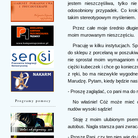
jestem nieszczęśliwa, tylko ni
odosobniony przypadek. Co kro
takim stereotypowym myśleniem.
Przez całe moje średnio długie
moim murowanym nieszczęściu.
Pracuję w kilku instytucjach. S
do sklepu z porcelaną w poszukiwani
nie sprostał moim wymaganiom n
ciężki kubeczek i chce go koniecz
z ręki, bo ma niezwykle wygodne 
Marudzę. Pytam, kiedy będzie nas
- Proszę zaglądać, co pani ma do r
Programy pomocy
No właśnie! Cóż może mieć d
nudów wysoki sądzie!
Stoję z moim ulubionym psem
autobus. Nagla starsza pani zwrac
- Proszę Pani, czy ten pies wie d