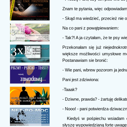
Znam te pytania, więc odpowiadam 
- Skąd ma wiedzieć, przecież nie
Na co pani z powątpiewaniem:
- Tak?! A ja czytałam, że te psy wi
Przekonałam się już niejednokrot
większe możliwości umysłowe moj
Postanawiam sie bronić:
- Wie pani, wbrew pozorom ja jedna
Pani jest zdziwiona:
-Taaak?
- Dziwne, prawda? - żartuję delikat
- Nooo! - pani potwierdza dziwac
Kiedyś w pośpiechu wsiadam d
słyszę wypowiedzianą forte uwagę