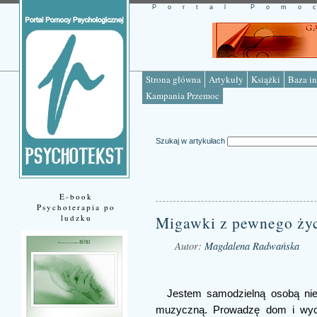
Portal Pomo
Strona główna
Artykuły
Książki
Baza in
Kampania Przemoc
Szukaj w artykułach
E-book
Psychoterapia po
ludzku
Migawki z pewnego ży
Autor:
Magdalena Radwańska
Źródło: www.psychotekst.pl
Jestem samodzielną osobą ni
muzyczną. Prowadzę dom i wych