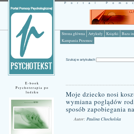
Portal Pomo
Strona główna
Artykuły
Książki
Baza in
Kampania Przemoc
Szukaj w artykułach
E-book
Psychoterapia po
ludzku
Moje dziecko nosi kosz
wymiana poglądów rodz
sposób zapobiegania n
Autor:
Paulina Chocholska
Źródło: www.psychotekst.pl