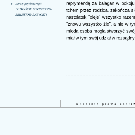
reprymendą za bałagan w pokoju
Barwy psychoterapii -
PODEJŚCIE POZNAWCZO-
tchem przez rodzica, zakończą si
BEHAWIORALNE (CBT)
nastolatek "oleje" wszystko raz
"znowu wszystko źle", a nie w t
młoda osoba mogła stworzyć swój 
miał w tym swój udział w rozsądny
Wszelkie prawa zast