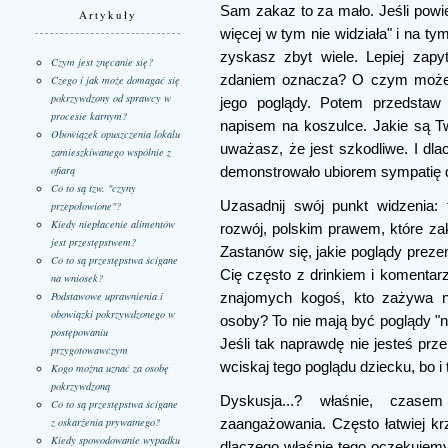
Sam zakaz to za mało. Jeśli powi
Artykuły
więcej w tym nie widziała" i na t
zyskasz zbyt wiele. Lepiej zapy
Czym jest znęcanie się?
zdaniem oznacza? O czym może ś
Czego i jak może domagać się
pokrzywdzony od sprawcy w
jego poglądy. Potem przedstaw
procesie karnym?
napisem na koszulce. Jakie są T
Obowiązek opuszczenia lokalu
uważasz, że jest szkodliwe. I dl
zamieszkiwanego wspólnie z
ofiarą
demonstrowało ubiorem sympatię 
Co to są tzw. "czyny
Uzasadnij swój punkt widzenia: 
przepołowione"?
Kiedy niepłacenie alimentów
rozwój, polskim prawem, które za
jest przestępstwem?
Zastanów się, jakie poglądy preze
Co to są przestępstwa ścigane
Cię często z drinkiem i komenta
na wniosek?
Podstawowe uprawnienia i
znajomych kogoś, kto zażywa na
obowiązki pokrzywdzonego w
osoby? To nie mają być poglądy "na
postępowaniu
Jeśli tak naprawdę nie jesteś prz
przygotowawczym
wciskaj tego poglądu dziecku, bo i t
Kogo można uznać za osobę
pokrzywdzoną
Dyskusja...? właśnie, czas
Co to są przestępstwa ścigane
z oskarżenia prywatnego?
zaangażowania. Często łatwiej kr
Kiedy spowodowanie wypadku
dlaczego właśnie tego oczekujemy 