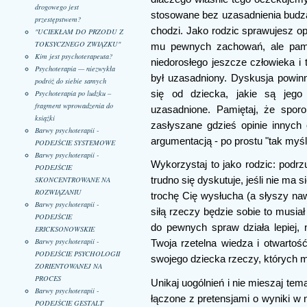
drogowego jest
stosowane bez uzasadnienia budzą s
przestępstwem?
chodzi. Jako rodzic sprawujesz 
"UCIEKŁAM DO PRZODU Z
TOKSYCZNEGO ZWIĄZKU"
mu pewnych zachowań, ale pamię
Kim jest psychoterapeuta?
niedorosłego jeszcze człowieka i
Psychoterapia — niezwykła
był uzasadniony. Dyskusja powin
podróż do siebie samych
Psychoterapia po ludzku –
się od dziecka, jakie są jego
fragment wprowadzenia do
uzasadnione. Pamiętaj, że spor
książki
zasłyszane gdzieś opinie innyc
Barwy psychoterapii -
argumentacją - po prostu "tak myśli 
PODEJŚCIE SYSTEMOWE
Barwy psychoterapii -
Wykorzystaj to jako rodzic: podr
PODEJŚCIE
SKONCENTROWANE NA
trudno się dyskutuje, jeśli nie ma 
ROZWIĄZANIU
trochę Cię wysłucha (a słyszy nawe
Barwy psychoterapii -
siłą rzeczy będzie sobie to musia
PODEJŚCIE
do pewnych spraw działa lepiej,
ERICKSONOWSKIE
Barwy psychoterapii -
Twoja rzetelna wiedza i otwarto
PODEJŚCIE PSYCHOLOGII
swojego dziecka rzeczy, których mo
ZORIENTOWANEJ NA
PROCES
Unikaj uogólnień i nie mieszaj te
Barwy psychoterapii -
łączone z pretensjami o wyniki w 
PODEJŚCIE GESTALT