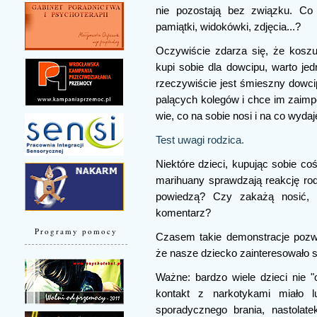
nie pozostają bez związku. Co
pamiątki, widokówki, zdjęcia...?
Oczywiście zdarza się, że koszu
kupi sobie dla dowcipu, warto j
rzeczywiście jest śmieszny dowcip
palących kolegów i chce im zaimpo
wie, co na sobie nosi i na co wyd
Test uwagi rodzica.
Niektóre dzieci, kupując sobie co
marihuany sprawdzają reakcję rod
powiedzą? Czy zakażą nosić, 
komentarz?
Programy pomocy
Czasem takie demonstracje pozwa
że nasze dziecko zainteresowało s
Ważne: bardzo wiele dzieci nie 
kontakt z narkotykami miało
sporadycznego brania, nastolat