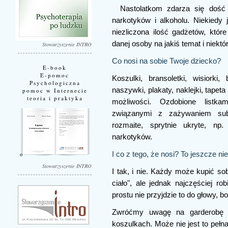
Nastolatkom zdarza się dość
narkotyków i alkoholu. Niekiedy 
niezliczona ilość gadżetów, któr
danej osoby na jakiś temat i niektó
Stowarzyszenie INTRO
Co nosi na sobie Twoje dziecko?
E-book
E-pomoc
Koszulki, bransoletki, wisiorki, 
Psychologiczna
naszywki, plakaty, naklejki, tapet
pomoc w Internecie
teoria i praktyka
możliwości. Ozdobione listk
związanymi z zażywaniem sub
rozmaite, sprytnie ukryte, np
narkotyków.
I co z tego, że nosi? To jeszcze ni
Stowarzyszenie INTRO
I tak, i nie. Każdy może kupić so
ciało", ale jednak najczęściej ro
prostu nie przyjdzie to do głowy, bo
Zwróćmy uwagę na garderobę n
koszulkach. Może nie jest to pełn