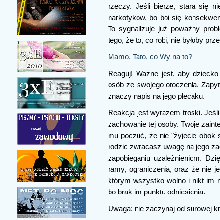
rzeczy. Jeśli bierze, stara się 
narkotyków, bo boi się konsekwenc
To sygnalizuje już poważny probl
tego, że to, co robi, nie byłoby pr
Mamo, Tato, co Wy na to?
Reaguj! Ważne jest, aby dziecko 
osób ze swojego otoczenia. Zapyt
znaczy napis na jego plecaku.
Reakcja jest wyrazem troski. Jeśl
zachowanie tej osoby. Twoje zaint
mu poczuć, że nie "żyjecie obok sie
rodzic zwracasz uwagę na jego za
zapobieganiu uzależnieniom. Dzię
ramy, ograniczenia, oraz że nie j
którym wszystko wolno i nikt im n
bo brak im punktu odniesienia.
Uwaga: nie zaczynaj od surowej kry