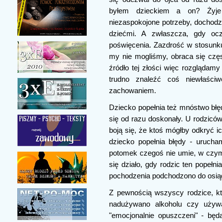
byłem dzieckiem a on? Żyje 
niezaspokojone potrzeby, dochodz
dziećmi. A zwłaszcza, gdy oc
poświęcenia. Zazdrość w stosunku
my nie mogliśmy, obraca się częs
źródło tej złości więc rozglądamy
trudno znaleźć coś niewłaśc
zachowaniem.
Dziecko popełnia też mnóstwo błęd
się od razu doskonały. U rodziców,
boją się, że ktoś mógłby odkryć i
dziecko popełnia błędy - urucha
potomek czegoś nie umie, w czym
się działo, gdy rodzic ten popełni
pochodzenia podchodzono do osią
Z pewnością wszyscy rodzice, k
nadużywano alkoholu czy używa
"emocjonalnie opuszczeni" - będą