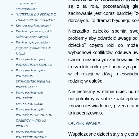
drogowego jest
są z tą rolą, pozostawiają gł
przestępstwem?
zachowanie jest coraz bardziej "
"UCIEKŁAM DO PRZODU Z
TOKSYCZNEGO ZWIĄZKU"
dorosłych. To dramat błędnego koła
Kim jest psychoterapeuta?
Nierzadko dziecko spełnia swoj
Psychoterapia — niezwykła
podróż do siebie samych
problemy aby odwrócić uwagę od k
Psychoterapia po ludzku –
dziecko" często robi co może
fragment wprowadzenia do
wybuchowi konfliktów, odsuwa uwa
książki
Barwy psychoterapii -
swoim nieznośnym zachowaniu. Rod
PODEJŚCIE SYSTEMOWE
to syn lub córka jest przyczyną i
Barwy psychoterapii -
w ich relacji, w którą - nieświad
PODEJŚCIE
rodzinę w całości.
SKONCENTROWANE NA
ROZWIĄZANIU
Nie jesteśmy w stanie uciec od na
Barwy psychoterapii -
PODEJŚCIE
nie potrafimy w sobie zaakceptow
ERICKSONOWSKIE
znowu nieświadomie, przerzucam
Barwy psychoterapii -
to inscenizowało.
PODEJŚCIE PSYCHOLOGII
ZORIENTOWANEJ NA
OCZEKIWANIA
PROCES
Barwy psychoterapii -
Współczesne dzieci stały się cent
PODEJŚCIE GESTALT