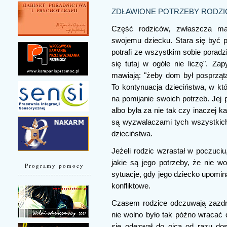
ZDŁAWIONE POTRZEBY RODZI
Część rodziców, zwłaszcza mat
swojemu dziecku. Stara się być p
potrafi ze wszystkim sobie poradz
się tutaj w ogóle nie liczę". Zap
mawiają: "żeby dom był posprząt
To kontynuacja dzieciństwa, w k
na pomijanie swoich potrzeb. Jej 
albo była za nie tak czy inaczej 
są wyzwalaczami tych wszystkich
dzieciństwa.
Jeżeli rodzic wzrastał w poczuciu,
jakie są jego potrzeby, że nie w
Programy pomocy
sytuacje, gdy jego dziecko upomina
konfliktowe.
Czasem rodzice odczuwają zazdr
nie wolno było tak późno wracać 
się odezwał do ojca od razu dos