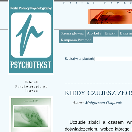
Portal Pomo
Strona główna
Artykuły
Książki
Baza in
Kampania Przemoc
Szukaj w artykułach
E-book
Psychoterapia po
ludzku
KIEDY CZUJESZ ZŁO
Autor:
Małgorzata Osipczuk
Źródło: www.psychotekst.pl
Uczucie złości a czasem wrę
doświadczeniem, wobec którego 