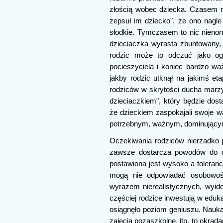
złością wobec dziecka. Czasem ro
zepsuł im dziecko", że ono nagle 
słodkie. Tymczasem to nic nienor
dzieciaczka wyrasta zbuntowany, 
rodzic może to odczuć jako ogro
pocieszyciela i koniec bardzo waż
jakby rodzic utknął na jakimś eta
rodziców w skrytości ducha marzy 
dzieciaczkiem", który będzie dost
że dzieckiem zaspokajali swoje 
potrzebnym, ważnym, dominujący
Oczekiwania rodziców nierzadko p
zawsze dostarcza powodów do d
postawiona jest wysoko a toleranc
mogą nie odpowiadać osobowoś
wyrazem nierealistycznych, wyid
częściej rodzice inwestują w eduk
osiągnęło poziom geniuszu. Nauk
zajęcia pozaszkolne, itp. to okra