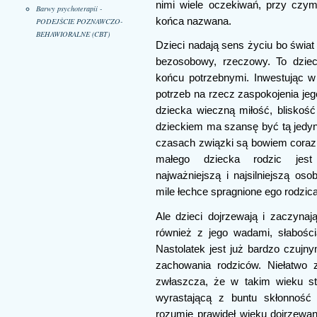
nimi wiele oczekiwań, przy czy
Barwy psychoterapii -
końca nazwana.
PODEJŚCIE POZNAWCZO-
BEHAWIORALNE (CBT)
Dzieci nadają sens życiu bo świat
bezosobowy, rzeczowy. To dziec
końcu potrzebnymi. Inwestując w
potrzeb na rzecz zaspokojenia jeg
dziecka wieczną miłość, bliskość
dzieckiem ma szansę być tą jedyn
czasach związki są bowiem coraz 
małego dziecka rodzic jest
najważniejszą i najsilniejszą os
mile łechce spragnione ego rodzica 
Ale dzieci dojrzewają i zaczynają
również z jego wadami, słabościa
Nastolatek jest już bardzo czuj
zachowania rodziców. Niełatwo 
zwłaszcza, że w takim wieku st
wyrastającą z buntu skłonność 
rozumie prawideł wieku dojrzewan