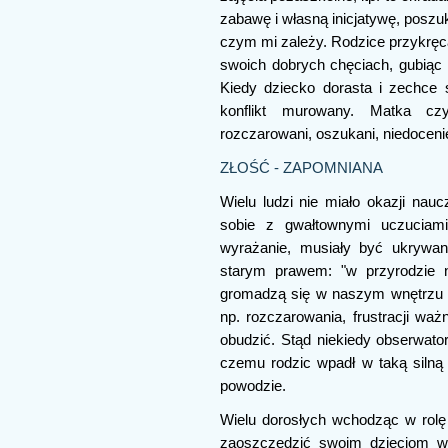
zabawę i własną inicjatywę, poszu
czym mi zależy. Rodzice przykręca
swoich dobrych chęciach, gubiąc 
Kiedy dziecko dorasta i zechce 
konflikt murowany. Matka cz
rozczarowani, oszukani, niedoceni
ZŁOŚĆ - ZAPOMNIANA
Wielu ludzi nie miało okazji nauc
sobie z gwałtownymi uczuciami
wyrażanie, musiały być ukrywan
starym prawem: "w przyrodzie n
gromadzą się w naszym wnętrzu i 
np. rozczarowania, frustracji waż
obudzić. Stąd niekiedy obserwat
czemu rodzic wpadł w taką silną
powodzie.
Wielu dorosłych wchodząc w rolę
zaoszczędzić swoim dzieciom w