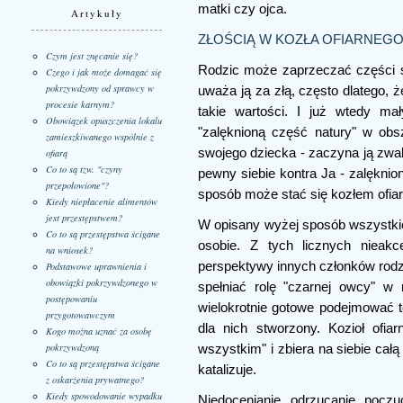
matki czy ojca.
Artykuły
ZŁOŚCIĄ W KOZŁA OFIARNEG
Czym jest znęcanie się?
Rodzic może zaprzeczać części sw
Czego i jak może domagać się
pokrzywdzony od sprawcy w
uważa ją za złą, często dlatego, 
procesie karnym?
takie wartości. I już wtedy ma
Obowiązek opuszczenia lokalu
"zalęknioną część natury" w ob
zamieszkiwanego wspólnie z
swojego dziecka - zaczyna ją zwal
ofiarą
Co to są tzw. "czyny
pewny siebie kontra Ja - zalęknio
przepołowione"?
sposób może stać się kozłem ofia
Kiedy niepłacenie alimentów
jest przestępstwem?
W opisany wyżej sposób wszystkie 
Co to są przestępstwa ścigane
osobie. Z tych licznych nieakc
na wniosek?
perspektywy innych członków rodzi
Podstawowe uprawnienia i
obowiązki pokrzywdzonego w
spełniać rolę "czarnej owcy" w r
postępowaniu
wielokrotnie gotowe podejmować tę
przygotowawczym
dla nich stworzony. Kozioł ofia
Kogo można uznać za osobę
pokrzywdzoną
wszystkim" i zbiera na siebie całą
Co to są przestępstwa ścigane
katalizuje.
z oskarżenia prywatnego?
Kiedy spowodowanie wypadku
Niedocenianie, odrzucanie, poczu