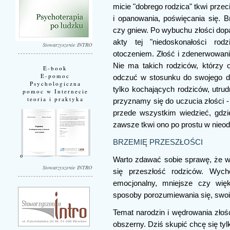
micie "dobrego rodzica" tkwi prze
i opanowania, poświęcania się. 
czy gniew. Po wybuchu złości dopa
akty tej "niedoskonałości rod
Stowarzyszenie INTRO
otoczeniem. Złość i zdenerwowani
Nie ma takich rodziców, którzy
E-book
E-pomoc
odczuć w stosunku do swojego dz
Psychologiczna
tylko kochających rodziców, utrud
pomoc w Internecie
teoria i praktyka
przyznamy się do uczucia złości -
przede wszystkim wiedzieć, gdzi
zawsze tkwi ono po prostu w nie
BRZEMIĘ PRZESZŁOŚCI
Warto zdawać sobie sprawę, że w 
Stowarzyszenie INTRO
się przeszłość rodziców. Wyc
emocjonalny, mniejsze czy wię
sposoby porozumiewania się, swois
Temat narodzin i wędrowania złośc
obszerny. Dziś skupić chcę się tyl