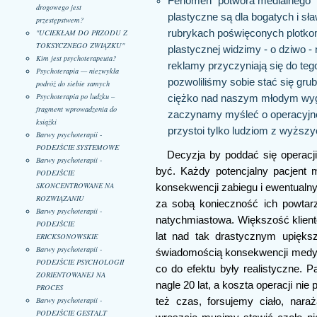
Fenomen "potwora medialnego" -
drogowego jest
plastyczne są dla bogatych i s
przestępstwem?
rubrykach poświęconych plotkom.
"UCIEKŁAM DO PRZODU Z
TOKSYCZNEGO ZWIĄZKU"
plastycznej widzimy - o dziwo - 
Kim jest psychoterapeuta?
reklamy przyczyniają się do teg
Psychoterapia — niezwykła
pozwoliliśmy sobie stać się grub
podróż do siebie samych
Psychoterapia po ludzku –
ciężko nad naszym młodym wygl
fragment wprowadzenia do
zaczynamy myśleć o operacyjnej
książki
przystoi tylko ludziom z wyższy
Barwy psychoterapii -
PODEJŚCIE SYSTEMOWE
Decyzja by poddać się operacji 
Barwy psychoterapii -
być. Każdy potencjalny pacjent
PODEJŚCIE
SKONCENTROWANE NA
konsekwencji zabiegu i ewentualn
ROZWIĄZANIU
za sobą konieczność ich powtarz
Barwy psychoterapii -
natychmiastowa. Większość klient
PODEJŚCIE
lat nad tak drastycznym upięks
ERICKSONOWSKIE
Barwy psychoterapii -
świadomością konsekwencji medyc
PODEJŚCIE PSYCHOLOGII
co do efektu były realistyczne. 
ZORIENTOWANEJ NA
nagle 20 lat, a koszta operacji nie
PROCES
Barwy psychoterapii -
też czas, forsujemy ciało, nar
PODEJŚCIE GESTALT