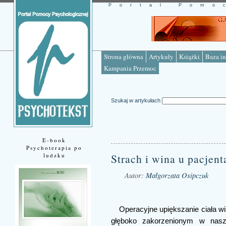
Portal Pomo
Strona główna
Artykuły
Książki
Baza in
Kampania Przemoc
Szukaj w artykułach
E-book
Psychoterapia po
ludzku
Strach i wina u pacjent
Autor:
Małgorzata Osipczuk
Źródło: www.psychotekst.pl
Operacyjne upiększanie ciała w
głęboko zakorzenionym w nasz