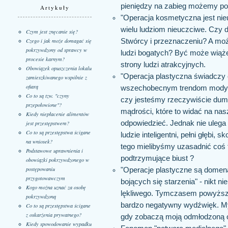
pieniędzy na zabieg możemy pom
Artykuły
"Operacja kosmetyczna jest nie
wielu ludziom nieuczciwe. Czy d
Czym jest znęcanie się?
Stwórcy i przeznaczeniu? A może
Czego i jak może domagać się
pokrzywdzony od sprawcy w
ludzi bogatych? Być może wiąże
procesie karnym?
strony ludzi atrakcyjnych.
Obowiązek opuszczenia lokalu
"Operacja plastyczna świadczy o
zamieszkiwanego wspólnie z
ofiarą
wszechobecnym trendom mody ś
Co to są tzw. "czyny
czy jesteśmy rzeczywiście dum
przepołowione"?
mądrości, które to widać na na
Kiedy niepłacenie alimentów
odpowiedzieć. Jednak nie ulega
jest przestępstwem?
Co to są przestępstwa ścigane
ludzie inteligentni, pełni głęb
na wniosek?
tego mielibyśmy uzasadnić coś t
Podstawowe uprawnienia i
podtrzymujące biust ?
obowiązki pokrzywdzonego w
postępowaniu
"Operacje plastyczne są domen
przygotowawczym
bojących się starzenia" - nikt n
Kogo można uznać za osobę
lękliwego. Tymczasem powyższy
pokrzywdzoną
bardzo negatywny wydźwięk. My
Co to są przestępstwa ścigane
z oskarżenia prywatnego?
gdy zobaczą moją odmłodzoną o
Kiedy spowodowanie wypadku