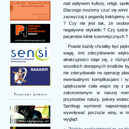
nad wpływem kultury, religii, spo
Dlaczego możemy czuć się winni 
zazwyczaj z pogardą traktujemy 
? Czy nie jest tak, że osobo
negatywne etykietki ? Czy ludzie
pacjentów klinik kosmetycznych ?
Prawie każdy chciałby być piękn
wagę, inni zdecydowanie większ
atrakcyjności staje się, z różn
wszelkich dostępnych środków by 
nie zdecydowało na operację pla
ewentualnymi komplikacjami i r
upiększanie ciała wiąże się z 
zakorzenionym w naszej ment
Programy pomocy
przymiotów natury, pokory wobec 
Spróbuję wymienić najważniejs
wywoływać poczucie winy, w mo
wygląd:
"Należy zaakceptować to, co da