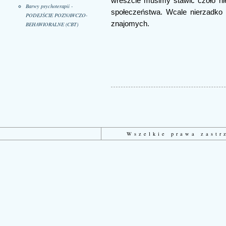
wreszcie musimy stawić czoło ni
Barwy psychoterapii -
społeczeństwa. Wcale nierzadko 
PODEJŚCIE POZNAWCZO-
znajomych.
BEHAWIORALNE (CBT)
Wszelkie prawa zast