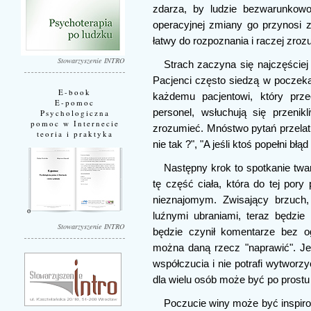
zdarza, by ludzie bezwarunkowo
operacyjnej zmiany go przynosi z
łatwy do rozpoznania i raczej zroz
Stowarzyszenie INTRO
Strach zaczyna się najczęściej 
Pacjenci często siedzą w poczekaln
E-book
każdemu pacjentowi, który prze
E-pomoc
personel, wsłuchują się przenik
Psychologiczna
pomoc w Internecie
zrozumieć. Mnóstwo pytań przelatu
teoria i praktyka
nie tak ?", "A jeśli ktoś popełni bł
Następny krok to spotkanie twa
tę część ciała, która do tej pory
nieznajomym. Zwisający brzuch, 
luźnymi ubraniami, teraz będzi
Stowarzyszenie INTRO
będzie czynił komentarze bez o
można daną rzecz "naprawić". Jeśl
współczucia i nie potrafi wytworz
dla wielu osób może być po prostu
Poczucie winy może być inspir