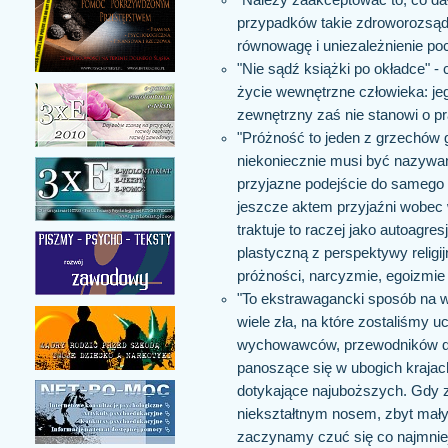
przypadków takie zdroworozsąd
równowagę i uniezależnienie poc
"Nie sądź książki po okładce" -
życie wewnętrzne człowieka: je
zewnętrzny zaś nie stanowi o p
"Próżność to jeden z grzechów 
niekoniecznie musi być nazywan
przyjazne podejście do samego s
jeszcze aktem przyjaźni wobe
traktuje to raczej jako autoagres
plastyczną z perspektywy relig
próżności, narcyzmie, egoizmie i
"To ekstrawagancki sposób na wy
wiele zła, na które zostaliśmy 
wychowawców, przewodników duc
panoszące się w ubogich krajac
dotykające najuboższych. Gdy ze
niekształtnym nosem, zbyt małym
zaczynamy czuć się co najmniej