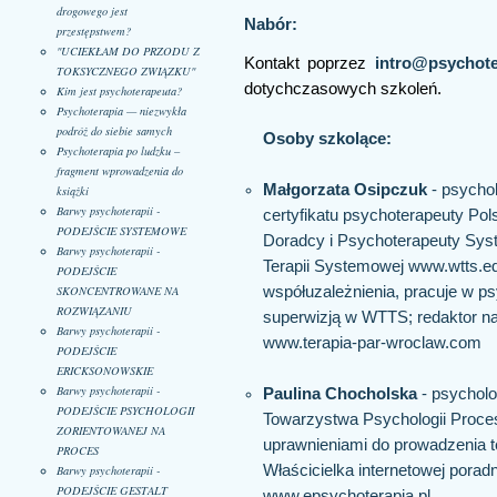
drogowego jest
Nabór:
przestępstwem?
"UCIEKŁAM DO PRZODU Z
Kontakt poprzez
intro@psychote
TOKSYCZNEGO ZWIĄZKU"
dotychczasowych szkoleń.
Kim jest psychoterapeuta?
Psychoterapia — niezwykła
podróż do siebie samych
Osoby szkolące:
Psychoterapia po ludzku –
fragment wprowadzenia do
Małgorzata Osipczuk
- psychol
książki
Barwy psychoterapii -
certyfikatu psychoterapeuty Po
PODEJŚCIE SYSTEMOWE
Doradcy i Psychoterapeuty Sy
Barwy psychoterapii -
Terapii Systemowej www.wtts.edu.
PODEJŚCIE
współuzależnienia, pracuje w psy
SKONCENTROWANE NA
ROZWIĄZANIU
superwizją w WTTS; redaktor na
Barwy psychoterapii -
www.terapia-par-wroclaw.com
PODEJŚCIE
ERICKSONOWSKIE
Barwy psychoterapii -
Paulina Chocholska
- psycholo
PODEJŚCIE PSYCHOLOGII
Towarzystwa Psychologii Proces
ZORIENTOWANEJ NA
uprawnieniami do prowadzenia ter
PROCES
Właścicielka internetowej poradn
Barwy psychoterapii -
PODEJŚCIE GESTALT
www.epsychoterapia.pl