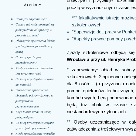
obowiązki i przywileje uczestni
Artykuły
pocztą w wyznaczonym czasie jest
*** fakultatywnie istnieje możl
Czym jest znęcanie się?
Czego i jak może domagać się
szkoleniowych:
pokrzywdzony od sprawcy w
"Superwizje dot. pracy w Punk
procesie karnym?
"Aspekty prawne pomocy psycho
Obowiązek opuszczenia lokalu
zamieszkiwanego wspólnie z
ofiarą
Zjazdy szkoleniowe odbędą si
Co to są tzw. "czyny
Wrocławiu przy ul. Henryka Prob
przepołowione"?
Kiedy niepłacenie alimentów
* zapewniamy: obiad w soboty 
jest przestępstwem?
szkoleniowych, 2 opłacone nocleg
Co to są przestępstwa ścigane
dla 8 osób – (o przyznaniu nocle
na wniosek?
Podstawowe uprawnienia i
pomoc opiekunów technicznych, 
obowiązki pokrzywdzonego w
komórkowych, będą odpowiadać n
postępowaniu
będą tuż obok w czasie szk
przygotowawczym
niestandardowych sytuacjach.
Kogo można uznać za osobę
pokrzywdzoną
** Osoby uczestniczące w cał
Co to są przestępstwa ścigane
z oskarżenia prywatnego?
zaświadczenia z treściowym wysz
Kiedy spowodowanie wypadku