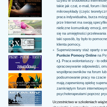
użytku w środowisku interneto
takie jak czat, e-mail, forum i 
mikrowykłady (częśc teoretyczn
praca indywidualna, burza móz
prze Internet ma swoją specyfik
nieliczne komunikaty emocji, em
się na umiejętności przelewania 
taki sposób, by było to pomocne 
klienta pomocy.
Superwizowany staż oparty o wo
Punkcie Pomocy Online
na Psy
r.)
. Praca wolontariuszy - to od
opracowywanie odpowiedzi, oma
współpracowników na forum lub 
podsumowanie pracy na czacie 
mają zapewnioną opiekę superw
zamkniętym forum internetowym
psychoterapeutami poprzez pry
Uczestnictwo w szkoleniach wiąże