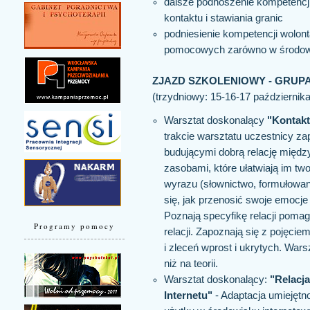
dalsze podnoszenie kompetencji
kontaktu i stawiania granic
podniesienie kompetencji wolon
pomocowych zarówno w środowis
ZJAZD SZKOLENIOWY - GRUP
(trzydniowy: 15-16-17 października
Warsztat doskonalący
"Kontakt
trakcie warsztatu uczestnicy z
budującymi dobrą relację międz
zasobami, które ułatwiają im tw
wyrazu (słownictwo, formułowani
się, jak przenosić swoje emocje
Poznają specyfikę relacji poma
Programy pomocy
relacji. Zapoznają się z pojęcie
i zleceń wprost i ukrytych. War
niż na teorii.
Warsztat doskonalący:
"Relacja
Internetu"
- Adaptacja umiejętn