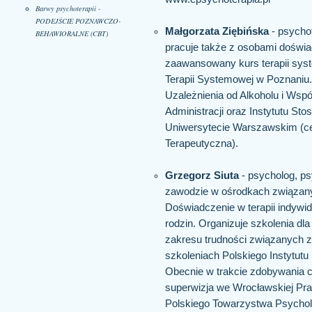
Barwy psychoterapii -
PODEJŚCIE POZNAWCZO-
Małgorzata Ziębińska
- psychot
BEHAWIORALNE (CBT)
pracuje także z osobami doświ
zaawansowany kurs terapii sys
Terapii Systemowej w Poznaniu.
Uzależnienia od Alkoholu i Wspó
Administracji oraz Instytutu S
Uniwersytecie Warszawskim (cer
Terapeutyczna).
Grzegorz Siuta
- psycholog, ps
zawodzie w ośrodkach związan
Doświadczenie w terapii indywidu
rodzin. Organizuje szkolenia dla
zakresu trudności związanych z 
szkoleniach Polskiego Instytutu
Obecnie w trakcie zdobywania cer
superwizja we Wrocławskiej Prac
Polskiego Towarzystwa Psycholo