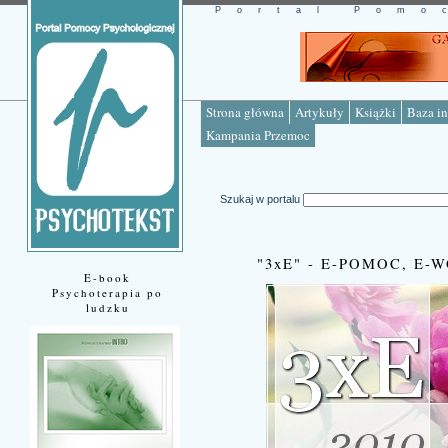
Portal Pomo
Strona główna
Artykuły
Książki
Baza in
Kampania Przemoc
Szukaj w portalu
"3xE" - E-POMOC, E-
E-book
Psychoterapia po
ludzku