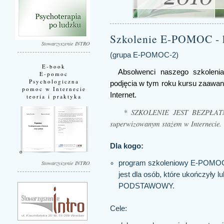
Szkolenie E-POMOC - 
Stowarzyszenie INTRO
(grupa E-POMOC-2)
E-book
Absolwenci naszego szkole
E-pomoc
Psychologiczna
podjęcia w tym roku kursu zaawa
pomoc w Internecie
Internet.
teoria i praktyka
* SZKOLENIE JEST BEZPŁATNE! 
superwizowanym stażem w Internecie.
Dla kogo:
program szkoleniowy E-POM
Stowarzyszenie INTRO
jest dla osób, które ukończyły
PODSTAWOWY.
Cele: