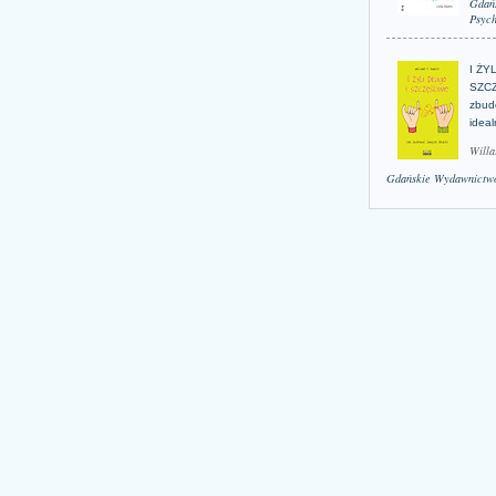
Gdań
Psych
I ŻY
SZCZ
zbud
idea
Willa
Gdańskie Wydawnictwo