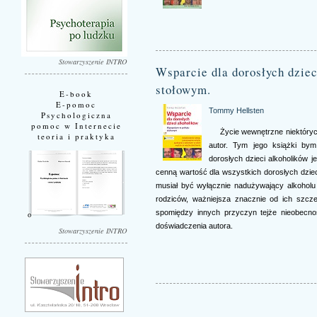
Stowarzyszenie INTRO
Wsparcie dla dorosłych dzie
stołowym.
E-book
E-pomoc
Tommy Hellsten
Psychologiczna
pomoc w Internecie
Życie wewnętrzne niektórych
teoria i praktyka
autor. Tym jego książki bym
dorosłych dzieci alkoholików 
cenną wartość dla wszystkich dorosłych dziec
musiał być wyłącznie nadużywający alkoholu
rodziców, ważniejsza znacznie od ich szcze
spomiędzy innych przyczyn tejże nieobecnoś
doświadczenia autora.
Stowarzyszenie INTRO