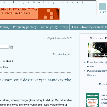
cy Psychologicznej
formacji
Programy pomocy
Forum i grupy
Czaty
O nas
Stowarzyszenie IN
Wolni od 
Piątek 7 sierpnia 2026
Wszystkie książki...
Książki
Punkt konsultacyj
E-mail
o Ravi
Punkt Konsultacy
Wrocław
amienić destrukcyjną samokrytykę
Ksią
Jak w
wpływ
ę starał, wewnętrznego głosu, który krytykuje Cię od środka,
emoc
k nie przyjmować dyktowanych przez niego warunków gry!