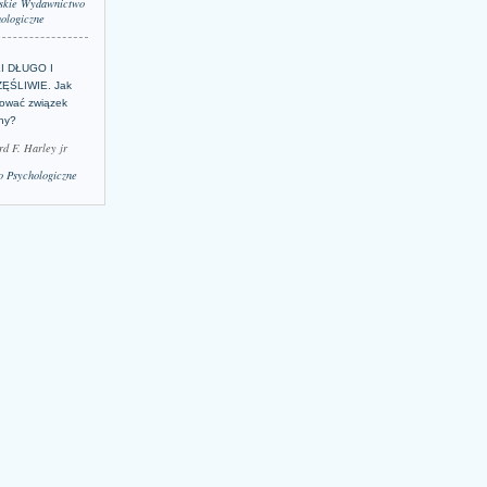
skie Wydawnictwo
ologiczne
LI DŁUGO I
ĘŚLIWIE. Jak
ować związek
lny?
rd F. Harley jr
 Psychologiczne