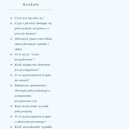
Artykuły
Czym jest znęcanie się?
Czego i jak może domagać się
pokrzywdzony od sprawcy w
procesie karnym?
Obowiązek opuszczenia lokalu
zamieszkiwanego wspólnie z
ofiarą
Co to są tzw. "czyny
przepołowione"?
Kiedy niepłacenie alimentów
jest przestępstwem?
Co to są przestępstwa ścigane
na wniosek?
Podstawowe uprawnienia i
obowiązki pokrzywdzonego w
postępowaniu
przygotowawczym
Kogo można uznać za osobę
pokrzywdzoną
Co to są przestępstwa ścigane
z oskarżenia prywatnego?
Kiedy spowodowanie wypadku