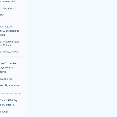
je, mowa ciała
ka Maj-Osytek
dno
bitniejsze
ty w psychologii
ieku
le Volkmann-Raue,
ut E. Lück
 Psychologiczne
umieć dziecko
rzystywane
ualnie
alena Czub
skie Wydawnictwo
Ź NAJLEPSZĄ
SJĄ SIEBIE
s Linda