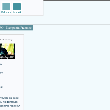
TRO
Kampania Przemoc
Przemocy
ny
jny
żki
yzwolić się spod
u niedojrzałych
jonalnie rodziców