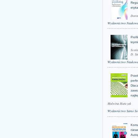
Regu
etyk
Doro
Wydawnictwo Naukow
Profi
krym
Scoti
D. Sa
Wydawnictwo Naukow
Prze
perfe
Dlacz
zaws
najle
Malwina Huńczak
Wydawnictwo Samo Se
Komu
niew
Auto