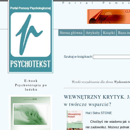
Portal Pomo
Strona główna
Artykuły
Książki
Baza in
Szukaj w książkach
E-book
Wyniki wyszukiwania dla słowa
Wydawnictw
Psychoterapia po
ludzku
WEWNĘTRZNY KRYTYK. Jak z
w twórcze wsparcie?
Hal i Sidra STONE
Choćbyś nie wiadomo jak si
nie zadowolisz. Możesz jedna