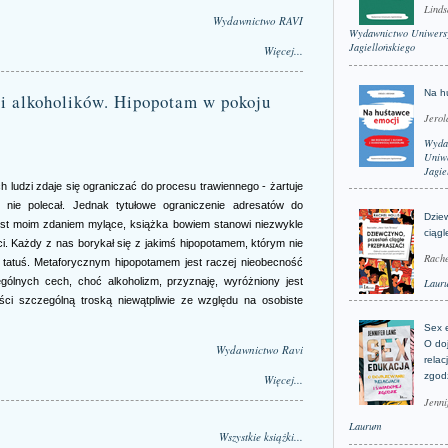
Linds
Wydawnictwo RAVI
Wydawnictwo Uniwers
Jagiellońskiego
Więcej...
Na h
ci alkoholików. Hipopotam w pokoju
Jerol
Wyda
Uniwe
Jagie
 ludzi zdaje się ograniczać do procesu trawiennego - żartuje
 nie polecał. Jednak tytułowe ograniczenie adresatów do
Dzie
jest moim zdaniem mylące, książka bowiem stanowi niezwykle
ciągl
i. Każdy z nas borykał się z jakimś hipopotamem, którym nie
Rache
 tatuś. Metaforycznym hipopotamem jest raczej nieobecność
gólnych cech, choć alkoholizm, przyznaję, wyróżniony jest
Laur
ci szczególną troską niewątpliwie ze względu na osobiste
Sex 
O do
Wydawnictwo Ravi
relac
zgod
Więcej...
Jenni
Laurum
Wszystkie książki...