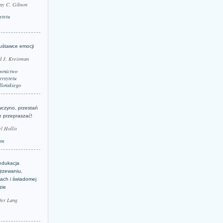
ay C. Gibson
ytetu
uśtawce emocji
d J. Kreisman
wnictwo
rsytetu
llońskiego
wczyno, przestań
e przepraszać!
l Hollis
um
edukacja
jrzewaniu,
jach i świadomej
zie
fer Lang