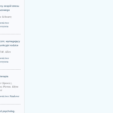
ny zespół stresu
azowego
le Schwartz
wnictwo
rsytetu
yczni, wymagający
funkcyjni rodzice
 M. Allen
wnictwo
rsytetu
terapia
r Sipowicz,
sz Pietras, Edyta
rt
wnictwo Naukowe
d psycholog.