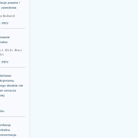
lacje prawne i
a zawodowa
ta Bednarek
e PWN
lowanie
inalne
a J. Hicks, Bruce
les
e PWN
kleństwo
kcjonizmu.
ego idealnie nie
ze oznacza
piej
dno
nikacja
erbalna.
prezentacja,