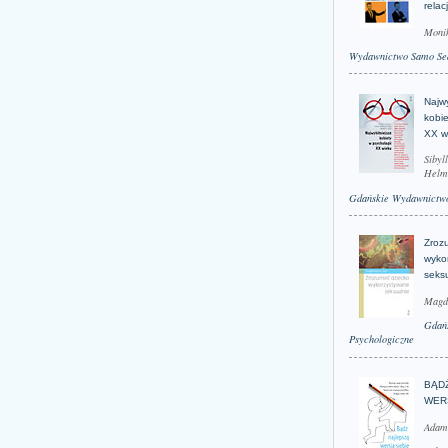
relac
Moni
Wydawnictwo Samo Se
Najwy
kobie
XX w
Sibyl
Helm
Gdańskie Wydawnictwo
Zroz
wyko
seks
Magd
Gdań
Psychologiczne
BĄD
WER
Adam