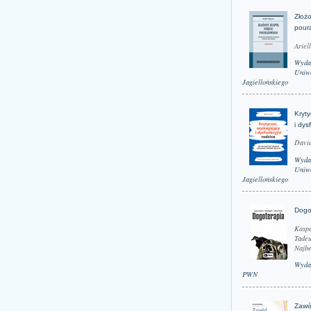
Złożo
pour
Ariel
Wyda
Uniwe
Jagiellońskiego
Kryt
i dys
David
Wyda
Uniwe
Jagiellońskiego
Dogo
Kaspe
Tadeu
Najbe
Wyda
PWN
Zawó