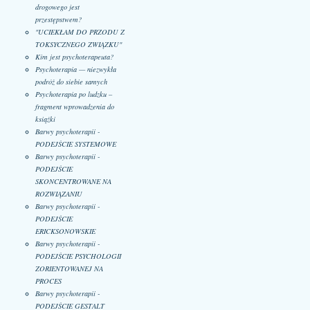
drogowego jest
przestępstwem?
"UCIEKŁAM DO PRZODU Z
TOKSYCZNEGO ZWIĄZKU"
Kim jest psychoterapeuta?
Psychoterapia — niezwykła
podróż do siebie samych
Psychoterapia po ludzku –
fragment wprowadzenia do
książki
Barwy psychoterapii -
PODEJŚCIE SYSTEMOWE
Barwy psychoterapii -
PODEJŚCIE
SKONCENTROWANE NA
ROZWIĄZANIU
Barwy psychoterapii -
PODEJŚCIE
ERICKSONOWSKIE
Barwy psychoterapii -
PODEJŚCIE PSYCHOLOGII
ZORIENTOWANEJ NA
PROCES
Barwy psychoterapii -
PODEJŚCIE GESTALT