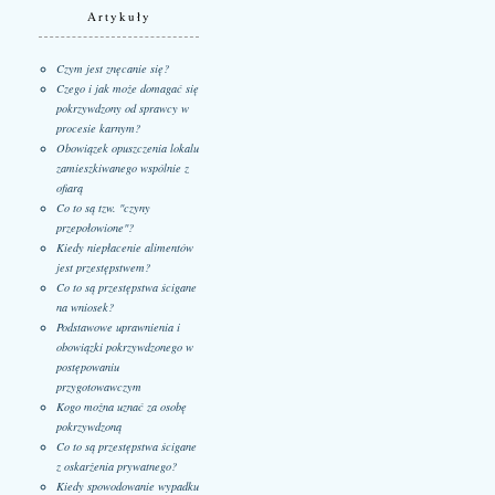
Artykuły
Czym jest znęcanie się?
Czego i jak może domagać się
pokrzywdzony od sprawcy w
procesie karnym?
Obowiązek opuszczenia lokalu
zamieszkiwanego wspólnie z
ofiarą
Co to są tzw. "czyny
przepołowione"?
Kiedy niepłacenie alimentów
jest przestępstwem?
Co to są przestępstwa ścigane
na wniosek?
Podstawowe uprawnienia i
obowiązki pokrzywdzonego w
postępowaniu
przygotowawczym
Kogo można uznać za osobę
pokrzywdzoną
Co to są przestępstwa ścigane
z oskarżenia prywatnego?
Kiedy spowodowanie wypadku