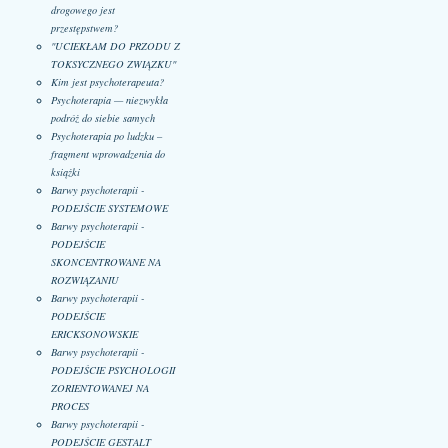
drogowego jest
przestępstwem?
"UCIEKŁAM DO PRZODU Z
TOKSYCZNEGO ZWIĄZKU"
Kim jest psychoterapeuta?
Psychoterapia — niezwykła
podróż do siebie samych
Psychoterapia po ludzku –
fragment wprowadzenia do
książki
Barwy psychoterapii -
PODEJŚCIE SYSTEMOWE
Barwy psychoterapii -
PODEJŚCIE
SKONCENTROWANE NA
ROZWIĄZANIU
Barwy psychoterapii -
PODEJŚCIE
ERICKSONOWSKIE
Barwy psychoterapii -
PODEJŚCIE PSYCHOLOGII
ZORIENTOWANEJ NA
PROCES
Barwy psychoterapii -
PODEJŚCIE GESTALT