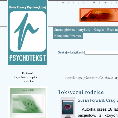
Portal Pomo
Strona główna
Artykuły
Książki
Baza in
Kampania Przemoc
Szukaj w książkach
E-book
Psychoterapia po
Wyniki wyszukiwania dla słowa
Wy
ludzku
Toksyczni rodzice
Susan Forward, Craig 
Autorka przez 18 lat
pacjentów, z któryc