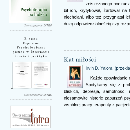
zniszczonego poczucia 
bił ich, krytykował, żartował na
niechciani, albo też przygniatał 
dużą odpowiedzialnością czy rozpa
Stowarzyszenie INTRO
E-book
E-pomoc
Psychologiczna
pomoc w Internecie
teoria i praktyka
Kat miłości
Irvin D. Yalom, (przekł
Każde opowiadanie m
Spotykamy się z prob
bliskich, depresja, samotność,
Stowarzyszenie INTRO
niesamowite historie zaburzeń p
wspólnej pracy terapeuty z pacjen