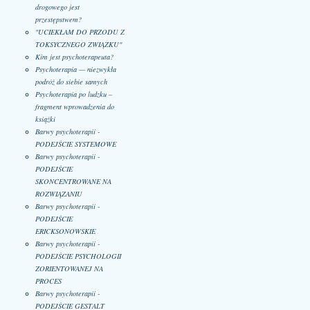
drogowego jest
przestępstwem?
"UCIEKŁAM DO PRZODU Z
TOKSYCZNEGO ZWIĄZKU"
Kim jest psychoterapeuta?
Psychoterapia — niezwykła
podróż do siebie samych
Psychoterapia po ludzku –
fragment wprowadzenia do
książki
Barwy psychoterapii -
PODEJŚCIE SYSTEMOWE
Barwy psychoterapii -
PODEJŚCIE
SKONCENTROWANE NA
ROZWIĄZANIU
Barwy psychoterapii -
PODEJŚCIE
ERICKSONOWSKIE
Barwy psychoterapii -
PODEJŚCIE PSYCHOLOGII
ZORIENTOWANEJ NA
PROCES
Barwy psychoterapii -
PODEJŚCIE GESTALT