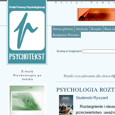
Portal Pomo
Strona główna
Artykuły
Książki
Baza in
Kampania Przemoc
Szukaj w książkach
E-book
Psychoterapia po
Wyniki wyszukiwania dla słowa
O
ludzku
PSYCHOLOGIA ROZT
Studenski Ryszard
Roztargnienie i nie
przeciwieństwo uważn