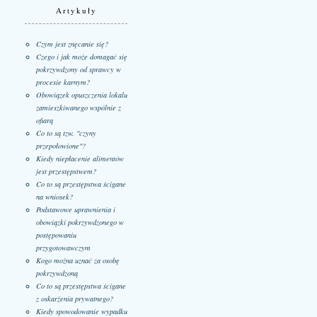
Artykuły
Czym jest znęcanie się?
Czego i jak może domagać się
pokrzywdzony od sprawcy w
procesie karnym?
Obowiązek opuszczenia lokalu
zamieszkiwanego wspólnie z
ofiarą
Co to są tzw. "czyny
przepołowione"?
Kiedy niepłacenie alimentów
jest przestępstwem?
Co to są przestępstwa ścigane
na wniosek?
Podstawowe uprawnienia i
obowiązki pokrzywdzonego w
postępowaniu
przygotowawczym
Kogo można uznać za osobę
pokrzywdzoną
Co to są przestępstwa ścigane
z oskarżenia prywatnego?
Kiedy spowodowanie wypadku