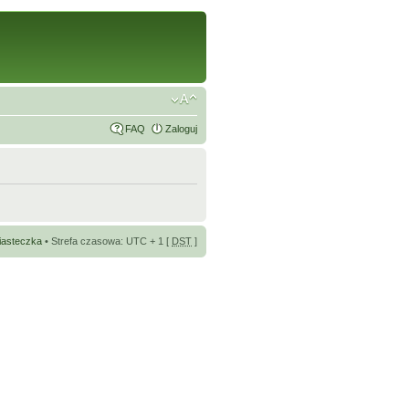
FAQ
Zaloguj
iasteczka
• Strefa czasowa: UTC + 1 [
DST
]