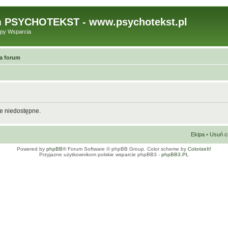
 PSYCHOTEKST - www.psychotekst.pl
upy Wsparcia
a forum
ie niedostępne.
Ekipa
•
Usuń c
Powered by
phpBB
® Forum Software © phpBB Group. Color scheme by
ColorizeIt!
Przyjazne użytkownikom polskie wsparcie phpBB3 -
phpBB3.PL